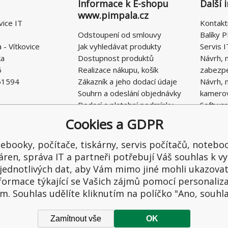
Informace k E-shopu
Další 
www.pimpala.cz
vice IT
Kontakt
Odstoupení od smlouvy
Balíky P
- Vítkovice
Jak vyhledávat produkty
Servis I
ka
Dostupnost produktů
Návrh, 
6
Realizace nákupu, košík
zabezp
51594
Zákazník a jeho dodací údaje
Návrh, 
Souhrn a odeslání objednávky
kamero
Dodací a platební podmínky
Softwar
Obchodní podmínky E-SHOPU
Cookies a GDPR
Ochrana osobních údajů
Řešení nedostatků, reklamace
ebooky, počítače, tiskárny, servis počítačů, notebo
Kontaktní formulář
áren, správa IT a partneři potřebují Váš souhlas k vy
jednotlivých dat, aby Vám mimo jiné mohli ukazova
formace týkající se Vašich zájmů pomocí personaliz
m. Souhlas udělíte kliknutím na políčko "Ano, souhl
Zamítnout vše
OK