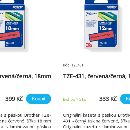
Kód: TZE431
ervená/černá, 18mm
TZE-431, červená/černá
399 Kč
333 Kč
Koupit
K
E-shop > 5 ks
eta s páskou Brother TZe-
Originální kazeta s páskou Brot
k na červené, šířka 18 mm
431 - černý tisk na červené, šíř
eta s laminovanou páskou
Originální kazeta s laminovanou