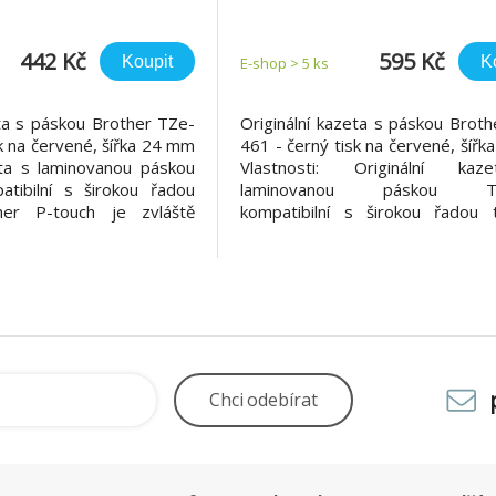
442 Kč
595 Kč
Koupit
K
E-shop > 5 ks
eta s páskou Brother TZe-
Originální kazeta s páskou Brot
k na červené, šířka 24 mm
461 - černý tisk na červené, šíř
eta s laminovanou páskou
Vlastnosti: Originální ka
tibilní s širokou řadou
laminovanou páskou TZ
her P-touch je zvláště
kompatibilní s širokou řadou t
 své snadno čitelné černé
Brother P-touch je zvláště vše
 - ideální pro domácnost,
díky své snadno čitelné černé a
í pracoviště. Vlastnosti:
barvě - ideální pro domácnost, ka
d
další pracoviště. *Šířka 36 mm, d
Chci
odebírat