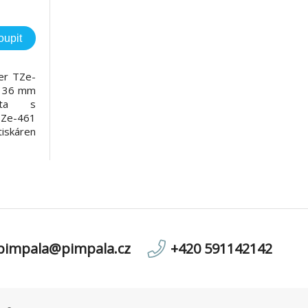
oupit
her TZe-
ka 36 mm
zeta s
e-461
iskáren
stranná
 červené
ncelář a
pimpala@pimpala.cz
+420 591142142