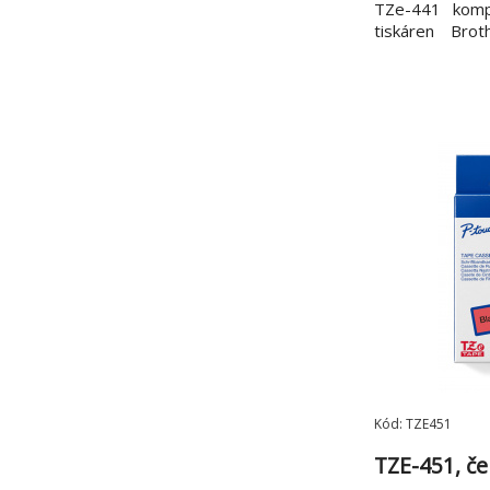
TZe-441 kompa
tiskáren Brot
všestranná díky
a červené barvě
kancelář a dalš
*Šířka 18 mm, 
Kód: TZE451
TZE-451, č