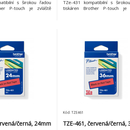
tibilní s širokou řadou
TZe-431 kompatibilní s široko
her P-touch je zvláště
tiskáren Brother P-touch je 
 své snadno čitelné černé
všestranná díky své snadno čitel
 - ideální pro domácnost,
a červené barvě - ideální pro do
í pracoviště. Vlastnosti:
kancelář a další pracoviště. Vla
d
*Šířka 12 mm, d
Kód: TZE461
ervená/černá, 24mm
TZE-461, červená/černá