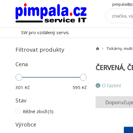
pimpala@pi
SW pro vzdálený servis
Filtrovat produkty
Tiskárny, mult
Cena
ČERVENÁ, Č
O řazení
301
Kč
595
Kč
Stav
Doporučuj
Běžné zboží
(5)
Výrobce