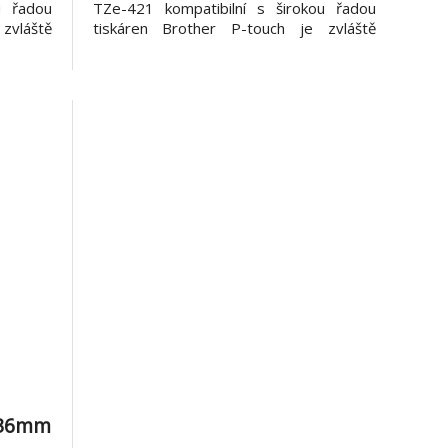
u řadou
TZe-421 kompatibilní s širokou řadou
zvláště
tiskáren Brother P-touch je zvláště
né černé
všestranná díky své snadno čitelné černé
mácnost,
a červené barvě - ideální pro domácnost,
stnosti:
kancelář a další pracoviště. Vlastnosti:
*Šířka 9 mm, dél
, 36mm