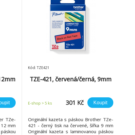
Kód: TZE421
, 12mm
TZE-421, červená/černá, 9mm
301 Kč
oupit
Koupit
E-shop > 5 ks
her TZe-
Originální kazeta s páskou Brother TZe-
ka 12 mm
421 - černý tisk na červené, šířka 9 mm
 páskou
Originální kazeta s laminovanou páskou