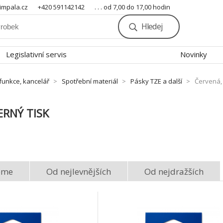
mpala.cz
+420 591142142
. . . od 7,00 do 17,00 hodin
Hledej
Legislativní servis
Novinky
ifunkce, kancelář
Spotřební materiál
Pásky TZE a další
Červená, 
ERNÝ TISK
eme
Od nejlevnějších
Od nejdražších