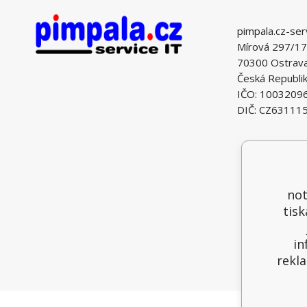
pimpala.cz-ser
Mírová 297/17
70300 Ostrava 
Česká Republi
IČO: 1003209
DIČ: CZ63111
not
tisk
in
rekla