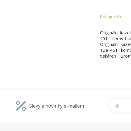
E-shop > 5 ks
Originální kaz
451 - černý tis
Originální kaz
TZe-451 kompa
tiskáren Brot
všestranná díky
a červené barvě
kancelář a dalš
*Šířka 24 mm, 
Slevy a novinky e-mailem