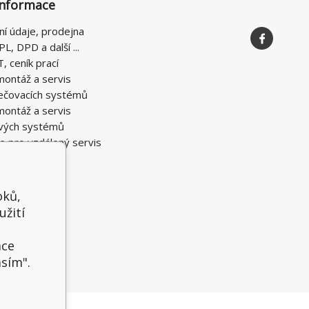
informace
ní údaje, prodejna
PL, DPD a další ...
T, ceník prací
montáž a servis
ečovacích systémů
montáž a servis
vých systémů
e pro vzdálený servis
oků,
užití
t
ace
asím".