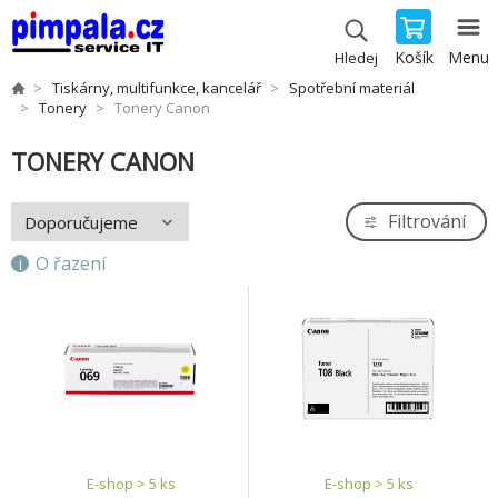
Košík
Menu
Hledej
Tiskárny, multifunkce, kancelář
Spotřební materiál
Tonery
Tonery Canon
TONERY CANON
Filtrování
O řazení
E-shop > 5 ks
E-shop > 5 ks