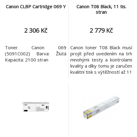
Canon CLBP Cartridge 069 Y
Canon T08 Black, 11 tis.
stran
2 306 Kč
2 779 Kč
Toner Canon 069
Canon toner T08 Black musí
(5091C002) Barva: Žlutá
projít před uvedením na trh
Kapacita: 2100 stran
mnohými testy a kontrolami
kvality a díky tomu je zaručen
kvalitní tisk s výtěžností až 11
000 stran.