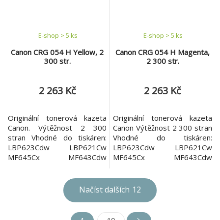
E-shop > 5 ks
E-shop > 5 ks
Canon CRG 054 H Yellow, 2
Canon CRG 054 H Magenta,
300 str.
2 300 str.
2 263 Kč
2 263 Kč
Originální tonerová kazeta
Originální tonerová kazeta
Canon. Výtěžnost 2 300
Canon Výtěžnost 2 300 stran
stran Vhodné do tiskáren:
Vhodné do tiskáren:
LBP623Cdw LBP621Cw
LBP623Cdw LBP621Cw
MF645Cx MF643Cdw
MF645Cx MF643Cdw
MF641Cw
MF641Cw
Načíst dalších
12