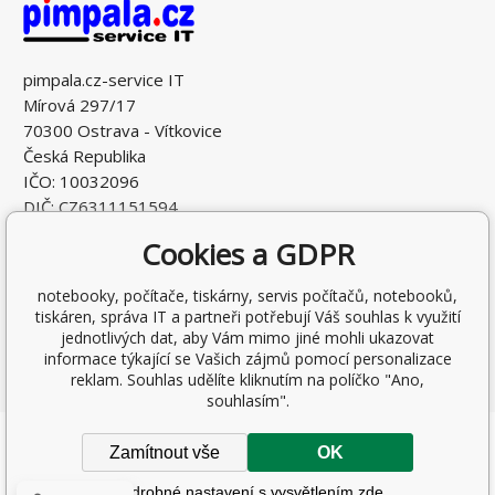
pimpala.cz-service IT
Mírová 297/17
70300 Ostrava - Vítkovice
Česká Republika
IČO: 10032096
DIČ: CZ6311151594
Cookies a GDPR
notebooky, počítače, tiskárny, servis počítačů, notebooků,
tiskáren, správa IT a partneři potřebují Váš souhlas k využití
jednotlivých dat, aby Vám mimo jiné mohli ukazovat
informace týkající se Vašich zájmů pomocí personalizace
reklam. Souhlas udělíte kliknutím na políčko "Ano,
souhlasím".
Copyright © 2026 Ing. Antonín Pohludka
Zamítnout vše
OK
Všechna práva vyhrazena.
Podrobné nastavení s vysvětlením zde