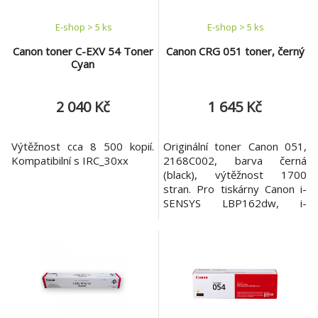
E-shop > 5 ks
E-shop > 5 ks
Canon toner C-EXV 54 Toner
Canon CRG 051 toner, černý
Cyan
2 040 Kč
1 645 Kč
Výtěžnost cca 8 500 kopií.
Originální toner Canon 051,
Kompatibilní s IRC_30xx
2168C002, barva černá
(black), výtěžnost 1700
stran. Pro tiskárny Canon i-
SENSYS LBP162dw, i-
SENSYS MF264dw, i-SENSYS
MF267dw, i-SENSYS
MF269dw