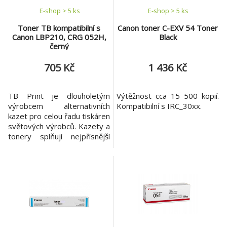
E-shop > 5 ks
E-shop > 5 ks
Toner TB kompatibilní s
Canon toner C-EXV 54 Toner
Canon LBP210, CRG 052H,
Black
černý
705 Kč
1 436 Kč
TB Print je dlouholetým
Výtěžnost cca 15 500 kopií.
výrobcem alternativních
Kompatibilní s IRC_30xx.
kazet pro celou řadu tiskáren
světových výrobců. Kazety a
tonery splňují nejpřísnější
nároky na kvalitu i tisk
samotný. TB Print je
synonymum pro dokonalé
věrný, ostrý tisk a to za stále
atraktivní cenu. Typ
(cartridge/toner): Toner -
100% nový Kapacita tisku
(stran): 9 200 str. Výtěž