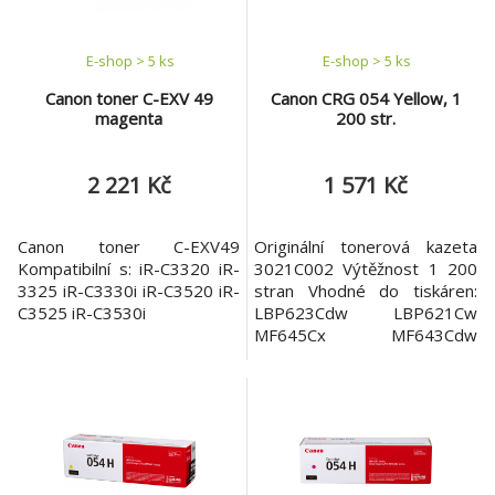
E-shop > 5 ks
E-shop > 5 ks
Canon toner C-EXV 49
Canon CRG 054 Yellow, 1
magenta
200 str.
2 221 Kč
1 571 Kč
Canon toner C-EXV49
Originální tonerová kazeta
Kompatibilní s: iR-C3320 iR-
3021C002 Výtěžnost 1 200
3325 iR-C3330i iR-C3520 iR-
stran Vhodné do tiskáren:
C3525 iR-C3530i
LBP623Cdw LBP621Cw
MF645Cx MF643Cdw
MF641Cw