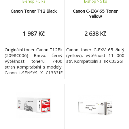
E-shop > 5 ks
E-shop > 5 ks
Canon Toner T12 Black
Canon C-EXV 65 Toner
Yellow
1 987 Kč
2 638 Kč
Originální toner Canon T12Bk
Canon toner C-EXV 65 žlutý
(5098C006) Barva: černý
(yellow), výtěžnost 11 000
Výtěžnost toneru: 7400
str. Kompatibilní s: IR C3326I
stran Kompitabilní s modely:
Canon i-SENSYS X C1333IF
Canon i-SENSYS X C1333I
Canon i-SENSYS X C1333P