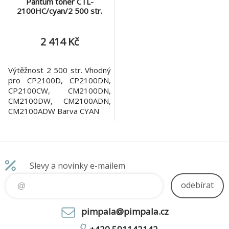
Pantum toner CTL-
2100HC/cyan/2 500 str.
2 414 Kč
Výtěžnost 2 500 str. Vhodný
pro CP2100D, CP2100DN,
CP2100CW, CM2100DN,
CM2100DW, CM2100ADN,
CM2100ADW Barva CYAN
Slevy a novinky e-mailem
odebírat
pimpala@pimpala.cz