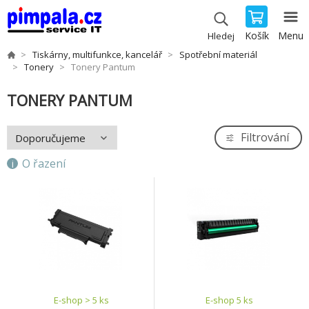
Košík
Menu
Hledej
Tiskárny, multifunkce, kancelář
Spotřební materiál
Tonery
Tonery Pantum
TONERY PANTUM
Filtrování
O řazení
E-shop > 5 ks
E-shop 5 ks