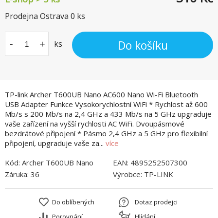
Prodejna Ostrava
0
ks
Do košíku
-
+
ks
TP-link Archer T600UB Nano AC600 Nano Wi-Fi Bluetooth
USB Adapter Funkce Vysokorychlostní WiFi * Rychlost až 600
Mb/s s 200 Mb/s na 2,4 GHz a 433 Mb/s na 5 GHz upgraduje
vaše zařízení na vyšší rychlosti AC WiFi. Dvoupásmové
bezdrátové připojení * Pásmo 2,4 GHz a 5 GHz pro flexibilní
připojení, upgraduje vaše za...
více
Kód:
Archer T600UB Nano
EAN:
4895252507300
Záruka:
36
Výrobce:
TP-LINK
Do oblíbených
Dotaz prodejci
Porovnání
Hlídání