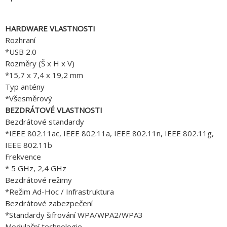
HARDWARE VLASTNOSTI
Rozhraní
*USB 2.0
Rozměry (Š x H x V)
*15,7 x 7,4 x 19,2 mm
Typ antény
*Všesměrový
BEZDRÁTOVÉ VLASTNOSTI
Bezdrátové standardy
*IEEE 802.11ac, IEEE 802.11a, IEEE 802.11n, IEEE 802.11g,
IEEE 802.11b
Frekvence
* 5 GHz, 2,4 GHz
Bezdrátové režimy
*Režim Ad-Hoc / Infrastruktura
Bezdrátové zabezpečení
*Standardy šifrování WPA/WPA2/WPA3
Modulační technologie