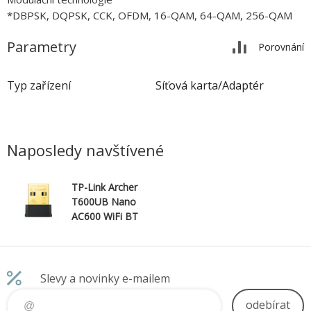
*DBPSK, DQPSK, CCK, OFDM, 16-QAM, 64-QAM, 256-QAM
Parametry
Porovnání
Typ zařízení
Síťová karta/Adaptér
Naposledy navštívené
TP-Link Archer
T600UB Nano
AC600 WiFi BT
4.2 USB
Slevy a novinky e-mailem
odebírat