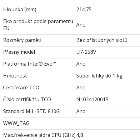
Hloubka (mm)
214,75
Eko produkt podle parametru
Ano
EU
Rozměry paměti
Bez přístupných slotů
Přesný model
U7-258V
Platforma Intel® Evo™
Ano
Hmotnost
Super lehký do 1 kg
Certifikace TCO
Ano
Číslo certifikátu TCO
N1024120015
Standard MIL-STD 810G
Ano
WWW_TAG
Max.frekvence jádra CPU (GHz)
4,8