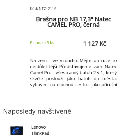
Kód: NTO-2116
Kód: UR
2 (gen 1)
Brašna pro NB 17,3" Natec
A
drá
CAMEL PRO, černá
70 Kč
1 127 Kč
E-shop > 5 ks
E-shop 
itou 64 GB
Na zemi i ve vzduchu. Mějte po ruce to
Flash 
xodia 64GB,
nejdůležitější Představujeme vám Natec
uměle
u ideální na
Camel Pro - všestranný batoh 2 v 1, který
uhlaz
ateriály a
skvěle poslouží jako batoh do města,
atrakti
čně uložené
vybavení na dlouhou cestu i jako příruční
povrch
SB 3.2 nabízí
zavazadlo během několikahodinového
vyzařu
u rychlost.
letu. Až 3 komory ukryté uvnitř vám
další
acita: 64 GB
umožní přenášet nejen 17,3" notebook,
kombin
 67,3 × 21 ×
příslušenství nebo dokumenty,
konstru
Naposledy navštívené
Lenovo
ThinkPad