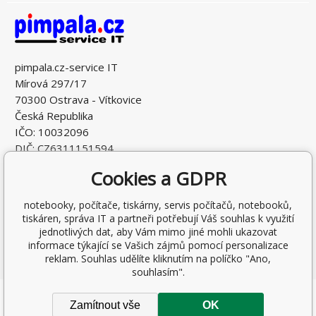
pimpala.cz-service IT
Mírová 297/17
70300 Ostrava - Vítkovice
Česká Republika
IČO: 10032096
DIČ: CZ6311151594
Cookies a GDPR
notebooky, počítače, tiskárny, servis počítačů, notebooků,
tiskáren, správa IT a partneři potřebují Váš souhlas k využití
jednotlivých dat, aby Vám mimo jiné mohli ukazovat
informace týkající se Vašich zájmů pomocí personalizace
reklam. Souhlas udělíte kliknutím na políčko "Ano,
souhlasím".
Copyright © 2026 Ing. Antonín Pohludka
Zamítnout vše
OK