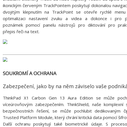
ikonickým červeným TrackPointem poskytují dokonalou navigaci
dvojitým klepnutím na TrackPoint se otevře rychlé menu
optimalizaci nastavení zvuku a videa a dokonce i pro p
poznámek pomocí panelu nástrojů pro diktování pro prakt
přepis řeči na text.
SOUKROMÍ A OCHRANA
Zabezpečení, jako by na něm záviselo vaše podnik
ThinkPad X1 Carbon Gen 13 Aura Edition se může pochl
víceúrovňovým zabezpečením. ThinkShield, naše komplexní 
bezpečnostních řešení, se může pochlubit dedikovaným č
Trusted Platform Module, který chrání kritická data pomocí šifro
Další ochranu poskytují také biometrické údaje. S proces