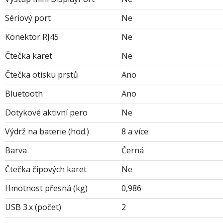
Sériový port
Ne
Konektor RJ45
Ne
Čtečka karet
Ne
Čtečka otisku prstů
Ano
Bluetooth
Ano
Dotykové aktivní pero
Ne
Výdrž na baterie (hod.)
8 a více
Barva
Černá
Čtečka čipových karet
Ne
Hmotnost přesná (kg)
0,986
USB 3.x (počet)
2