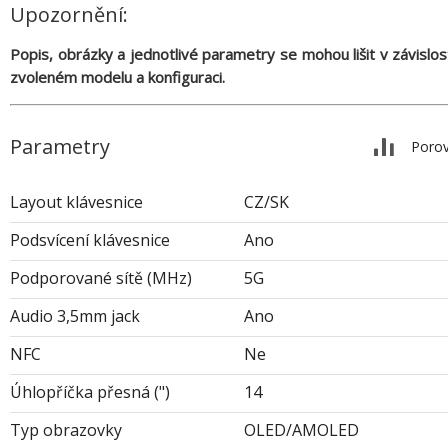
Upozornění:
Popis, obrázky a jednotlivé parametry se mohou lišit v závislos
zvoleném modelu a konfiguraci.
Parametry
Porov
Layout klávesnice
CZ/SK
Podsvícení klávesnice
Ano
Podporované sítě (MHz)
5G
Audio 3,5mm jack
Ano
NFC
Ne
Úhlopříčka přesná (")
14
Typ obrazovky
OLED/AMOLED