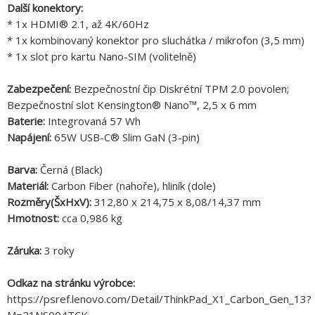
Další konektory:
* 1x HDMI® 2.1, až 4K/60Hz
* 1x kombinovaný konektor pro sluchátka / mikrofon (3,5 mm)
* 1x slot pro kartu Nano-SIM (volitelně)
Zabezpečení:
Bezpečnostní čip Diskrétní TPM 2.0 povolen;
Bezpečnostní slot Kensington® Nano™, 2,5 x 6 mm
Baterie:
Integrovaná 57 Wh
Napájení:
65W USB-C® Slim GaN (3-pin)
Barva:
Černá (Black)
Materiál:
Carbon Fiber (nahoře), hliník (dole)
Rozměry(ŠxHxV):
312,80 x 214,75 x 8,08/14,37 mm
Hmotnost:
cca 0,986 kg
Záruka:
3 roky
Odkaz na stránku výrobce:
https://psref.lenovo.com/Detail/ThinkPad_X1_Carbon_Gen_13?