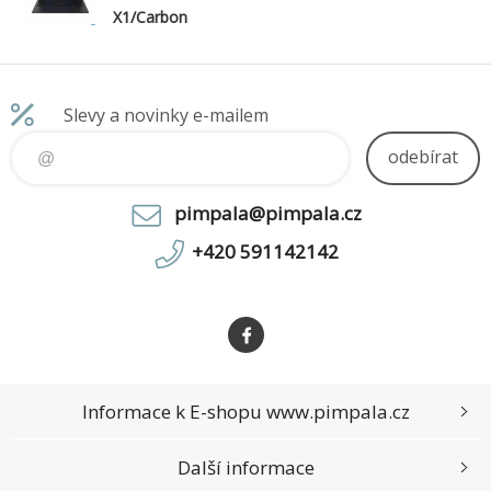
X1/Carbon
Gen 13/U7-
258V/14"/2880
x1800/32GB/2
TB/Arc
Slevy a novinky e-mailem
140V/W11P/Bl
ack/3R
odebírat
pimpala@pimpala.cz
+420 591142142
Informace k E-shopu www.pimpala.cz
Další informace