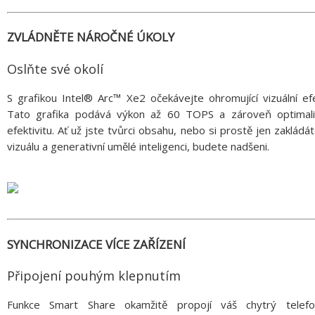
ZVLÁDNĚTE NÁROČNÉ ÚKOLY
Oslňte své okolí
S grafikou Intel® Arc™ Xe2 očekávejte ohromující vizuální ef
Tato grafika podává výkon až 60 TOPS a zároveň optimali
efektivitu. Ať už jste tvůrci obsahu, nebo si prostě jen zakládá
vizuálu a generativní umělé inteligenci, budete nadšeni.
SYNCHRONIZACE VÍCE ZAŘÍZENÍ
Připojení pouhým klepnutím
Funkce Smart Share okamžitě propojí váš chytrý telef