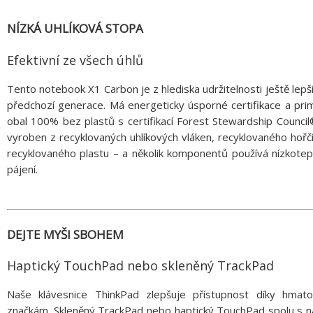
NÍZKÁ UHLÍKOVÁ STOPA
Efektivní ze všech úhlů
Tento notebook X1 Carbon je z hlediska udržitelnosti ještě lepš
předchozí generace. Má energeticky úsporné certifikace a pri
obal 100% bez plastů s certifikací Forest Stewardship Council
vyroben z recyklovaných uhlíkových vláken, recyklovaného hořč
recyklovaného plastu – a několik komponentů používá nízkotep
pájení.
DEJTE MYŠI SBOHEM
Haptický TouchPad nebo skleněný TrackPad
Naše klávesnice ThinkPad zlepšuje přístupnost díky hmat
značkám. Skleněný TrackPad nebo haptický TouchPad spolu s n