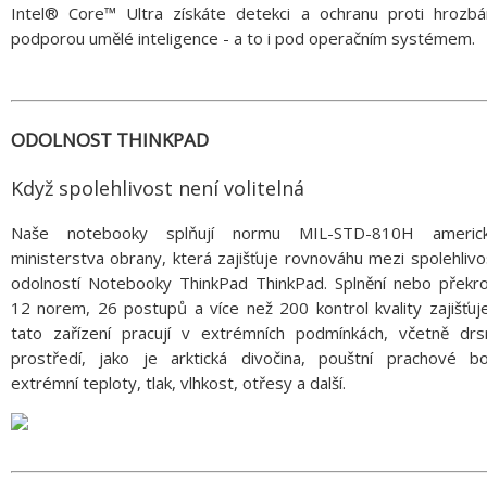
Intel® Core™ Ultra získáte detekci a ochranu proti hrozb
podporou umělé inteligence - a to i pod operačním systémem.
ODOLNOST THINKPAD
Když spolehlivost není volitelná
Naše notebooky splňují normu MIL-STD-810H americ
ministerstva obrany, která zajišťuje rovnováhu mezi spolehlivo
odolností Notebooky ThinkPad ThinkPad. Splnění nebo překro
12 norem, 26 postupů a více než 200 kontrol kvality zajišťuj
tato zařízení pracují v extrémních podmínkách, včetně drs
prostředí, jako je arktická divočina, pouštní prachové bo
extrémní teploty, tlak, vlhkost, otřesy a další.