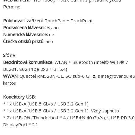
Pero:
ne
Polohovací zařízení:
TouchPad + TrackPoint
Podsvícená klávesnice:
ano
Numerická klávesnice:
ne
Čtečka otisků prstů:
ano
Síť:
ne
Bezdrátová komunikace:
WLAN + Bluetooth (Intel® Wi-Fi® 7
BE201, 802.11be 2x2 + BT5.4)
WWAN:
Quectel RM520N-GL, 5G sub-6 GHz, s integrovanou e
kartou
Konektory USB:
* 1x USB-A (USB 5 Gb/s / USB 3.2 Gen 1)
* 1x USB-A (USB 5 Gb/s / USB 3.2 Gen 1), Vždy zapnuto
* 2x USB-C® (Thunderbolt™ 4 / USB4® 40 Gb/s), s USB PD 3.0
DisplayPort™ 2.1