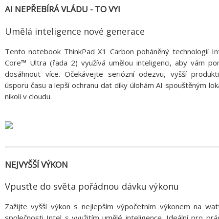
AI NEPŘEBÍRÁ VLÁDU - TO VY!
Umělá inteligence nové generace
Tento notebook ThinkPad X1 Carbon poháněný technologií In
Core™ Ultra (řada 2) využívá umělou inteligenci, aby vám po
dosáhnout více. Očekávejte seriózní odezvu, vyšší produktiv
úsporu času a lepší ochranu dat díky úlohám AI spouštěným lok
nikoli v cloudu.
NEJVYŠŠÍ VÝKON
Vpusťte do světa pořádnou dávku výkonu
Zažijte vyšší výkon s nejlepším výpočetním výkonem na wat
společnosti Intel s využitím umělé inteligence. Ideální pro prá