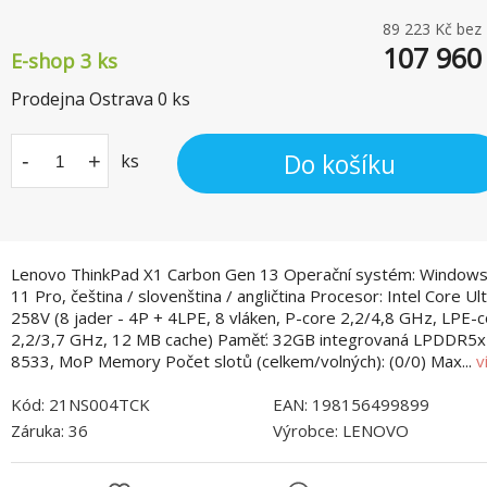
89 223
Kč bez
107 960
E-shop 3 ks
Prodejna Ostrava
0
ks
Do košíku
-
+
ks
Lenovo ThinkPad X1 Carbon Gen 13 Operační systém: Window
11 Pro, čeština / slovenština / angličtina Procesor: Intel Core Ul
258V (8 jader - 4P + 4LPE, 8 vláken, P-core 2,2/4,8 GHz, LPE-
2,2/3,7 GHz, 12 MB cache) Paměť: 32GB integrovaná LPDDR5x
8533, MoP Memory Počet slotů (celkem/volných): (0/0) Max...
v
Kód:
21NS004TCK
EAN:
198156499899
Záruka:
36
Výrobce:
LENOVO