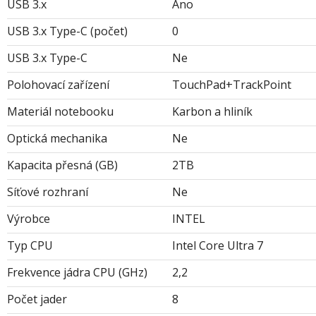
USB 3.x
Ano
USB 3.x Type-C (počet)
0
USB 3.x Type-C
Ne
Polohovací zařízení
TouchPad+TrackPoint
Materiál notebooku
Karbon a hliník
Optická mechanika
Ne
Kapacita přesná (GB)
2TB
Síťové rozhraní
Ne
Výrobce
INTEL
Typ CPU
Intel Core Ultra 7
Frekvence jádra CPU (GHz)
2,2
Počet jader
8