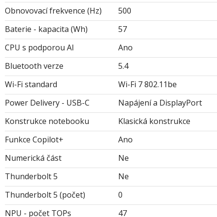
Obnovovací frekvence (Hz)
500
Baterie - kapacita (Wh)
57
CPU s podporou AI
Ano
Bluetooth verze
5.4
Wi-Fi standard
Wi-Fi 7 802.11be
Power Delivery - USB-C
Napájení a DisplayPort
Konstrukce notebooku
Klasická konstrukce
Funkce Copilot+
Ano
Numerická část
Ne
Thunderbolt 5
Ne
Thunderbolt 5 (počet)
0
NPU - počet TOPs
47