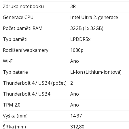
Záruka notebooku
3R
Generace CPU
Intel Ultra 2. generace
Počet paměti RAM
32GB (1x 32GB)
Typ paměti
LPDDR5x
Rozlišení webkamery
1080p
Wi-Fi
Ano
Typ baterie
Li-Ion (Lithium-iontová)
Thunderbolt 4 / USB4 (počet)
2
Thunderbolt 4 / USB4
Ano
TPM 2.0
Ano
Výška (mm)
14,37
Šířka (mm)
312,80