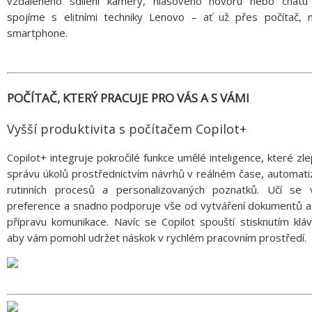
vzdáleného sdílení kamery, hlasového hovoru nebo chatu
spojíme s elitními techniky Lenovo – ať už přes počítač, 
smartphone.
POČÍTAČ, KTERÝ PRACUJE PRO VÁS A S VÁMI
Vyšší produktivita s počítačem Copilot+
Copilot+ integruje pokročilé funkce umělé inteligence, které zle
správu úkolů prostřednictvím návrhů v reálném čase, automati
rutinních procesů a personalizovaných poznatků. Učí se 
preference a snadno podporuje vše od vytváření dokumentů a
přípravu komunikace. Navíc se Copilot spouští stisknutím klá
aby vám pomohl udržet náskok v rychlém pracovním prostředí.