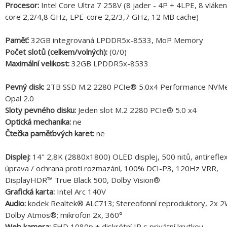
Procesor:
Intel Core Ultra 7 258V (8 jader - 4P + 4LPE, 8 vláken
core 2,2/4,8 GHz, LPE-core 2,2/3,7 GHz, 12 MB cache)
Paměť:
32GB integrovaná LPDDR5x-8533, MoP Memory
Počet slotů (celkem/volných):
(0/0)
Maximální velikost:
32GB LPDDR5x-8533
Pevný disk:
2TB SSD M.2 2280 PCIe® 5.0x4 Performance NV
Opal 2.0
Sloty pevného disku:
Jeden slot M.2 2280 PCIe® 5.0 x4
Optická mechanika:
ne
Čtečka paměťových karet:
ne
Displej:
14" 2,8K (2880x1800) OLED displej, 500 nitů, antireflex
úprava / ochrana proti rozmazání, 100% DCI-P3, 120Hz VRR,
DisplayHDR™ True Black 500, Dolby Vision®
Grafická karta:
Intel Arc 140V
Audio:
kodek Realtek® ALC713; Stereofonní reproduktory, 2x 2
Dolby Atmos®; mikrofon 2x, 360°
Web kamera:
FHD 1080p + diskrétní IR s privátní krytkou