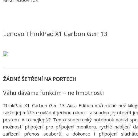
M=21NS004TCK
Lenovo ThinkPad X1 Carbon Gen 13
ŽÁDNÉ ŠETŘENÍ NA PORTECH
Váhu dáváme funkcím – ne hmotnosti
ThinkPad X1 Carbon Gen 13 Aura Edition váží méně než kilog
takže jej můžete ovládat jednou rukou – a snadno jej otevřít j
prstem. A to nejlepší? Tento supertenký notebook nabízí spo
možností připojení pro připojení monitoru, rychlé nabíjení da
zařízení, přenos souborů, a dokonce i připojení sluchát