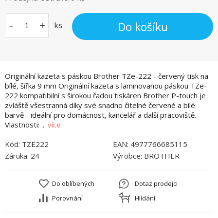
Do košíku
-
+
ks
Originální kazeta s páskou Brother TZe-222 - červený tisk na
bílé, šířka 9 mm Originální kazeta s laminovanou páskou TZe-
222 kompatibilní s širokou řadou tiskáren Brother P-touch je
zvláště všestranná díky své snadno čitelné červené a bílé
barvě - ideální pro domácnost, kancelář a další pracoviště.
Vlastnosti: ...
více
Kód:
TZE222
EAN:
4977766685115
Záruka:
24
Výrobce:
BROTHER
Do oblíbených
Dotaz prodejci
Porovnání
Hlídání