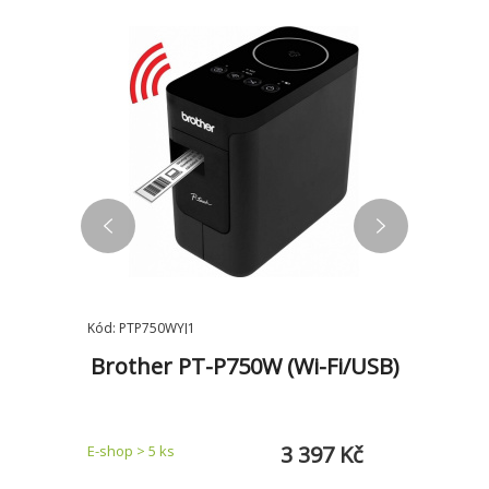
Kód: PTP750WYJ1
Kód: PTE31
Brother PT-P750W (Wi-Fi/USB)
Bro
/USB
2 Kč
3 397 Kč
E-shop > 5 ks
E-shop > 5 