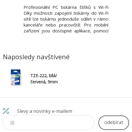
0BTVP s
Profesionální PC tiskárna štítků s Wi-Fi
Profesion
luetooth
Díky možnosti zapojení tiskárny do Wi-Fi
elektriká
sionály v
sítě lze tiskárnu jednoduše sdílet v rámci
PT-E310B
, tiskněte
kanceláře nebo pracoviště. Pro mobilní
tisku ští
ůmyslu na
zařízení jsou dostupné aplikace, pomocí
instalac
 funkce
kterých lze tisknout přes Wi-Fi nebo NFC.
datových
růmyslové
Během chvilky spojíte váš mobilní telefon
zabezpeč
ro snadné
nebo tablet s tiskárnou, v aplikaci zadáte
zajistit 
 štítky z
štítek
pínačů a 
Naposledy navštívené
TZE-222, bílá/
červená, 9mm
Slevy a novinky e-mailem
odebírat