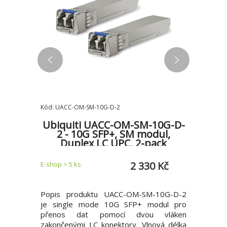
Kód: UACC-OM-SM-10G-D-2
Kód: UACC
Fi UPS
Ubiquiti UACC-OM-SM-10G-D-
Ubiqui
2 - 10G SFP+, SM modul,
2 -MM
Duplex LC UPC, 2-pack
3 Kč
2 330 Kč
E-shop > 5 ks
E-shop > 5 
žní zdroj
Popis produktu UACC-OM-SM-10G-D-2
UACC-OM
ožní zdroj
je single mode 10G SFP+ modul pro
10G SFP+
apacitou
přenos dat pomocí dvou vláken
dvou vlá
astruktury
zakončenými LC konektory. Vlnová délka
Vlnová d