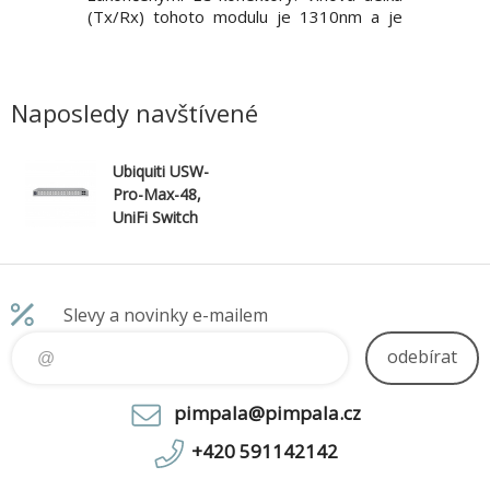
S nabízí
(Tx/Rx) tohoto modulu je 1310nm a je
850nm a 
s výkonem
vhodný pro spojení až na vzdálenost
vzdáleno
stupy C13
10km. Modul je kompatibilní se všemi
se všemi
 4 pouze s
Ubiquiti prvky se SFP+ porty. Balení
Balení ob
je v
obsahuje 2 kusy. Technické parametry:
Naposledy navštívené
Konekto
Ubiquiti USW-
Pro-Max-48,
UniFi Switch
Pro Max 48
Slevy a novinky e-mailem
odebírat
pimpala@pimpala.cz
+420 591142142