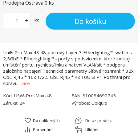
Prodejna Ostrava
0
ks
Do košíku
-
+
ks
UniFi Pro Max 48 48-portový Layer 3 Etherlighting™ switch s
2,5GbE * Etherlighting™ - porty s podsvícením, které indikují
umístění portu, rychlost/linku a nativní VLAN/síť * podpora
záložního napájení Technické parametry Síťové rozhraní: * 32x
GbE RJ45 * 16x 1/2,5 GbE RJ45 * 4x 10G SFP+ Rozhraní pro
správu...
více
Kód:
USW-Pro-Max-48
EAN:
810084692745
Záruka:
24
Výrobce:
Ubiquiti
Do oblíbených
Dotaz prodejci
Porovnání
Hlídání