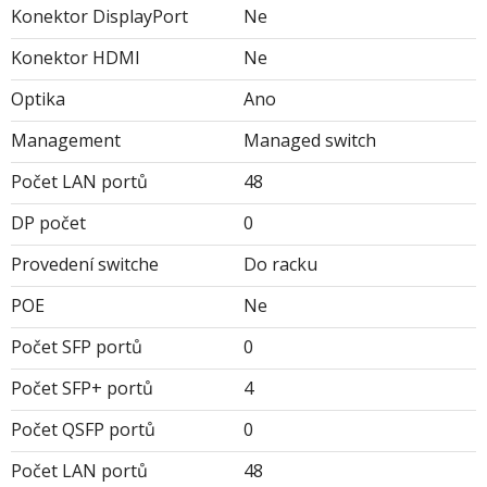
Konektor DisplayPort
Ne
Konektor HDMI
Ne
Optika
Ano
Management
Managed switch
Počet LAN portů
48
DP počet
0
Provedení switche
Do racku
POE
Ne
Počet SFP portů
0
Počet SFP+ portů
4
Počet QSFP portů
0
Počet LAN portů
48