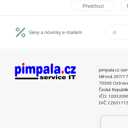
Předchozí
Slevy a novinky e-mailem
pimpala.cz-ser
Mírová 297/17
70300 Ostrava 
Česká Republi
IČO: 1003209
DIČ: CZ63111