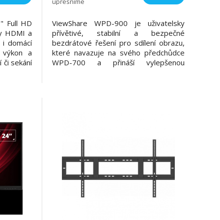
upřesníme
" Full HD
ViewShare WPD-900 je uživatelsky
py HDMI a
přívětivé, stabilní a bezpečné
 i domácí
bezdrátové řešení pro sdílení obrazu,
ý výkon a
které navazuje na svého předchůdce
 či sekání
WPD-700 a přináší vylepšenou
novovací
kompatibilitu. Podporuje přes 90 %
ProTech a
zařízení a umožňuje snadné sdílení
de. Díky
přes peer-to-peer, Miracast a
dem VESA
zrcadlení obrazovky iOS/macOS. Nabízí
Full HD rozlišení, podporu DRM obsah