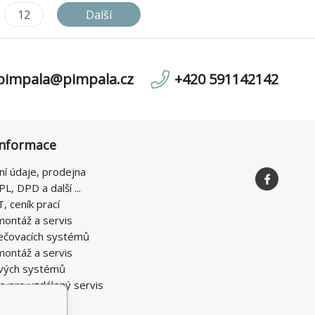
12
Další
pimpala@pimpala.cz
+420 591142142
informace
ní údaje, prodejna
PL, DPD a další ...
T, ceník prací
montáž a servis
ečovacích systémů
montáž a servis
vých systémů
e pro vzdálený servis