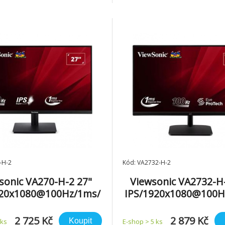
ž 55" až 98" plochých panelů
obnovovací frekvence, techno
KACE ERGONOMIE Montáž na
ProTech a různé ViewMode p
00x600 max. Materiál Ocel
Rozšiřte si pracovní prostor
150 kg / 330,69 lb max.
skutečně plynulý
-H-2
Kód: VA2732-H-2
sonic VA270-H-2 27"
Viewsonic VA2732-H
920x1080@100Hz/1ms/
IPS/1920x1080@100H
cd/VGA/HDMI/VESA
250cd/VGA/HDMI/
2 725 Kč
2 879 Kč
Koupit
 ks
E-shop > 5 ks