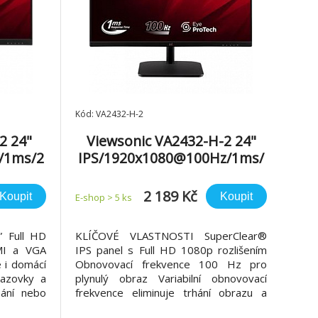
Kód: VA2432-H-2
2 24"
Viewsonic VA2432-H-2 24"
/1ms/2
IPS/1920x1080@100Hz/1ms/
ESA
250cd/VGA/HDMI/VESA
2 189 Kč
Koupit
Koupit
E-shop > 5 ks
” Full HD
KLÍČOVÉ VLASTNOSTI SuperClear®
MI a VGA
IPS panel s Full HD 1080p rozlišením
é i domácí
Obnovovací frekvence 100 Hz pro
razovky a
plynulý obraz Variabilní obnovovací
hání nebo
frekvence eliminuje trhání obrazu a
riabilní
omezuje zasekávání Doba odezvy 1