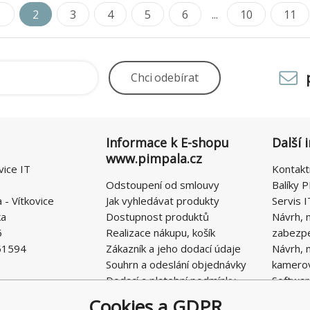
1
2
3
4
5
6
...
10
11
Chci
odebírat
Informace k E-shopu
Další 
www.pimpala.cz
vice IT
Kontakt
Odstoupení od smlouvy
Balíky P
- Vítkovice
Jak vyhledávat produkty
Servis I
ka
Dostupnost produktů
Návrh, 
6
Realizace nákupu, košík
zabezp
51594
Zákazník a jeho dodací údaje
Návrh, 
Souhrn a odeslání objednávky
kamero
Dodací a platební podmínky
Softwar
Obchodní podmínky E-SHOPU
Cookies a GDPR