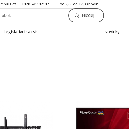
mpala.cz
+420 591142142
. . . od 7,00 do 17,00 hodin
Hledej
Legislativní servis
Novinky