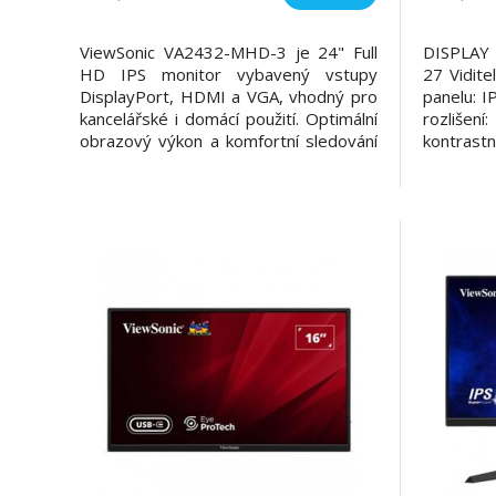
VESA
ViewSonic VA2432-MHD-3 je 24" Full
DISPLAY V
HD IPS monitor vybavený vstupy
27 Vidite
DisplayPort, HDMI a VGA, vhodný pro
panelu: I
kancelářské i domácí použití. Optimální
rozlišen
obrazový výkon a komfortní sledování
kontrast
bez trhání či sekání zajišťuje variabilní
Dynamick
obnovovací frekvence, technologie Eye
Zdroj po
ProTech a různé předvolby ViewMode.
(typick
Díky kompatibilitě se standardem VESA
Podpora 
můžete
(6 bitů +