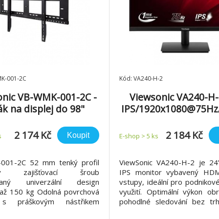
MK-001-2C
Kód: VA240-H-2
onic VB-WMK-001-2C -
Viewsonic VA240-H-
ák na displej do 98"
IPS/1920x1080@75Hz
50cd/VGA/HDMI/V
2 174 Kč
2 184 Kč
Koupit
s
E-shop > 5 ks
001-2C 52 mm tenký profil
ViewSonic VA240-H-2 je 24
ný zajišťovací šroub
IPS monitor vybavený HD
vaný univerzální design
vstupy, ideální pro podnikov
až 150 kg Odolná povrchová
využití. Optimální výkon ob
 s práškovým nástřikem
pohodlné sledování bez tr
 VB-WMK-001-2C je navržen
zasekávání zajišťuje va