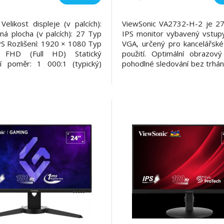
elikost displeje (v palcích):
ViewSonic VA2732-H-2 je 27
lná plocha (v palcích): 27 Typ
IPS monitor vybavený vstu
PS Rozlišení: 1920 × 1080 Typ
VGA, určený pro kancelářské
í: FHD (Full HD) Statický
použití. Optimální obrazov
ní poměr: 1 000:1 (typický)
pohodlné sledování bez trhání
ý kontrastní poměr: 50M:1
zajišťuje variabilní ob
dsvícení: LED Jas: 300 cd/m2
frekvence, technologie Eye 
ý) Počet barev: 16,7 mil.
různé předvolby ViewMo
barevného zobrazení: 8 bitů
kompatibilitě se standar
 FR
můžete jednoduše rozšíř