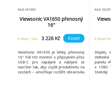
Kód: VA1650
Kód: VX247
Viewsonic VA1650 přenosný
Views
16"
1920x1080@60Hz/250cd/7ms
1920x
/60Hz/HDMI/USB-C/Repro
3 226 Kč
Koupit
E-shop > 5 ks
E-shop 5 k
ViewSonic VA1650 je lehký, přenosný
Displej V
16" Full HD monitor s připojením přes
Viditeln
USB-C pro napájení a nabíjení. Je
panelu: I
navržen tak, aby zvýšil produktivitu na
x 1080 T
cestách – umožňuje rozšířit obrazovku
Statický
z telefonu, tabletu nebo notebooku na
(typ) Po
větší displej kdykoli a kdekoli. Součástí
50M:1 H
balení je ochranné pouzdro, které
Světelný
usnadňuje bezpečné přenášení a
(typ) C
ochranu m
Support: 8