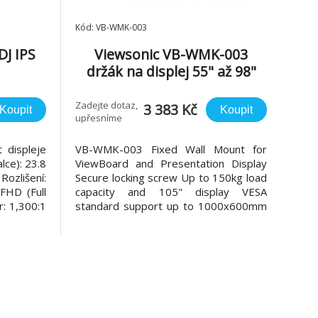
Kód: VB-WMK-003
DJ IPS
Viewsonic VB-WMK-003
držák na displej 55" až 98"
s/250cd
ESA
Zadejte dotaz,
3 383 Kč
Koupit
Koupit
upřesníme
 displeje
VB-WMK-003 Fixed Wall Mount for
alce): 23.8
ViewBoard and Presentation Display
ozlišení:
Secure locking screw Up to 150kg load
FHD (Full
capacity and 105" display VESA
r: 1,300:1
standard support up to 1000x600mm
ontrastu:
Durable coated finish The VB-WMK-
 Jas: 250
003 is designed to mount 55" to 105"
lor Space
ViewBoard and Presentation Display
oměr s
SPECIFIKACE Mounting Pattern Max.
Mount up to 1000x600mm Screw