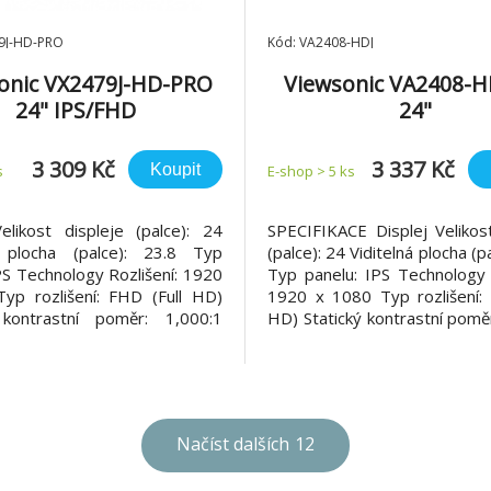
9J-HD-PRO
Kód: VA2408-HDJ
onic VX2479J-HD-PRO
Viewsonic VA2408-H
24" IPS/FHD
24"
1080/180Hz/1ms/2xHD
1920x1080/100Hz/5m
MI/DP/VESA
/HDMI/DP/VGA/V
3 309 Kč
3 337 Kč
Koupit
s
E-shop > 5 ks
elikost displeje (palce): 24
SPECIFIKACE Displej Velikost
á plocha (palce): 23.8 Typ
(palce): 24 Viditelná plocha (p
PS Technology Rozlišení: 1920
Typ panelu: IPS Technology R
yp rozlišení: FHD (Full HD)
1920 x 1080 Typ rozlišení: 
 kontrastní poměr: 1,000:1
HD) Statický kontrastní pomě
měr dynamického kontrastu:
(typ) Poměr dynamického k
igh Dynamic Range: HDR10
50M:1 Světelný zdroj: LED
 zdroj: LED Jas: 250 cd/m?
cd/m2 (typ) Colors: 16.7M Co
olors: 16.7M Color Space
Support: 8 bit (6 bit + FRC) P
 bit (6 bit +
Načíst dalších
12