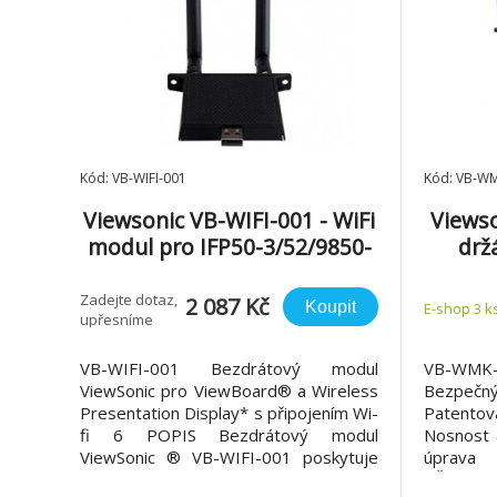
Kód: VB-WIFI-001
Kód: VB-W
Viewsonic VB-WIFI-001 - WiFi
Views
modul pro IFP50-3/52/9850-
drž
4/62
Zadejte dotaz,
2 087 Kč
Koupit
E-shop 3 k
upřesníme
VB-WIFI-001 Bezdrátový modul
VB-WMK-
ViewSonic pro ViewBoard® a Wireless
Bezpeč
Presentation Display* s připojením Wi-
Patento
fi 6 POPIS Bezdrátový modul
Nosnost 
ViewSonic ® VB-WIFI-001 poskytuje
úprava
rychlé bezdrátové připojení k internetu
PŘEHLED