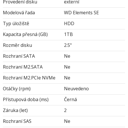
Provedení disku
externí
Modelová řada
WD Elements SE
Typ úložiště
HDD
Kapacita přesná (GB)
1TB
Rozměr disku
2.5"
Rozhraní SATA
Ne
Rozhraní M2.SATA
Ne
Rozhraní M2.PCIe NVMe
Ne
Otáčky (rpm)
Neuvedeno
Přístupová doba (ms)
Černá
Záruka (let)
2
Rozhraní SAS
Ne