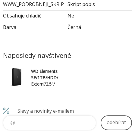
WWW_PODROBNEJI_SKRIP
Skript popis
Obsahuje chladič
Ne
Barva
Černá
Naposledy navštívené
WD Elements
SE/1TB/HDD/
Externí/2.5"/
Černá/2R
Slevy a novinky e-mailem
odebírat