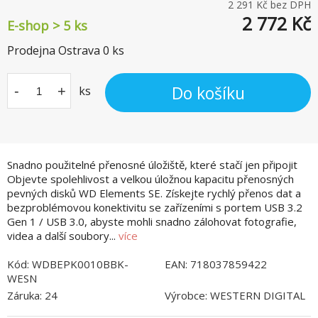
2 291
Kč bez DPH
2 772
Kč
E-shop > 5 ks
Prodejna Ostrava
0
ks
Do košíku
-
+
ks
Snadno použitelné přenosné úložiště, které stačí jen připojit
Objevte spolehlivost a velkou úložnou kapacitu přenosných
pevných disků WD Elements SE. Získejte rychlý přenos dat a
bezproblémovou konektivitu se zařízeními s portem USB 3.2
Gen 1 / USB 3.0, abyste mohli snadno zálohovat fotografie,
videa a další soubory...
více
Kód:
WDBEPK0010BBK-
EAN:
718037859422
WESN
Záruka:
24
Výrobce:
WESTERN DIGITAL