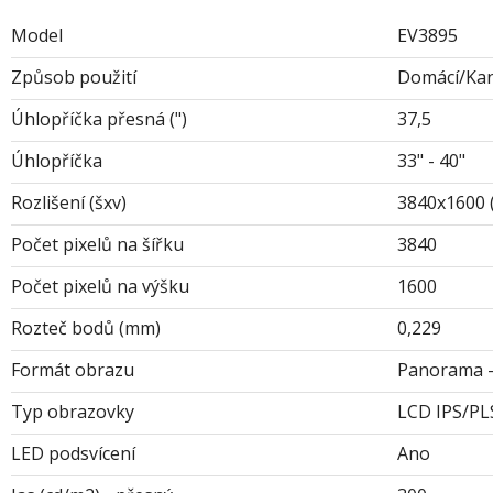
Model
EV3895
Způsob použití
Domácí/Kan
Úhlopříčka přesná (")
37,5
Úhlopříčka
33" - 40"
Rozlišení (šxv)
3840x1600 
Počet pixelů na šířku
3840
Počet pixelů na výšku
1600
Rozteč bodů (mm)
0,229
Formát obrazu
Panorama -
Typ obrazovky
LCD IPS/P
LED podsvícení
Ano