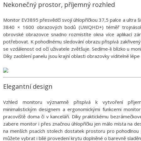
Nekonečný prostor, příjemný rozhled
Monitor EV3895 přesvědčí svojí úhlopříčkou 37,5 palce a ultra 
3840 × 1600 obrazových bodů (UWQHD+) téměř trojnásobn
obrovské obrazovce snadno rozmístíte okna více aplikací zá
potřebovat. K pohodlnému sledování obrazu přispívá zakřiven
se vzdálenost od očí uživatele zvětšuje. Sedíme-li blízko u moni
Díky zaoblení panelu jsou krajní oblasti obrazovky viditelné lé
Elegantní design
Vzhled monitoru významně přispívá k vytvoření příje
minimalistickým designem a ergonomickými funkcemi monito
pracoviště doma či v kanceláři. Díky praktickému bezrámečkov
zabere monitor i přes značnou úhlopříčku jen málo místa na de
na menších psacích stolech dostatek prostoru pro pohodlnou 
můžete vybrat i bílé provedení krytu doplněné o barevně sladěné