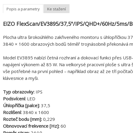
Popis a parametry
Ke stažení
EIZO FlexScan/EV3895/37,5"/IPS/QHD+/60Hz/5ms/B
Plocha ultra širokoúhlého zakřiveného monitoru s úhlopříčkou 37,
3840 × 1600 obrazových bodů téměř trojnásobně překonává mon
Model EV3895 nabízí četná rozhraní a dokovací funkci přes USB-
napájení výkonem až 85 W. Na velkorysé pracovní ploše s ultra
vše potřebné na první pohled – například obraz až ze tří počítač
klávesnice a myši.
Typ obrazovky:
IPS
Podsvícení:
LED
Úhlopříčka [palce]:
37,5
Rozlišení:
3840 x 1600
Rozteč bodu [mm]:
0,229
Obnovovací frekvence [Hz]:
60
Poměr stran:
24:10