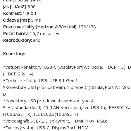
Jas [cd/m2]:
300
Kontrast:
1000:1
Odezva [ms]:
5 ms
Pozorovací úhly (Horizontál/Vertikál):
178/178
Počet barev:
16,7 mil. barev
Reproduktory:
ano
Konektory:
*Vstupní konektory: USB-C (DisplayPort Alt Mode, HDCP 1.3), 
(HDCP 2.2/1.4)
*Technické údaje USB: USB 3.1 Gen 1
*Konektory USB pro upstream: 1 x type C (DisplayPort Alt Mode
B
*Konektory USB pro downstream: 4 x type A
*LAN standardy: RJ-45 (LAN-Verbindung zu USB-C), IEEE802.3
(100BASE-TX), IEEE802.3(10BASE-T)
*Videosignál: USB-C, DisplayPort, HDMI (YUV, RGB)
*Zvukový vstup: USB-C, DisplayPort, HDMI