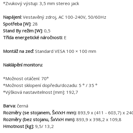
*Zvukový výstup: 3,5 mm stereo jack
Napájení:
Vestavěný zdroj, AC 100-240V, 50/60Hz
Spotřeba [W]:
28
Stand By režim [W]:
0,5
Třída energetické náročnosti:
E
Montáž na zeď:
Standard VESA 100 × 100 mm
Naklápění monitoru:
*Možnost otáčení: 70°
*Možnost sklopení dopředu/dozadu: 5 ° / 35 °
*Výšková nastavitelnost [mm]: 192,7
Barva:
černá
Rozměry (se stojanem, ŠxVxH mm):
893,9 x (411 - 603,7) x 24
Rozměry (bez stojanu, ŠxVxH mm):
893,9 x 398,2 x 109,8
Hmotnost [kg]:
9,5/ 13,2