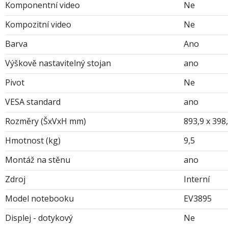
Komponentní video
Ne
Kompozitní video
Ne
Barva
Ano
Výškově nastavitelný stojan
ano
Pivot
Ne
VESA standard
ano
Rozměry (ŠxVxH mm)
893,9 x 398,
Hmotnost (kg)
9,5
Montáž na stěnu
ano
Zdroj
Interní
Model notebooku
EV3895
Displej - dotykový
Ne