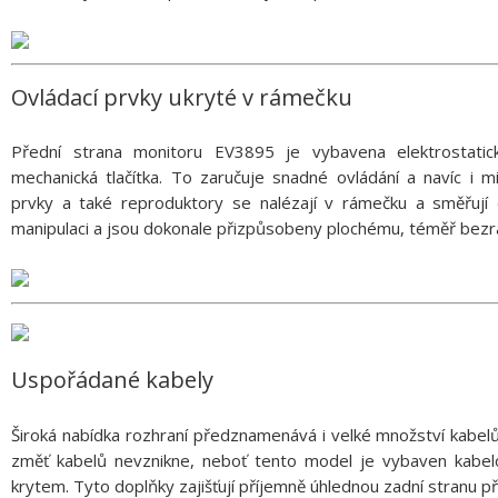
Ovládací prvky ukryté v rámečku
Přední strana monitoru EV3895 je vybavena elektrostatick
mechanická tlačítka. To zaručuje snadné ovládání a navíc i 
prvky a také reproduktory se nalézají v rámečku a směřují d
manipulaci a jsou dokonale přizpůsobeny plochému, téměř be
Uspořádané kabely
Široká nabídka rozhraní předznamenává i velké množství kab
změť kabelů nevznikne, neboť tento model je vybaven kabe
krytem. Tyto doplňky zajišťují příjemně úhlednou zadní stranu př