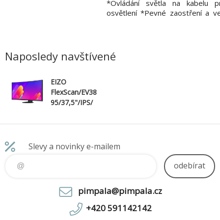
abíjení vašeho tabletu a
*Ovládání světla na kabelu p
 v té nejvyšší rychlosti *
osvětlení *Pevné zaostření a v
ti přepětí 650 J * Pro ochranu
mikrofon *Rozlišení 1920 x 108
cích elektrických spotřebičů
*Kryt objektivu pro soukromí a
VD přehrávače, herní konzole,
proti prachu *Flexibilní uch
avy a jiné středně
monitor, stůl nebo stativ *UVC Pl
Naposledy navštívené
EIZO
FlexScan/EV38
95/37,5"/IPS/
QHD+/60Hz/5
ms/Black/5R
Slevy a novinky e-mailem
odebírat
pimpala@pimpala.cz
+420 591142142