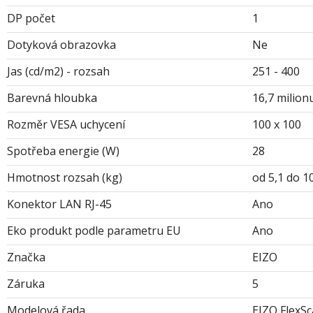
DP počet
1
Dotyková obrazovka
Ne
Jas (cd/m2) - rozsah
251 - 400
Barevná hloubka
16,7 milion
Rozměr VESA uchycení
100 x 100
Spotřeba energie (W)
28
Hmotnost rozsah (kg)
od 5,1 do 1
Konektor LAN RJ-45
Ano
Eko produkt podle parametru EU
Ano
Značka
EIZO
Záruka
5
Modelová řada
EIZO FlexS