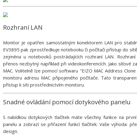
Rozhraní LAN
Monitor je opatřen samostatným konektorem LAN pro stabilní 
EV3895 pak zprostředkuje notebooku či počítači přístup do sít
zejména u notebooků postrádajících rozhraní LAN. Rozhraní 
přenos nezbytný například při videokonferencích. Jako síťové z
MAC. Volitelně lze pomocí softwaru "EIZO MAC Address Clone 
monitoru adresu MAC připojeného počítače. Tato transpare
přístup k síti prostřednictvím monitoru.
Snadné ovládání pomocí dotykového panelu
S nabídkou dotykových tlačítek máte všechny funkce na první
panelu a zobrazí se přiřazení funkcí tlačítek. Vaše výhoda: př
design.