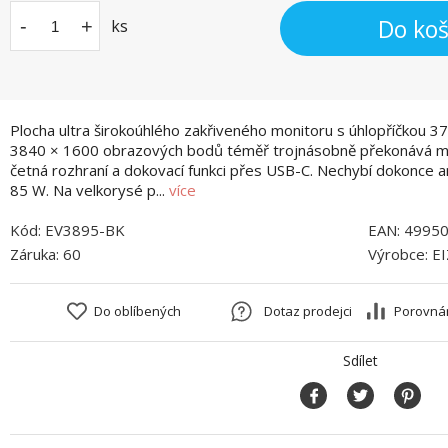
Do koš
-
+
ks
Plocha ultra širokoúhlého zakřiveného monitoru s úhlopříčkou 37,
3840 × 1600 obrazových bodů téměř trojnásobně překonává mon
četná rozhraní a dokovací funkci přes USB-C. Nechybí dokonce a
85 W. Na velkorysé p...
více
Kód:
EV3895-BK
EAN:
4995
Záruka:
60
Výrobce:
E
Do oblíbených
Dotaz prodejci
Porovná
Sdílet