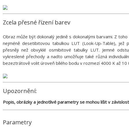
Zcela přesné řízení barev
Obraz může být dokonalý jedině s dokonalými barvami. Z toh
nejméně desetibitovou tabulkou LUT (Look-Up-Table), jež 
přesněji než obvyklé osmibitové tabulky LUT. Jemné odst
vykreslené přechody a nadto umožňuje také různá individuáln
bezeztrátově volit úroveň bílého bodu v rozmezí 4000 K až 10 
Upozornění:
Popis, obrázky a jednotlivé parametry se mohou lišit v závislos
Parametry