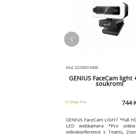
a2M
Kód: 32200010400
LKIN SurgeStrip
GENIUS FaceCam light +
řep.ochrana,6
soukromí
suvek,650J,2USB
1 049 Kč
744 
,
E-shop 4 ks
i produktu: * 6 zásuvek s
GENIUS FaceCam LIGHT *Full H
 ochranou + 2 univerzální
LED webkamera *Pro online
.4A (sdílené) * USB porty pro
videokonference s Teams, Zoo