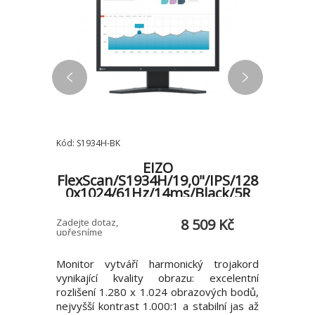
Kód: S1934H-BK
Kód: 90LM0
EIZO
k/A3/LA
FlexScan/S1934H/19,0"/IPS/128
XG49V
0x1024/61Hz/14ms/Black/5R
0 Kč
8 509 Kč
Zadejte dotaz,
Zadejte do
upřesníme
upřesníme
USB, LAN,
Monitor vytváří harmonický trojakord
XG49VQ je
vynikající kvality obrazu: excelentní
herní mo
rozlišení 1.280 x 1.024 obrazových bodů,
frekvenc
nejvyšší kontrast 1.000:1 a stabilní jas až
herní zá