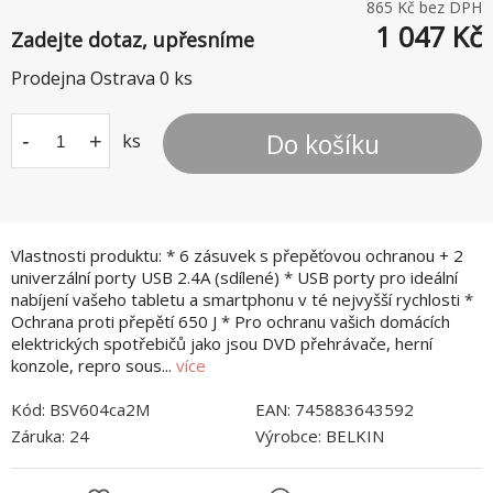
865
Kč bez DPH
1 047
Kč
Zadejte dotaz, upřesníme
Prodejna Ostrava
0
ks
Do košíku
-
+
ks
Vlastnosti produktu: * 6 zásuvek s přepěťovou ochranou + 2
univerzální porty USB 2.4A (sdílené) * USB porty pro ideální
nabíjení vašeho tabletu a smartphonu v té nejvyšší rychlosti *
Ochrana proti přepětí 650 J * Pro ochranu vašich domácích
elektrických spotřebičů jako jsou DVD přehrávače, herní
konzole, repro sous...
více
Kód:
BSV604ca2M
EAN:
745883643592
Záruka:
24
Výrobce:
BELKIN