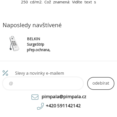
250 cd/m2. Což znamená: Vidíte text s
Radeon™ 
obrysy ostrými jako břitva, skvostné
High Dy
grafiky a jasné obrázky. Díky kvalitním
profesi
panelům IPS s podsvícením LED jsou
gamutu DC
kontrasty a barvy shodné pro l
400. Rozm
Naposledy navštívené
49"
BELKIN
SurgeStrip
přep.ochrana,
6
zásuvek,650J,2
USB
Slevy a novinky e-mailem
odebírat
pimpala@pimpala.cz
+420 591142142