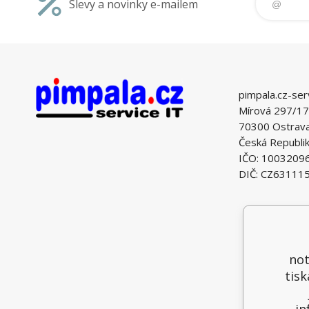
Slevy a novinky e-mailem
pimpala.cz-ser
Mírová 297/17
70300 Ostrava 
Česká Republi
IČO: 1003209
DIČ: CZ63111
not
tisk