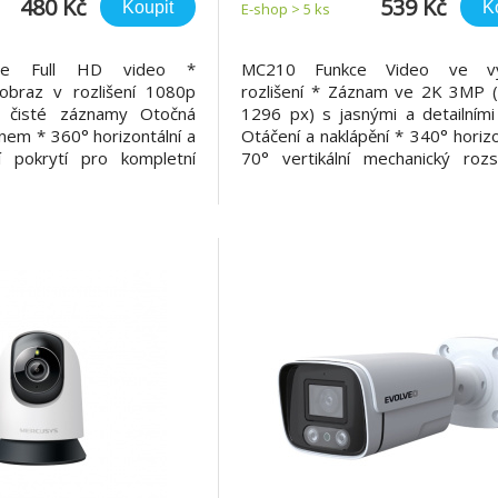
480 Kč
539 Kč
Koupit
K
E-shop > 5 ks
ce Full HD video *
MC210 Funkce Video ve v
braz v rozlišení 1080p
rozlišení * Záznam ve 2K 3MP 
a čisté záznamy Otočná
1296 px) s jasnými a detailními
nem * 360° horizontální a
Otáčení a naklápění * 340° horizo
ní pokrytí pro kompletní
70° vertikální mechanický roz
 detekce a sledování *
kompletní pokrytí prostoru
leduje pohyb, rozpozná
detekce * Detekce pohybu, 
ěte, i v noci Noční vidění *
dětského pláče s okamž
ED až do vzdál
upozorněními Noční vidění * Pokr
noční