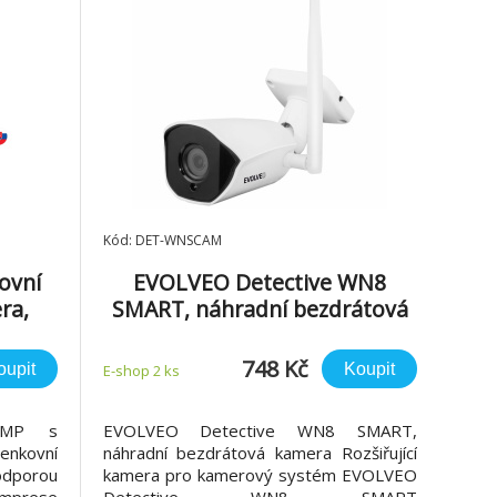
Kód: DET-WNSCAM
ovní
EVOLVEO Detective WN8
ra,
SMART, náhradní bezdrátová
zvuku,
kamera
748 Kč
oupit
Koupit
E-shop 2 ks
 4MP s
EVOLVEO Detective WN8 SMART,
enkovní
náhradní bezdrátová kamera Rozšiřující
odporou
kamera pro kamerový systém EVOLVEO