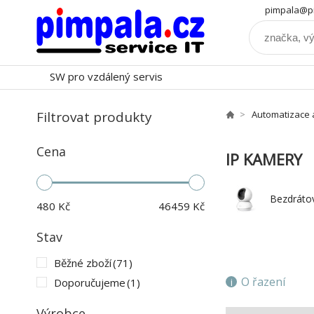
pimpala@pi
SW pro vzdálený servis
Filtrovat produkty
Automatizace 
Cena
IP KAMERY
Bezdráto
480
Kč
46459
Kč
Stav
Běžné zboží
(71)
O řazení
Doporučujeme
(1)
Výrobce