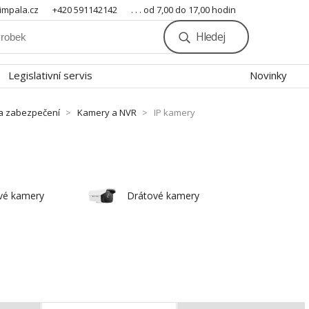
mpala.cz
+420 591142142
. . . od 7,00 do 17,00 hodin
Hledej
Legislativní servis
Novinky
a zabezpečení
Kamery a NVR
IP kamery
vé kamery
Drátové kamery