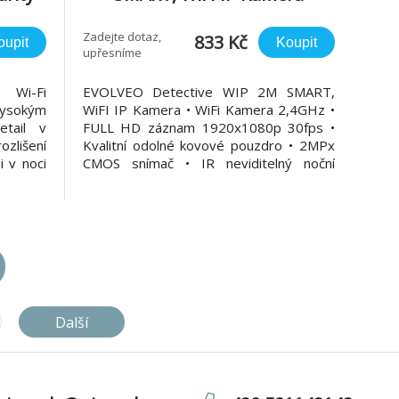
D,
ekce
Zadejte dotaz,
833 Kč
oupit
Koupit
upřesníme
á Wi-Fi
EVOLVEO Detective WIP 2M SMART,
ysokým
WiFI IP Kamera • WiFi Kamera 2,4GHz •
etail v
FULL HD záznam 1920x1080p 30fps •
zlišení
Kvalitní odolné kovové pouzdro • 2MPx
i v noci
CMOS snímač • IR neviditelný noční
ledovou
přísvit 24 LED • IP66 ochrana • podpora
ohybu a
až 128GB micro SD karet • Ethernet
í pokud
připojení 10/100Mbit • Aplikace Smartlife
řelého
pro iOS a Android • ONVIF protokol
Další