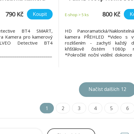
Wi-Fi Camera,micro S
dvoucestné audio, det
790 Kč
800 Kč
Koupit
K
E-shop > 5 ks
pohybu
tective BT4 SMART,
HD Panoramatická/Nakloniteln
ra Kamera pro kamerový
kamera PŘEHLED *Video s v
LVEO Detective BT4
rozlišením - zachytí každý d
křišťálově čistém 1080p ro
_________________________
*Pokročilé noční vidění: dokonce 
_________________________
může kamera poskytnout doh
_________________
vzdálenost až 9 m *Detekce p
ective BT1 Náhradní
upozornění: dostanete upozorněn
 pro rozšíření instalace
bude detekováno něco podez
ctive BT4. Kamera je
*Zvukový a světe
Načíst dalších
12
u
1
2
3
4
5
6