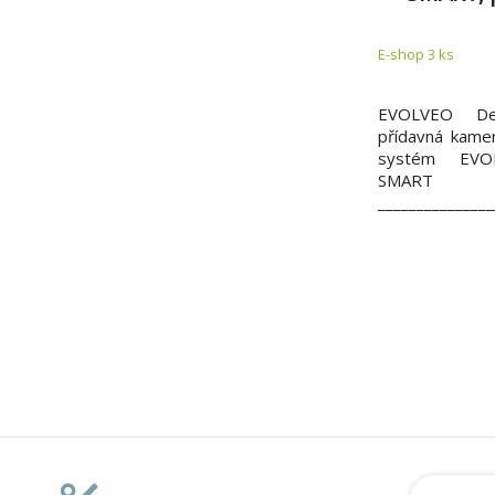
E-shop 3 ks
EVOLVEO De
přídavná kame
systém EVO
SMART
_______________
_______________
_______________
EVOLVEO Det
kamera určená
EVOLVEO Dete
vybavená akum