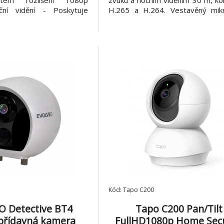
istém rozlišení 1080p
zvuku a nočním viděním 30 m, k
ční vidění - Poskytuje
H.265 a H.264. Vestavěný mik
álenost až 9 m (30 ft)
detekcí zvuku 5 m, detekce 
hybu a upozornění -
detekce člověka, rozlišení 4MP 
, když kamera detekuje
1440). Připojení k NVR nebo d
vý a světelný alarm -
ovládání pomocí PC nebo tel
it zvukov
aplikací. Popis p
Kód: Tapo C200
 Detective BT4
Tapo C200 Pan/Tilt
přídavná kamera
FullHD1080p Home Secu