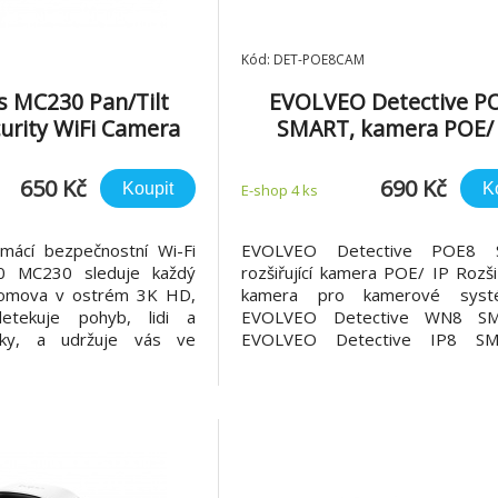
Kód: DET-POE8CAM
 MC230 Pan/Tilt
EVOLVEO Detective P
rity WiFi Camera
SMART, kamera POE/ 
650 Kč
690 Kč
Koupit
K
E-shop 4 ks
omácí bezpečnostní Wi-Fi
EVOLVEO Detective POE8 
 MC230 sleduje každý
rozšiřující kamera POE/ IP Rozšiř
domova v ostrém 3K HD,
kamera pro kamerové syst
detekuje pohyb, lidi a
EVOLVEO Detective WN8 S
čky, a udržuje vás ve
EVOLVEO Detective IP8 S
dkoli prostřednictvím
EVOLVEO Detective POE8 S
strá 3K HD kvalita: 5MP
Podpora POE napájení • 
ytí každý detail, úsměv a
provedení IP66 • Privátní 
ící čistotě. * Přiblížení
protokol • Noční IR přísvit 850n
snímač ___________________