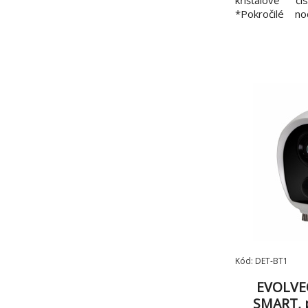
křišťálově č
*Pokročilé no
viziální vzd
*Detekce po
Upozorní Vás
pohyb *Zvuko
Umožňuje spust
Kód: DET-BT1
EVOLVEO
SMART, 