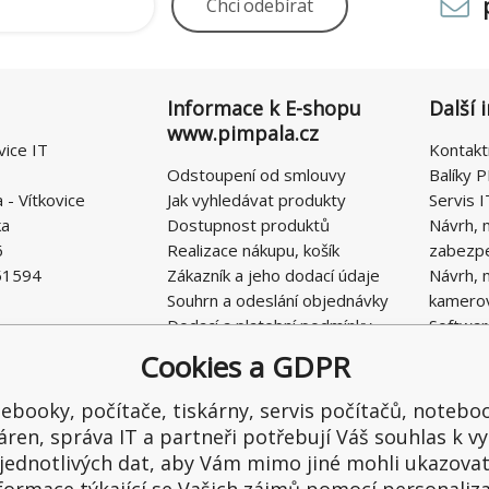
Chci
odebírat
Informace k E-shopu
Další 
www.pimpala.cz
vice IT
Kontakt
Odstoupení od smlouvy
Balíky P
- Vítkovice
Jak vyhledávat produkty
Servis I
ka
Dostupnost produktů
Návrh, 
6
Realizace nákupu, košík
zabezp
51594
Zákazník a jeho dodací údaje
Návrh, 
Souhrn a odeslání objednávky
kamero
Dodací a platební podmínky
Softwar
Obchodní podmínky E-SHOPU
Cookies a GDPR
Ochrana osobních údajů
Řešení nedostatků, reklamace
ebooky, počítače, tiskárny, servis počítačů, notebo
Kontaktní formulář
áren, správa IT a partneři potřebují Váš souhlas k vy
jednotlivých dat, aby Vám mimo jiné mohli ukazova