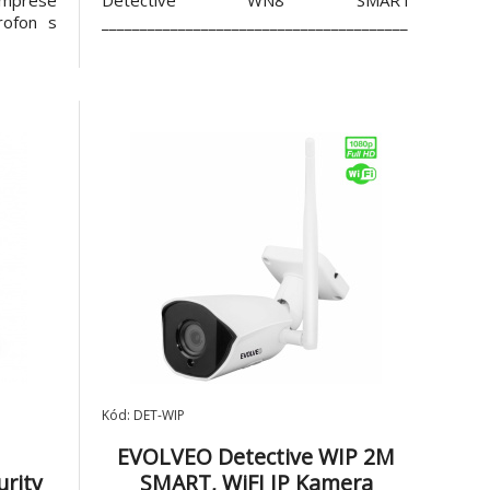
omprese
Detective WN8 SMART
rofon s
________________________________________
pohybu,
________________________________________
(2560 x
________________________________ Kameru
o sítě,
lze spárovat pouze s kamerovým
efonu s
systém EVOLVEO Detective WN8
SMART , není kompatibilní s
Kód: DET-WIP
EVOLVEO Detective WIP 2M
rity
SMART, WiFI IP Kamera