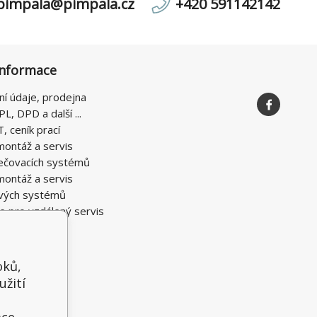
pimpala@pimpala.cz
+420 591142142
informace
ní údaje, prodejna
PL, DPD a další ...
T, ceník prací
montáž a servis
ečovacích systémů
montáž a servis
vých systémů
e pro vzdálený servis
oků,
užití
t