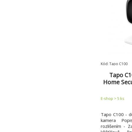
Kód: Tapo C100
Tapo C1
Home Secu
micro 
audio,
E-shop > 5 ks
Tapo C100 - d
kamera Pop
rozlišením - 