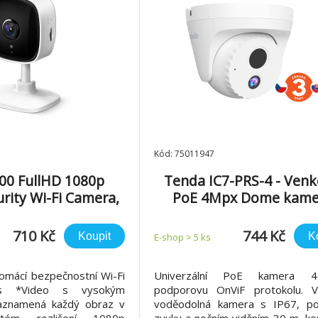
Kód: 75011947
00 FullHD 1080p
Tenda IC7-PRS-4 - Venk
rity Wi-Fi Camera,
PoE 4Mpx Dome kame
SD,dvoucestné
OnViF, detekce pohybu+
detekce pohybu
noční vidění, H.265
710 Kč
744 Kč
Koupit
K
E-shop > 5 ks
omácí bezpečnostní Wi-Fi
Univerzální PoE kamera
is *Video s vysokým
podporovu OnViF protokolu. V
Zaznamená každý obraz v
voděodolná kamera s IP67, p