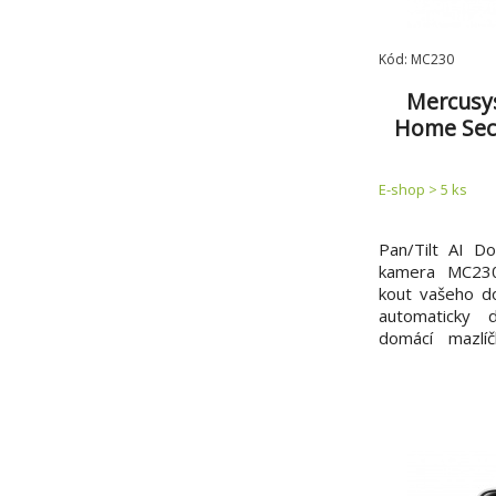
Kód: MC230
Mercusys
Home Secu
E-shop > 5 ks
Pan/Tilt AI D
kamera MC230
kout vašeho 
automaticky 
domácí mazlí
spojení odku
aplikace. * O
rozlišení zach
gesto v ohromuj
13,5×: