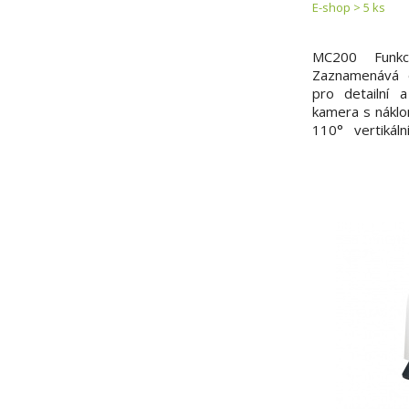
E-shop > 5 ks
MC200 Funk
Zaznamenává o
pro detailní 
kamera s náklo
110° vertikál
dohled Chytrá
Automaticky s
osoby a pláč dít
Infračervené L