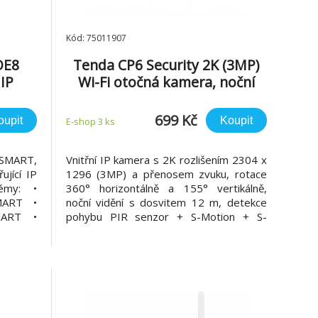
Kód: 75011907
OE8
Tenda CP6 Security 2K (3MP)
IP
Wi-Fi otočná kamera, noční
vidění, dvoucestné
audio,microSD, CZ aplikace
699 Kč
oupit
Koupit
E-shop 3 ks
SMART,
Vnitřní IP kamera s 2K rozlišením 2304 x
ující IP
1296 (3MP) a přenosem zvuku, rotace
émy: •
360° horizontálně a 155° vertikálně,
MART •
noční vidění s dosvitem 12 m, detekce
MART •
pohybu PIR senzor + S-Motion + S-
MART •
tracking, vestavěný mikrofon, vestavěný
Odolné
reproduktor a siréna, cloud platforma,
a ONVIF
slot pro SD kartu max. 128 GB, připojení
m • 2Mpx
přes WiFi a Ethernet RJ45, aplikace