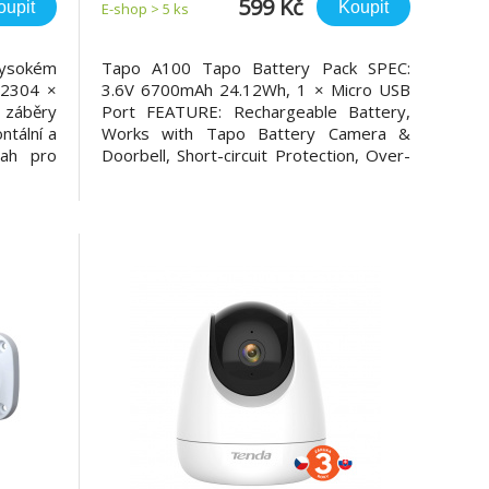
599 Kč
oupit
Koupit
E-shop > 5 ks
ysokém
Tapo A100 Tapo Battery Pack SPEC:
(2304 ×
3.6V 6700mAh 24.12Wh, 1 × Micro USB
 záběry
Port FEATURE: Rechargeable Battery,
ntální a
Works with Tapo Battery Camera &
sah pro
Doorbell, Short-circuit Protection, Over-
 Chytrá
voltage Protection, Over-current
osob a
Protection, Over-charging Protection,
itými
Over-discharging Protection, Over-
očilé IR
heating Protection, No memory effect