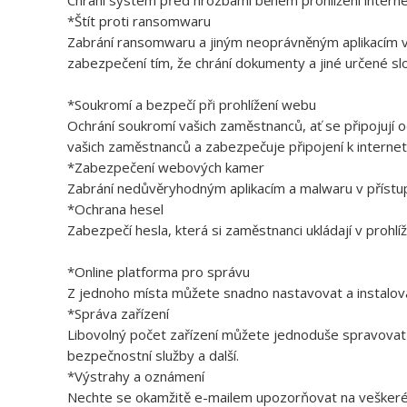
Chrání systém před hrozbami během prohlížení interne
*Štít proti ransomwaru
Zabrání ransomwaru a jiným neoprávněným aplikacím ve
zabezpečení tím, že chrání dokumenty a jiné určené 
*Soukromí a bezpečí při prohlížení webu
Ochrání soukromí vašich zaměstnanců, ať se připojují o
vašich zaměstnanců a zabezpečuje připojení k internet
*Zabezpečení webových kamer
Zabrání nedůvěryhodným aplikacím a malwaru v přís
*Ochrana hesel
Zabezpečí hesla, která si zaměstnanci ukládají v prohlíž
*Online platforma pro správu
Z jednoho místa můžete snadno nastavovat a instalovat
*Správa zařízení
Libovolný počet zařízení můžete jednoduše spravovat z p
bezpečnostní služby a další.
*Výstrahy a oznámení
Nechte se okamžitě e-mailem upozorňovat na veškeré b