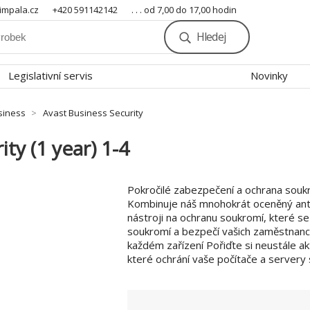
mpala.cz
+420 591142142
. . . od 7,00 do 17,00 hodin
Hledej
Legislativní servis
Novinky
siness
Avast Business Security
ty (1 year) 1-4
Pokročilé zabezpečení a ochrana soukr
Kombinuje náš mnohokrát oceněný anti
nástroji na ochranu soukromí, které se 
soukromí a bezpečí vašich zaměstnanc
každém zařízení Pořiďte si neustále ak
které ochrání vaše počítače a servery 