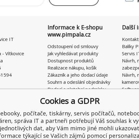
Informace k E-shopu
Další 
www.pimpala.cz
vice IT
Kontakt
Odstoupení od smlouvy
Balíky P
- Vítkovice
Jak vyhledávat produkty
Servis I
ka
Dostupnost produktů
Návrh, 
6
Realizace nákupu, košík
zabezp
51594
Zákazník a jeho dodací údaje
Návrh, 
Souhrn a odeslání objednávky
kamero
Dodací a platební podmínky
Softwar
Obchodní podmínky E-SHOPU
Cookies a GDPR
Ochrana osobních údajů
Řešení nedostatků, reklamace
ebooky, počítače, tiskárny, servis počítačů, notebo
Kontaktní formulář
áren, správa IT a partneři potřebují Váš souhlas k vy
jednotlivých dat, aby Vám mimo jiné mohli ukazova
formace týkající se Vašich zájmů pomocí personaliz