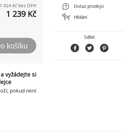
1 024
Kč bez DPH
Dotaz prodejci
1 239
Kč
Hlídání
Sdílet
o košíku
a vyžádejte si
dejce
boží, pokud není