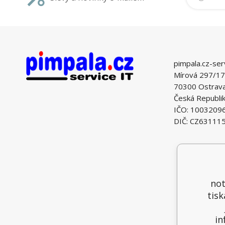
pimpala.cz-ser
Mírová 297/17
70300 Ostrava 
Česká Republi
IČO: 1003209
DIČ: CZ63111
not
tisk
in