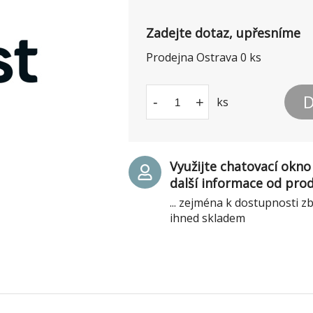
Zadejte dotaz, upřesníme
Prodejna Ostrava
0
ks
D
-
+
ks
Využijte chatovací okno 
další informace od pro
... zejména k dostupnosti z
ihned skladem