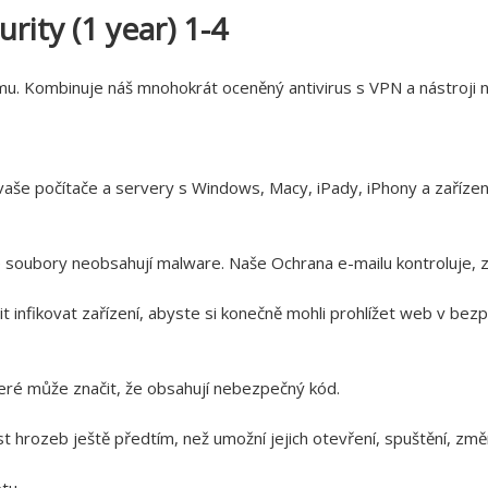
ity (1 year) 1-4
mu. Kombinuje náš mnohokrát oceněný antivirus s VPN a nástroji n
í vaše počítače a servery s Windows, Macy, iPady, iPhony a zaříz
 soubory neobsahují malware. Naše Ochrana e-mailu kontroluje, z
nfikovat zařízení, abyste si konečně mohli prohlížet web v bezp
teré může značit, že obsahují nebezpečný kód.
 hrozeb ještě předtím, než umožní jejich otevření, spuštění, změ