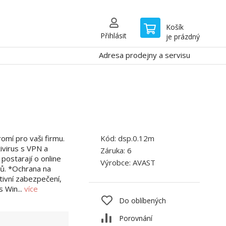
Košík
Přihlásit
je prázdný
Adresa prodejny a servisu
omí pro vaši firmu.
Kód:
dsp.0.12m
virus s VPN a
Záruka:
6
postarají o online
Výrobce:
AVAST
ů. *Ochrana na
tivní zabezpečení,
s Win...
více
Do oblíbených
Porovnání