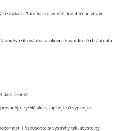
ch složkách. Tato funkce vytváří dodatečnou vrstvu
 používá šifrování na bankovní úrovni, které chrání data
další činnosti.
provádějte rychlé akce, zapínejte či vypínejte
zornost. Přizpůsobte si výstrahy tak, abyste byli