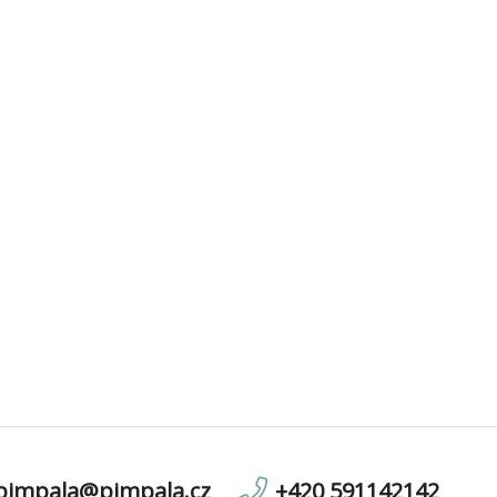
pimpala@pimpala.cz
+420 591142142