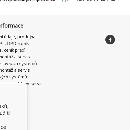
informace
ní údaje, prodejna
PL, DPD a další ...
T, ceník prací
montáž a servis
ečovacích systémů
montáž a servis
vých systémů
e pro vzdálený servis
oků,
užití
t
ace