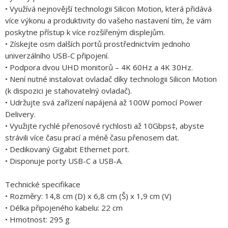
• Využívá nejnovější technologii Silicon Motion, která přidává
více výkonu a produktivity do vašeho nastavení tím, že vám
poskytne přístup k více rozšířeným displejům.
• Získejte osm dalších portů prostřednictvím jednoho
univerzálního USB-C připojení.
• Podpora dvou UHD monitorů – 4K 60Hz a 4K 30Hz.
• Není nutné instalovat ovladač díky technologii Silicon Motion
(k dispozici je stahovatelný ovladač).
• Udržujte svá zařízení napájená až 100W pomocí Power
Delivery.
• Využijte rychlé přenosové rychlosti až 10Gbps‡, abyste
strávili více času prací a méně času přenosem dat.
• Dedikovaný Gigabit Ethernet port.
• Disponuje porty USB-C a USB-A.
Technické specifikace
• Rozměry: 14,8 cm (D) x 6,8 cm (Š) x 1,9 cm (V)
• Délka připojeného kabelu: 22 cm
• Hmotnost: 295 g