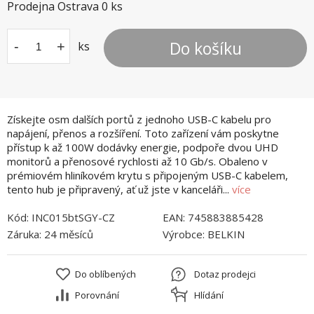
Prodejna Ostrava
0
ks
Do košíku
-
+
ks
Získejte osm dalších portů z jednoho USB-C kabelu pro
napájení, přenos a rozšíření. Toto zařízení vám poskytne
přístup k až 100W dodávky energie, podpoře dvou UHD
monitorů a přenosové rychlosti až 10 Gb/s. Obaleno v
prémiovém hliníkovém krytu s připojeným USB-C kabelem,
tento hub je připravený, ať už jste v kanceláři...
více
Kód:
INC015btSGY-CZ
EAN:
745883885428
Záruka:
24 měsíců
Výrobce:
BELKIN
Do oblíbených
Dotaz prodejci
Porovnání
Hlídání