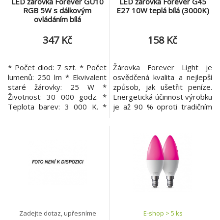
LED žárovka Forever GU10
LED žárovka Forever G45
RGB 5W s dálkovým
E27 10W teplá bílá (3000K)
ovládáním bílá
347 Kč
158 Kč
* Počet diod: 7 szt. * Počet
Žárovka Forever Light je
lumenů: 250 lm * Ekvivalent
osvědčená kvalita a nejlepší
staré žárovky: 25 W *
způsob, jak ušetřit peníze.
Životnost: 30 000 godz. *
Energetická účinnost výrobku
Teplota barev: 3 000 K. *
je až 90 % oproti tradičním
CRI (Ra) faktor:> 80 *
zdrojům světla. Zapomenete
Pracovní teplota: -20 ° C až +
na výměnu žárovek - delší
45 ° C * Průměr: 50 mm *
životnost, vysoká odolnost a
Typ diod: 5050 a 2835 *
kvalita provedení, která
Zahřívací doba: 15 000 *
přesahuje životnost tradiční
Pracovní napětí: 230V 50 Hz
žárovky. Díky nejnovějším
* Stmívač: ne * LLMF:> 70% *
technologickým řešením se
Účiník (PF
můžeme těšit
Zadejte dotaz, upřesníme
E-shop > 5 ks