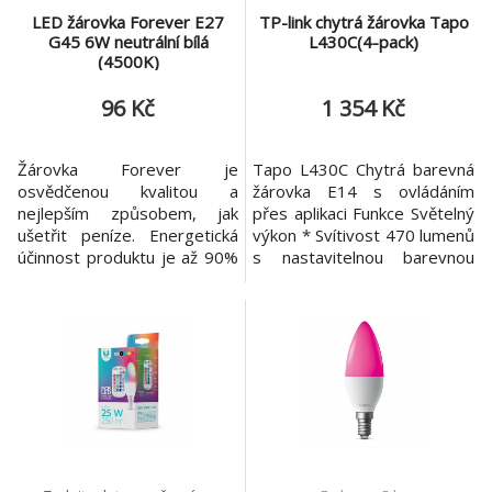
LED žárovka Forever E27
TP-link chytrá žárovka Tapo
G45 6W neutrální bílá
L430C(4-pack)
(4500K)
96 Kč
1 354 Kč
Žárovka Forever je
Tapo L430C Chytrá barevná
osvědčenou kvalitou a
žárovka E14 s ovládáním
nejlepším způsobem, jak
přes aplikaci Funkce Světelný
ušetřit peníze. Energetická
výkon * Svítivost 470 lumenů
účinnost produktu je až 90%
s nastavitelnou barevnou
ve srovnání s tradičními
teplotou od 2500 do 6500 K.
světelnými zdroji. Díky delší
Barvy a stmívání * Barevná
životnosti můžete
změna a stmívání možné
zapomentout na opakované
pouze přes aplikaci a cloud.
vyměňování žárovky. Díky
Široký světelný kužel *
nejnovějším technologickým
Světelný úhel 260° pro
řešením si můžeme užívat
rovnoměrné osvětlení
stabilního a příjemného
místnosti. Dlouh
světla. Žárovka Fore