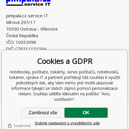
pimpala.cz-service IT
Mírová 297/17
70300 Ostrava - Vítkovice
Česká Republika
IČO: 10032096
DIČ: CZ6311151594
Cookies a GDPR
notebooky, počítače, tiskárny, servis počítačů, notebooků,
tiskáren, správa IT a partneři potřebují Váš souhlas k využití
jednotlivých dat, aby Vám mimo jiné mohli ukazovat
informace týkající se Vašich zájmů pomocí personalizace
reklam. Souhlas udělíte kliknutím na políčko "Ano,
souhlasím".
Copyright © 2026 Ing. Antonín Pohludka
Zamítnout vše
OK
Všechna práva vyhrazena.
Podrobné nastavení s vysvětlením zde
WWW stránky
dodal
BINARGON.cz
-
Mapa stránek
Soukromí