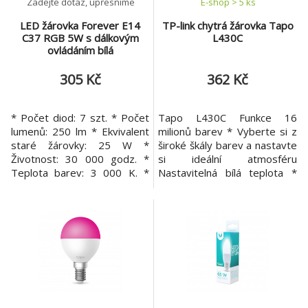
Zadejte dotaz, upřesníme
E-shop > 5 ks
LED žárovka Forever E14
TP-link chytrá žárovka Tapo
C37 RGB 5W s dálkovým
L430C
ovládáním bílá
305 Kč
362 Kč
* Počet diod: 7 szt. * Počet
Tapo L430C Funkce 16
lumenů: 250 lm * Ekvivalent
milionů barev * Vyberte si z
staré žárovky: 25 W *
široké škály barev a nastavte
Životnost: 30 000 godz. *
si ideální atmosféru
Teplota barev: 3 000 K. *
Nastavitelná bílá teplota *
CRI (Ra) faktor:> 80 *
Možnost nastavit od teplé
Pracovní teplota: -20 ° C až +
2500 K až po chladnou 6500
45 ° C * Průměr: 37 mm *
K Ultra-slabý režim 1 % * Jas
Typ diod: 5050 a 2835 *
menší než 6 lumenů – ideální
Zahřívací doba: 15 000 *
pro noční osvětlení u postele
Pracovní napětí: 230V 50 Hz
Efektní světelné efekty *
* Stmívač: ne * LLMF:> 70% *
Vychutnejte si animované sv
Účiník (PF