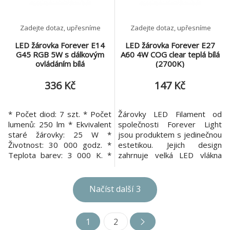
povrchu pokrytém
Zadejte dotaz, upřesníme
Zadejte dotaz, upřesníme
LED žárovka Forever E14
LED žárovka Forever E27
G45 RGB 5W s dálkovým
A60 4W COG clear teplá bílá
ovládáním bílá
(2700K)
336 Kč
147 Kč
* Počet diod: 7 szt. * Počet
Žárovky LED Filament od
lumenů: 250 lm * Ekvivalent
společnosti Forever Light
staré žárovky: 25 W *
jsou produktem s jedinečnou
Životnost: 30 000 godz. *
estetikou. Jejich design
Teplota barev: 3 000 K. *
zahrnuje velká LED vlákna
CRI (Ra) faktor:> 80 *
podobná vzhledu klasických
Pracovní teplota: -20 ° C až +
žárovek. Žárovky se
45 ° C * Průměr: 45 mm *
vyznačují ultra teplým
Načíst další
3
Typ diod: 5050 a 2835 *
světlem podobným efektu
Zahřívací doba: 15 000 *
wolframových vláken. Použitá
Pracovní napětí: 230V 50 Hz
technologie je unikátní
1
2
* Stmívač: ne * LLMF:> 70% *
kombinací mnoha čipů na