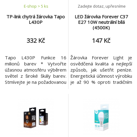
E-shop > 5 ks
Zadejte dotaz, upřesníme
TP-link chytrá žárovka Tapo
LED žárovka Forever C37
L430P
E27 10W neutrální bílá
(4500K)
332 Kč
147 Kč
Tapo L430P Funkce 16
Žárovka Forever Light je
milionů barev * Vytvořte
osvědčená kvalita a nejlepší
úžasnou atmosféru výběrem
způsob, jak ušetřit peníze.
světel z široké škály barev.
Energetická účinnost výrobku
Stmívejte je na požadovanou
je až 90 % oproti tradičním
intenzitu pro dokonalou
zdrojům světla. Zapomenete
náladu. Nastavitelná bílá *
na výměnu žárovek - delší
Upravte barevnou teplotu
životnost, vysoká odolnost a
od 2 500 K do 6 500 K podle
kvalita provedení, která
aktuálních potřeb. Ultra-
přesahuje životnost tradiční
tmavé 1 % jas * Díky ultra-
žárovky. Díky nejnovějším
tmavému jasu 1 % (
technologickým řešením se
můžeme těšit