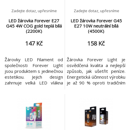
Zadejte dotaz, upřesníme
Zadejte dotaz, upřesníme
LED žárovka Forever E27
LED žárovka Forever G45
G45 4W COG gold teplá bílá
E27 10W neutrální bílá
(2200K)
(4500K)
147 Kč
158 Kč
Žárovky LED Filament od
Žárovka Forever Light je
společnosti Forever Light
osvědčená kvalita a nejlepší
jsou produktem s jedinečnou
způsob, jak ušetřit peníze.
estetikou. Jejich design
Energetická účinnost výrobku
zahrnuje velká LED vlákna
je až 90 % oproti tradičním
podobná vzhledu klasických
zdrojům světla. Zapomenete
žárovek. Žárovky se
na výměnu žárovek - delší
vyznačují ultra teplým
životnost, vysoká odolnost a
světlem podobným efektu
kvalita provedení, která
wolframových vláken. Použitá
přesahuje životnost tradiční
technologie je unikátní
žárovky. Díky nejnovějším
kombinací mnoha čipů na
technologickým řešením se
rovném nebo zakřiveném
můžeme těšit