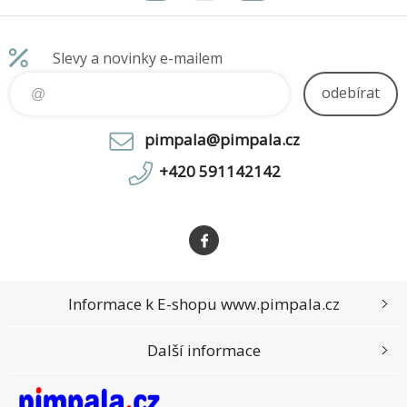
Účiník (PF
rovném nebo zakřiveném
povrchu pokrytém
Slevy a novinky e-mailem
odebírat
pimpala@pimpala.cz
+420 591142142
Informace k E-shopu www.pimpala.cz
Další informace