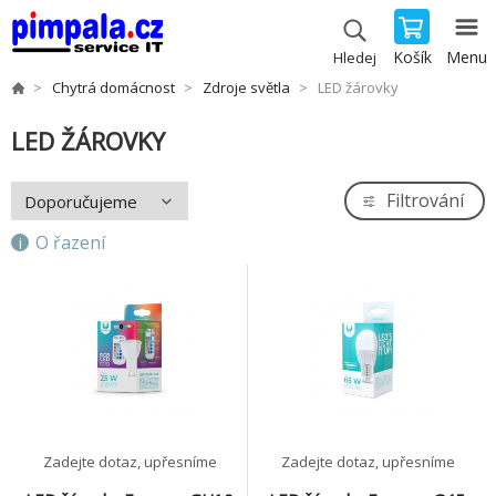
Košík
Menu
Hledej
Chytrá domácnost
Zdroje světla
LED žárovky
LED ŽÁROVKY
Filtrování
O řazení
Zadejte dotaz, upřesníme
Zadejte dotaz, upřesníme