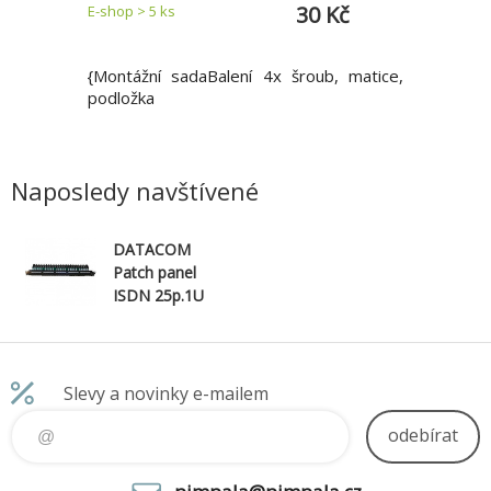
Kč
30 Kč
E-shop > 5 ks
E-shop 5 k
 Montážní
{Montážní sadaBalení 4x šroub, matice,
Montážní
použitelné
podložka
podložk
rozvaděčů
univerzál
tážní sady
typy 10"
omponentů
stojanov
 4 x šroub
Naposledy navštívené
uchycen
tice M5- 4
rozvaděč
M6 délka
DATACOM
50 x podl
Patch panel
ISDN 25p.1U
Integrovaný
BLACK, 19"
Slevy a novinky e-mailem
odebírat