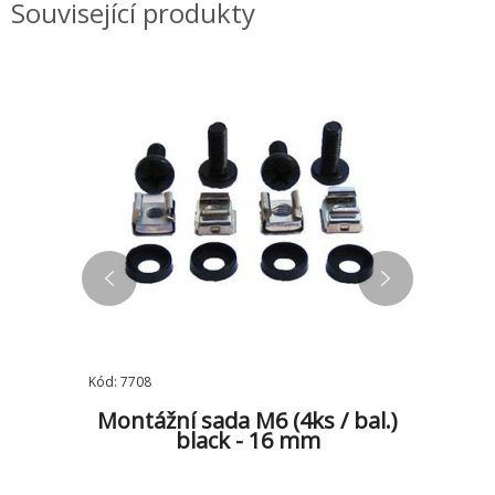
Související produkty
Kód: 7708
Kód: 7705
/ bal.)
Montážní sada M6 (4ks / bal.)
Montáž
black - 16 mm