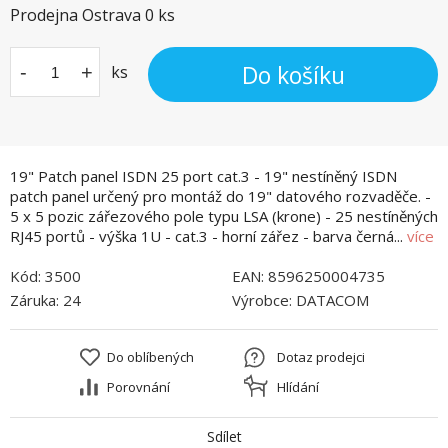
Prodejna Ostrava
0
ks
Do košíku
-
+
ks
19" Patch panel ISDN 25 port cat.3 - 19" nestíněný ISDN
patch panel určený pro montáž do 19" datového rozvaděče. -
5 x 5 pozic zářezového pole typu LSA (krone) - 25 nestíněných
RJ45 portů - výška 1U - cat.3 - horní zářez - barva černá...
více
Kód:
3500
EAN:
8596250004735
Záruka:
24
Výrobce:
DATACOM
Do oblíbených
Dotaz prodejci
Porovnání
Hlídání
Sdílet