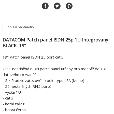
Popis a parametry
DATACOM Patch panel ISDN 25p.1U Integrovaný
BLACK, 19"
19" Patch panel ISDN 25 port cat.3
- 19" nestíněný ISDN patch panel určený pro montáž do 19"
datového rozvaděče.
- 5 x 5 pozic zářezového pole typu LSA (krone)
- 25 nestíněných RJ45 portů
- výška 1U
- cat.3
- horní zářez
- barva černá