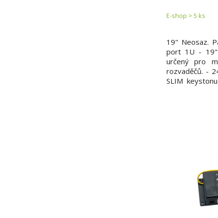
E-shop > 5 ks
19" Neosaz. 
port 1U - 19"
určený pro m
rozvaděčů. - 2
SLIM keystonu
rámečky - vyva
- barva černá