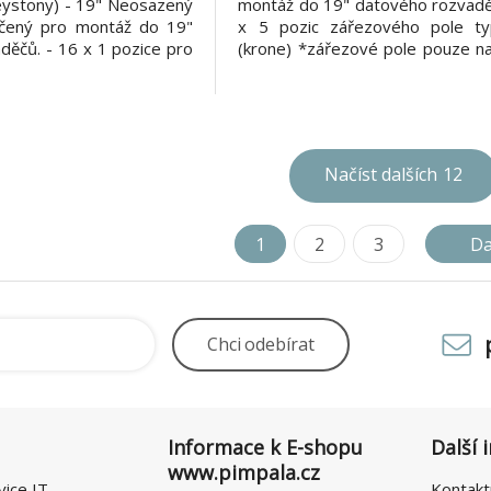
eystony) - 19" Neosazený
montáž do 19" datového rozvadě
rčený pro montáž do 19"
x 5 pozic zářezového pole t
děčů. - 16 x 1 pozice pro
(krone) *zářezové pole pouze na
tonu (rámečky jsou již
1-2-3-6 *50 nestíněných RJ4
ka 1U - barva černá
(8p6c) *cat.3 *výška 1U *ší
*hloubka 145 mm *horní zářez
černá Příbal: *stahovací p
Načíst dalších
12
1
2
3
Da
Chci
odebírat
Informace k E-shopu
Další 
www.pimpala.cz
vice IT
Kontakt