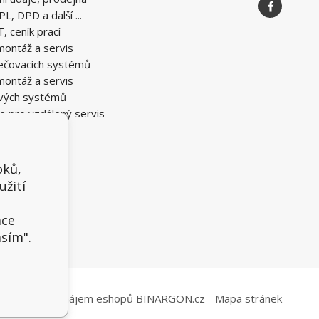
PL, DPD a další ...
T, ceník prací
montáž a servis
ečovacích systémů
montáž a servis
vých systémů
e pro vzdálený servis
oků,
užití
t
ace
asím".
Tvorba a pronájem eshopů
BINARGON.cz
-
Mapa stránek