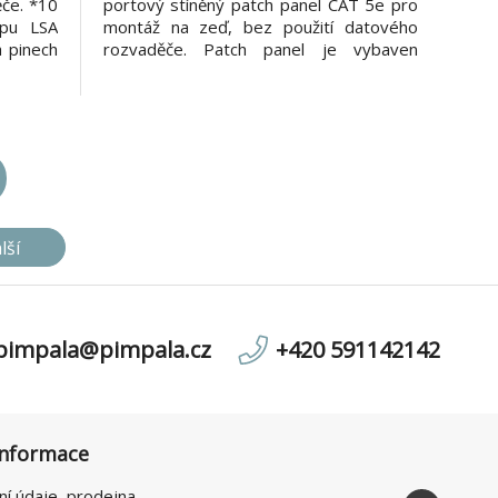
če. *10
portový stíněný patch panel CAT 5e pro
ypu LSA
montáž na zeď, bez použití datového
 pinech
rozvaděče. Patch panel je vybaven
5 portů
zářezovými svorkovnicemi typu LSA+. K
řka 19"
zapojení vodičů je nutné použít nástroj
 *barva
pro tento typ svorkovnice. SPECIFIKACE
• Hloubka: 110mm • Výška: 41,5
lší
pimpala@pimpala.cz
+420 591142142
informace
ní údaje, prodejna