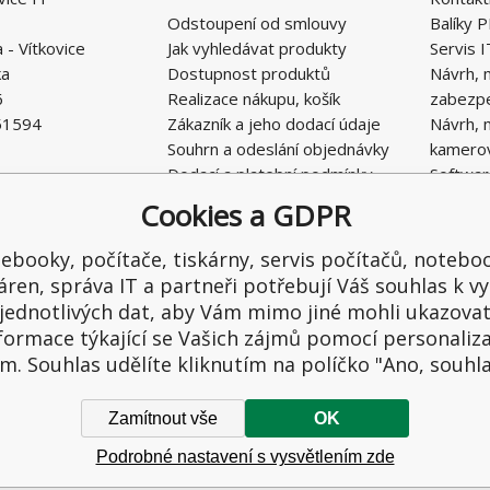
Odstoupení od smlouvy
Balíky P
- Vítkovice
Jak vyhledávat produkty
Servis I
ka
Dostupnost produktů
Návrh, 
6
Realizace nákupu, košík
zabezp
51594
Zákazník a jeho dodací údaje
Návrh, 
Souhrn a odeslání objednávky
kamero
Dodací a platební podmínky
Softwar
Obchodní podmínky E-SHOPU
Cookies a GDPR
Ochrana osobních údajů
Řešení nedostatků, reklamace
ebooky, počítače, tiskárny, servis počítačů, notebo
Kontaktní formulář
áren, správa IT a partneři potřebují Váš souhlas k vy
jednotlivých dat, aby Vám mimo jiné mohli ukazova
formace týkající se Vašich zájmů pomocí personaliz
m. Souhlas udělíte kliknutím na políčko "Ano, souhl
Zamítnout vše
OK
Podrobné nastavení s vysvětlením zde
hrazena.