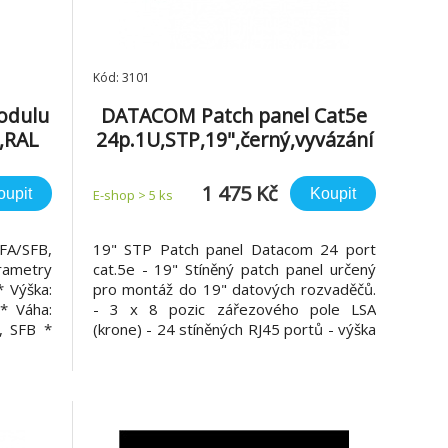
Kód: 3101
odulu
DATACOM Patch panel Cat5e
,RAL
24p.1U,STP,19",černý,vyvázání
1 475 Kč
oupit
Koupit
E-shop > 5 ks
FA/SFB,
19" STP Patch panel Datacom 24 port
ametry
cat.5e - 19" Stíněný patch panel určený
* Výška:
pro montáž do 19" datových rozvaděčů.
* Váha:
- 3 x 8 pozic zářezového pole LSA
, SFB *
(krone) - 24 stíněných RJ45 portů - výška
rva: RAL
1U - cat. 5e - horní zářez - barva černá