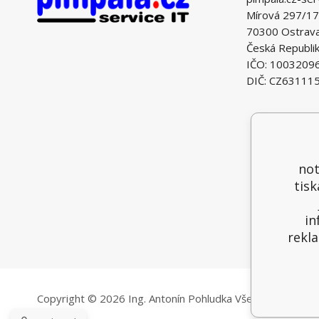
Mírová 297/17
70300 Ostrava 
Česká Republi
IČO: 1003209
DIČ: CZ63111
not
tisk
in
rekla
Copyright © 2026 Ing. Antonín Pohludka
Všechna práva vy