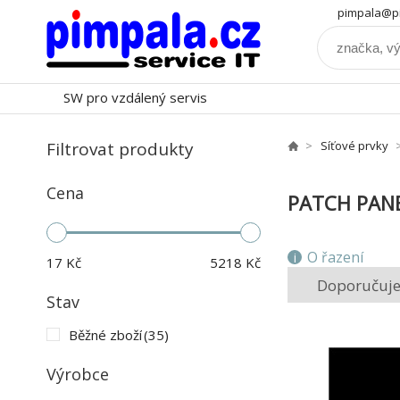
pimpala@pi
SW pro vzdálený servis
Filtrovat produkty
Síťové prvky
Cena
PATCH PAN
O řazení
17
Kč
5218
Kč
Doporučuj
Stav
Běžné zboží
(35)
Výrobce