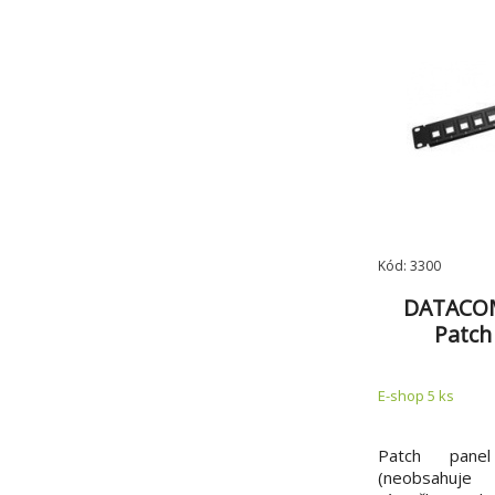
Kód: 3300
DATACOM
Patch
E-shop 5 ks
Patch pane
(neobsahuje