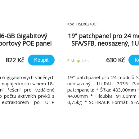
B
Kód: HSER0240GP
6-GB Gigabitový
19" patchpanel pro 24 m
-portový POE panel
SFA/SFB, neosazený, 1U
7035
822 Kč
630 Kč
Koupit
K
E-shop 4 ks
cí 6 gigabitových stíněných
19" patchpanel pro 24 modulů S
s napájecím rozsahem 18-
neosazený, 1U,RAL 7035 Par
lní řešení pro vzdálené
patchpanelu: * Šířka: 483,00mm 
o počtu aktivních prvků s
44,00mm * Hloubka: 91,00mm 
m extraktorem po UTP
0,75kg * SCHRACK Formát: SFA
er-current protection
Instalace: 19'' * Portů: 24 * Ba
rana) do hodnoty 650mA
7035
každém portu, vyvedený
ED indikace proudový