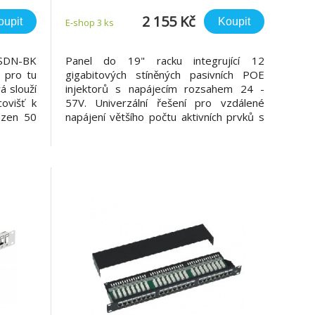
2 155 Kč
oupit
Koupit
E-shop 3 ks
ISDN-BK
Panel do 19" racku integrující 12
ý pro tu
gigabitových stíněných pasivních POE
á slouží
injektorů s napájecím rozsahem 24 -
covišť k
57V. Univerzální řešení pro vzdálené
azen 50
napájení většího počtu aktivních prvků s
 moduly
integrovaným extraktorem po UTP
Součástí
kabeláži. Over-current protection
, která
(proudová ochrana) do hodnoty 650mA
(+/-15%) na každém portu, zemnění
vyvedeno do c