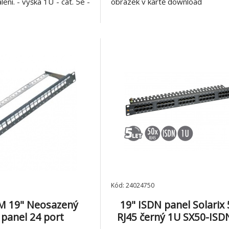
ení. - výška 1U - cat. 5e -
obrázek v kartě download
- barva šedá - kovové
něný, zemnící vodič délka
zové svorkovnice LSA+ -
a 160mm
Kód: 24024750
 19" Neosazený
19" ISDN panel Solarix 
 panel 24 port
RJ45 černý 1U SX50-ISD