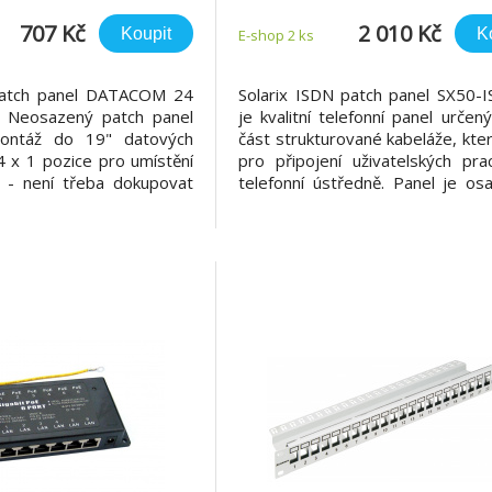
707 Kč
2 010 Kč
Koupit
K
E-shop 2 ks
Patch panel DATACOM 24
Solarix ISDN patch panel SX50-
 Neosazený patch panel
je kvalitní telefonní panel určen
ontáž do 19" datových
část strukturované kabeláže, kter
4 x 1 pozice pro umístění
pro připojení uživatelských pra
 - není třeba dokupovat
telefonní ústředně. Panel je os
zovací hřeben - výška 1U
porty typu RJ45 a zakončovacími
s duální svorkovnicí 110/Krone. 
panelu je vyvazovací lišta
umožňuje přehledné uspořá