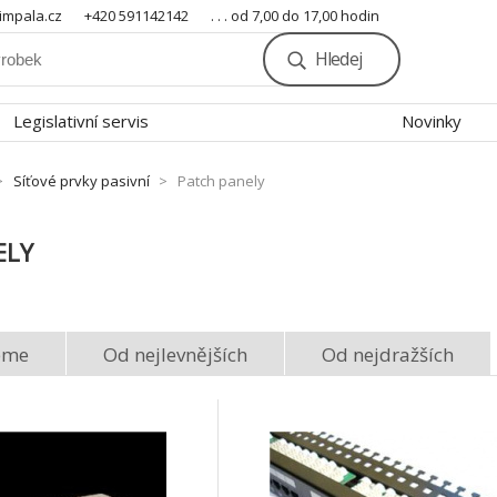
mpala.cz
+420 591142142
. . . od 7,00 do 17,00 hodin
Hledej
Legislativní servis
Novinky
Síťové prvky pasivní
Patch panely
ELY
eme
Od nejlevnějších
Od nejdražších