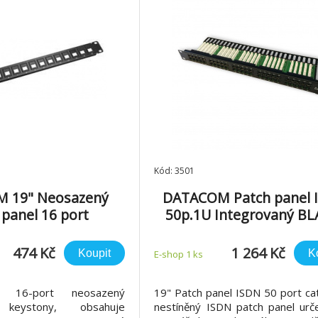
Kód: 3501
 19" Neosazený
DATACOM Patch panel 
 panel 16 port
50p.1U Integrovaný BL
19"
474 Kč
1 264 Kč
Koupit
K
E-shop 1 ks
l 16-port neosazený
19" Patch panel ISDN 50 port ca
 keystony, obsahuje
nestíněný ISDN patch panel urč