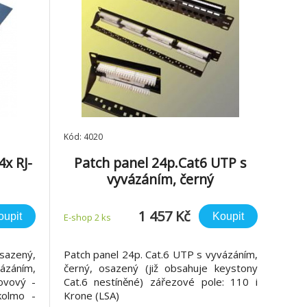
Kód: 4020
x RJ-
Patch panel 24p.Cat6 UTP s
vyvázáním, černý
ez
1 457 Kč
oupit
Koupit
E-shop 2 ks
sazený,
Patch panel 24p. Cat.6 UTP s vyvázáním,
ázáním,
černý, osazený (již obsahuje keystony
ovový -
Cat.6 nestíněné) zářezové pole: 110 i
kolmo -
Krone (LSA)