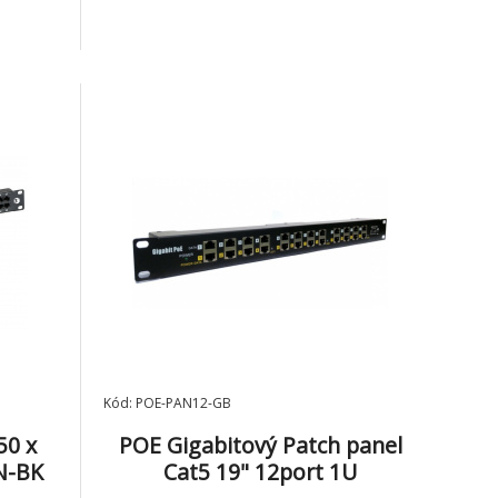
Kód: POE-PAN12-GB
50 x
POE Gigabitový Patch panel
N-BK
Cat5 19" 12port 1U