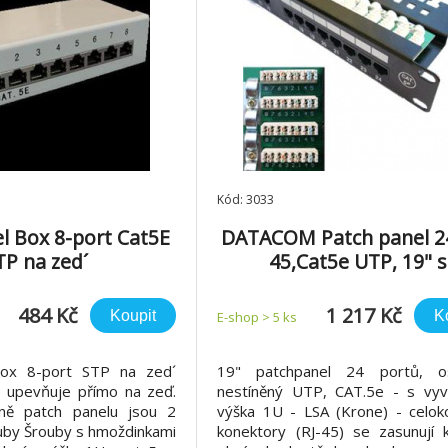
Kód: 3033
l Box 8-port Cat5E
DATACOM Patch panel 24
TP na zed´
45,Cat5e UTP, 19" s
vyvázáním, horní zář
484 Kč
1 217 Kč
Koupit
K
E-shop > 5 ks
Box 8-port STP na zed´
19" patchpanel 24 portů, o
e upevňuje přímo na zeď.
nestíněný UTP, CAT.5e - s vyv
ně patch panelu jsou 2
výška 1U - LSA (Krone) - celok
uby Šrouby s hmoždinkami
konektory (RJ-45) se zasunují 