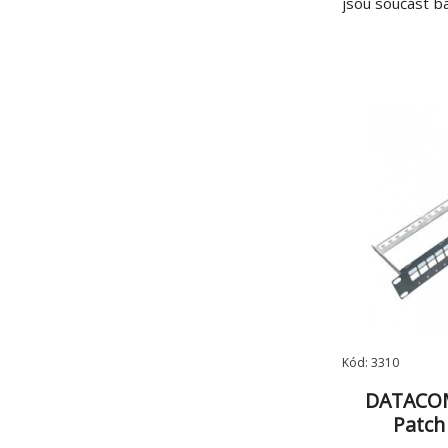
jsou součást bal
horní zářez 
provedení - stí
200 mm - záře
rozměry: šířk
Kód: 3310
DATACOM
Patch