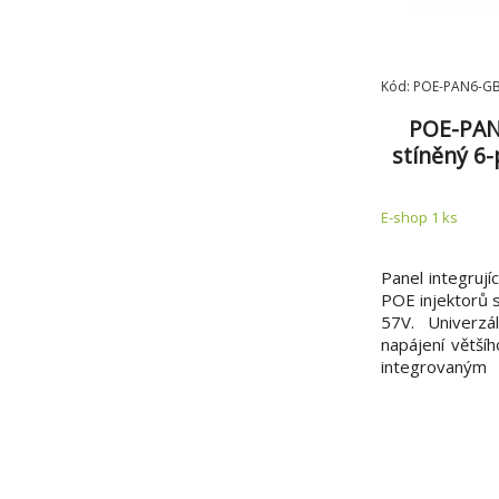
Kód: POE-PAN6-G
POE-PAN
stíněný 6
E-shop 1 ks
Panel integrují
POE injektorů 
57V. Univerzá
napájení většíh
integrovaný
kabeláži. Ov
(proudová och
(+/-15%) na 
zemnící člen. L