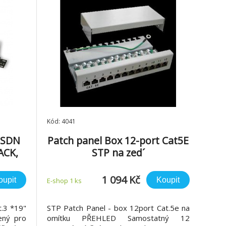
Kód: 4041
ISDN
Patch panel Box 12-port Cat5E
ACK,
STP na zed´
1 094 Kč
oupit
Koupit
E-shop 1 ks
t.3 *19"
STP Patch Panel - box 12port Cat.5e na
ený pro
omítku PŘEHLED Samostatný 12