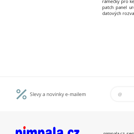
rámečky pro k
patch panel u
datových rozva
umístění keys
součástí) - výš
Slevy a novinky e-mailem
pimpala.cz-ser