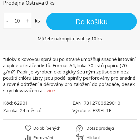
Prodejna Ostrava
0
ks
Do košíku
-
+
ks
Můžete nakoupit násobky 10 ks.
"Bloky s kovovou spirálou po straně umožňují snadné listování
a úplné přetáčení listů. Formát A4, linka 70 listů papíru (70
g/m?) Papír je vyroben ekologicky šetrným způsobem bez
použití chlóru Listy jsou podél spirály perforovány pro snadné
a rovné odtržení a děrovány pro založení do pořadače, desek
s rychlovazačem a...
více
Kód:
62901
EAN:
7312700629010
Záruka:
24 měsíců
Výrobce:
ESSELTE
Do oblíbených
Dotaz prodejci
Porovnání
Hlídání