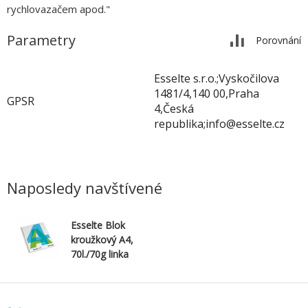
rychlovazačem apod."
Parametry
Porovnání
Esselte s.r.o.;Vyskočilova
1481/4,140 00,Praha
GPSR
4,Česká
republika;info@esselte.cz
Naposledy navštívené
Esselte Blok
kroužkový A4,
70l./70g linka