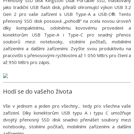
Přenosný SSD disk Kingston Dual Portable SSD, maskovaný
jako tradiční USB flash disk, přináší ohromující výkon USB 3.2
Gen 2 pro vaše zařízení s USB Type-A a USB-C®. Tento
přenosný SSD disk posouvá „pohodlí“ na zcela novou úroveň
díky kompaktnímu, odolnému kovovému provedení a
konektorům USB Type-A i Type-C pro snadný přenos
souborů mezi notebooky, stolními počítači, mobilními
zařízeními a dalšími zařízeními. Zvyšte svou produktivitu na
pracovišti s přenosovými rychlostmi až 1 050 MB/s pro čtení a
až 950 MB/s pro zápis.
Hodí se do vašeho života
Vše v jednom a jeden pro všechny... tedy pro všechna vaše
zařízení. Díky konektorům USB typu A i typu C umožňuje
dvojitý přenosný SSD disk snadno přenášet soubory mezi
notebooky, stolními počítači, mobilními zařízeními a dalšími
zařízeními.