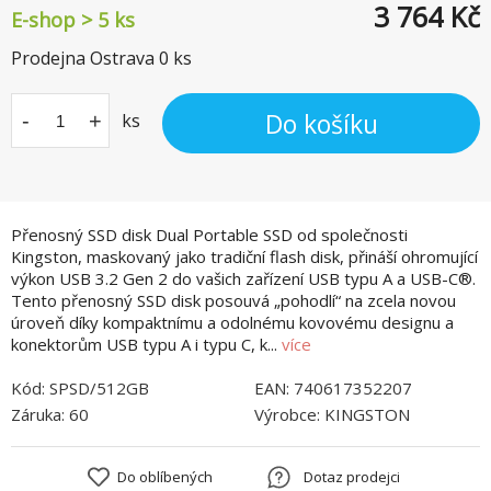
3 764
Kč
E-shop > 5 ks
Prodejna Ostrava
0
ks
Do košíku
-
+
ks
Přenosný SSD disk Dual Portable SSD od společnosti
Kingston, maskovaný jako tradiční flash disk, přináší ohromující
výkon USB 3.2 Gen 2 do vašich zařízení USB typu A a USB-C®.
Tento přenosný SSD disk posouvá „pohodlí“ na zcela novou
úroveň díky kompaktnímu a odolnému kovovému designu a
konektorům USB typu A i typu C, k...
více
Kód:
SPSD/512GB
EAN:
740617352207
Záruka:
60
Výrobce:
KINGSTON
Do oblíbených
Dotaz prodejci