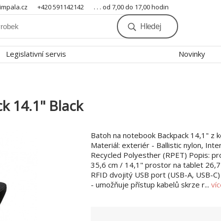
mpala.cz
+420 591142142
. . . od 7,00 do 17,00 hodin
Hledej
Legislativní servis
Novinky
 14.1" Black
Batoh na notebook Backpack 14,1" z 
Materiál: exteriér - Ballistic nylon, Int
Recycled Polyesther (RPET) Popis: pr
35,6 cm / 14,1" prostor na tablet 26,7
RFID dvojitý USB port (USB-A, USB-C
- umožňuje přístup kabelů skrze r...
ví