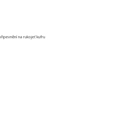
řipevnění na rukojeť kufru