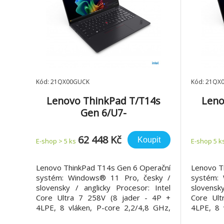
Kód: 21QX00GUCK
Kód: 21QX
Lenovo ThinkPad T/T14s
Leno
Gen 6/U7-
258V/14"/WUXGA/32GB/1TB/
228V/
Arc 140V/W11P/Black/3R On-
B/Arc
62 448 Kč
Koupit
E-shop > 5 ks
E-shop 5 k
Site
Lenovo ThinkPad T14s Gen 6 Operační
Lenovo T
systém: Windows® 11 Pro, česky /
systém:
slovensky / anglicky Procesor: Intel
slovensk
Core Ultra 7 258V (8 jader - 4P +
Core Ult
4LPE, 8 vláken, P-core 2,2/4,8 GHz,
4LPE, 8 
LPE-core 2,2/3,7 GHz, 12 MB cache)
LPE-core