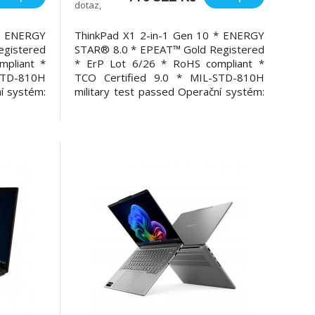
dotaz,
NBD
upřesníme
 * ENERGY
ThinkPad X1 2-in-1 Gen 10 * ENERGY
egistered
STAR® 8.0 * EPEAT™ Gold Registered
pliant *
* ErP Lot 6/26 * RoHS compliant *
STD-810H
TCO Certified 9.0 * MIL-STD-810H
í systém:
military test passed Operační systém:
: Intel®
Windows® 11 Pro Procesor: Intel®
+ 4LPE) /
Core™ Ultra 7 258V, 8C (4P + 4LPE) /
Hz, 12MB
8T, Max Turbo up to 4.8GHz, 12MB
LPDDR5x-
Paměť: 32GB Soldered LPDDR5x-
8533, MoP