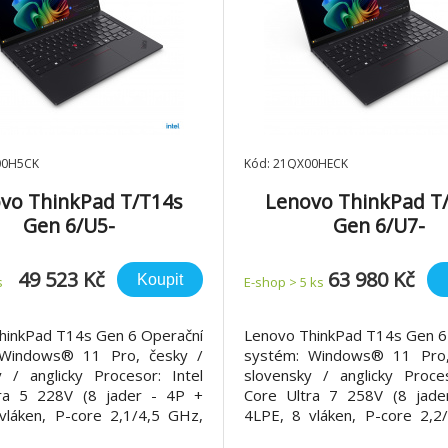
00H5CK
Kód: 21QX00HECK
vo ThinkPad T/T14s
Lenovo ThinkPad T
Gen 6/U5-
Gen 6/U7-
14"/WUXGA/32GB/512G
258V/14"/WUXGA/T/3
 130V/W11P/Black/3R
B/Arc 140V/W11P/Bl
49 523 Kč
63 980 Kč
Koupit
s
E-shop > 5 ks
On-Site
On-Site
hinkPad T14s Gen 6 Operační
Lenovo ThinkPad T14s Gen 6
 Windows® 11 Pro, česky /
systém: Windows® 11 Pro,
y / anglicky Procesor: Intel
slovensky / anglicky Proces
ra 5 228V (8 jader - 4P +
Core Ultra 7 258V (8 jade
vláken, P-core 2,1/4,5 GHz,
4LPE, 8 vláken, P-core 2,2
 2,1/3,5 GHz, 8 MB cache)
LPE-core 2,2/3,7 GHz, 12 