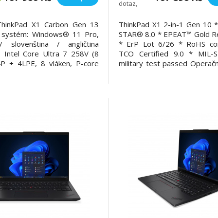
dotaz,
NBD
upřesníme
ThinkPad X1 Carbon Gen 13
ThinkPad X1 2-in-1 Gen 10
 systém: Windows® 11 Pro,
STAR® 8.0 * EPEAT™ Gold R
/ slovenština / angličtina
* ErP Lot 6/26 * RoHS com
: Intel Core Ultra 7 258V (8
TCO Certified 9.0 * MIL-
4P + 4LPE, 8 vláken, P-core
military test passed Operačn
GHz, LPE-core 2,2/3,7 GHz,
Windows® 11 Pro Procesor
 cache) Paměť: 32GB
Core™ Ultra 7 258V, 8C (4P 
vaná LPDDR5x-8533, MoP
8T, Max Turbo up to 4.8G
očet slotů (celkem/volných):
Paměť: 32GB Soldered 
imální velikost: 32G
8533, MoP