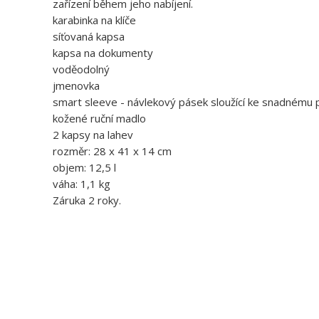
zařízení během jeho nabíjení.
karabinka na klíče
síťovaná kapsa
kapsa na dokumenty
voděodolný
jmenovka
smart sleeve - návlekový pásek sloužící ke snadnému p
kožené ruční madlo
2 kapsy na lahev
rozměr: 28 x 41 x 14 cm
objem: 12,5 l
váha: 1,1 kg
Záruka 2 roky.