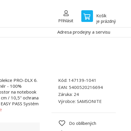
Košík
Přihlásit
je prázdný
Adresa prodejny a servisu
kolekce PRO-DLX 6.
Kód:
147139-1041
eriér - 100%
EAN:
5400520216694
ostor na notebook
Záruka:
24
 cm / 10,5" ochrana
Výrobce:
SAMSONITE
) EASY PASS Systém
ce
Do oblíbených