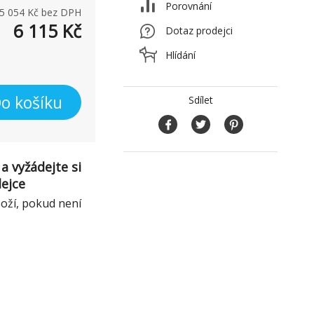
Porovnání
5 054
Kč bez DPH
6 115
Kč
Dotaz prodejci
Hlídání
o košíku
Sdílet
a vyžádejte si
dejce
boží, pokud není