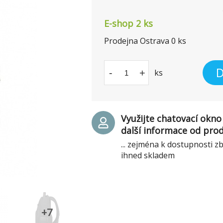
E-shop 2 ks
Prodejna Ostrava
0
ks
D
-
+
ks
Využijte chatovací okno 
další informace od pro
... zejména k dostupnosti z
ihned skladem