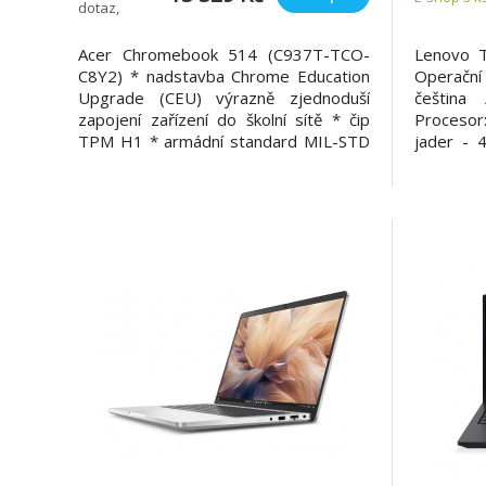
dotaz,
EDU/Black/2R
upřesníme
Acer Chromebook 514 (C937T-TCO-
Lenovo 
C8Y2) * nadstavba Chrome Education
Operační
Upgrade (CEU) výrazně zjednoduší
čeština 
zapojení zařízení do školní sítě * čip
Procesor
TPM H1 * armádní standard MIL-STD
jader - 
810H * certrifikace TCO * voděodolná
2,2/4,8 
klávesnice až 330ml * zesílené
12 MB
šasi/panty/porty * ukotvené klávesy
integro
Operační systém: Google Chrome s
Memory P
Chrome Education Up
(0/0) Max