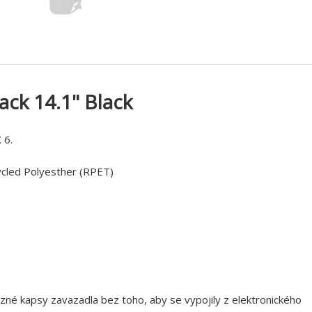
ck 14.1" Black
 6.
ecycled Polyesther (RPET)
né kapsy zavazadla bez toho, aby se vypojily z elektronického