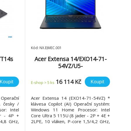
Kód: NX.EJMEC.001
/T14s
Acer Extensa 14/EXO14-71-
54VZ/U5-
2GB/1T
115U/14"/WUXGA/16GB/512G
ack/3R
B/Iris Xe/W11H/Black/2R
16 114 Kč
Koupit
Koupit
E-shop > 5 ks
 Operační
Acer Extensa 14 (EXO14-71-54VZ) *
 česky /
klávesa Copilot (AI) Operační systém:
or: Intel
Windows 11 Home Procesor: Intel
r - 4P +
Core Ultra 5 115U (8 jader - 2P + 4E +
/4,8 GHz,
2LPE, 10 vláken, P-core 1,5/4,2 GHz,
MB cache)
E-core 1,0/3,5 GHz, LPE-core 0,7/2,1