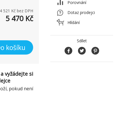
Porovnání
4 521
Kč bez DPH
Dotaz prodejci
5 470
Kč
Hlídání
Sdílet
o košíku
a vyžádejte si
dejce
boží, pokud není