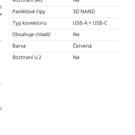
Rozhraní SAS
Ne
e
Paměťové čipy
3D NAND
i
Typ konektoru
USB-A + USB-C
Obsahuje chladič
Ne
Barva
Červená
Rozhraní U.2
Ne
o