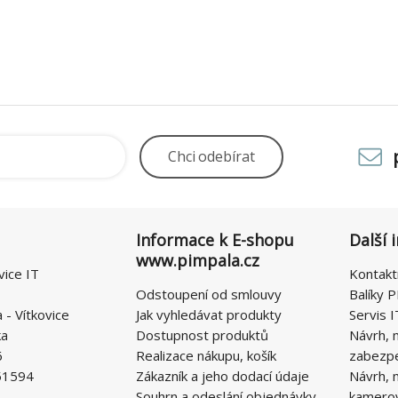
Chci
odebírat
Informace k E-shopu
Další 
www.pimpala.cz
vice IT
Kontakt
Odstoupení od smlouvy
Balíky P
- Vítkovice
Jak vyhledávat produkty
Servis I
ka
Dostupnost produktů
Návrh, 
6
Realizace nákupu, košík
zabezp
51594
Zákazník a jeho dodací údaje
Návrh, 
Souhrn a odeslání objednávky
kamero