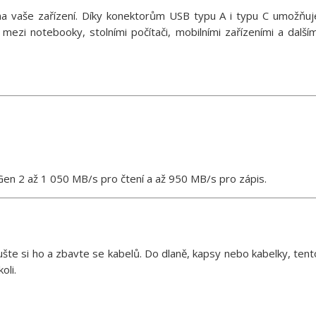
na vaše zařízení. Díky konektorům USB typu A i typu C umožňuj
ezi notebooky, stolními počítači, mobilními zařízeními a dalším
 Gen 2 až 1 050 MB/s pro čtení a až 950 MB/s pro zápis.
ušte si ho a zbavte se kabelů. Do dlaně, kapsy nebo kabelky, tent
oli.