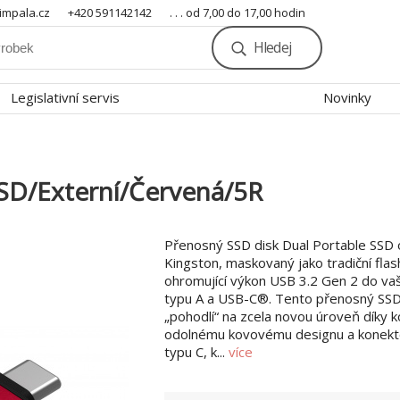
mpala.cz
+420 591142142
. . . od 7,00 do 17,00 hodin
Hledej
Legislativní servis
Novinky
SD/Externí/Červená/5R
Přenosný SSD disk Dual Portable SSD 
Kingston, maskovaný jako tradiční flash
ohromující výkon USB 3.2 Gen 2 do vaš
typu A a USB-C®. Tento přenosný SSD
„pohodlí“ na zcela novou úroveň díky
odolnému kovovému designu a konekt
typu C, k...
více