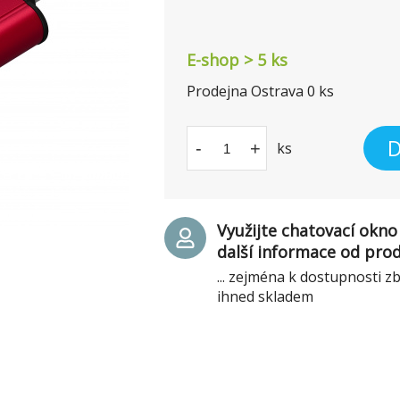
E-shop > 5 ks
Prodejna Ostrava
0
ks
D
-
+
ks
Využijte chatovací okno 
další informace od pro
... zejména k dostupnosti z
ihned skladem