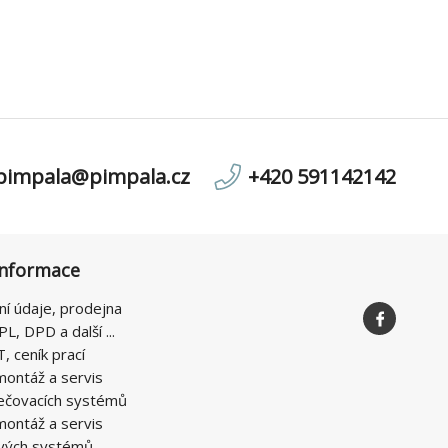
pimpala@pimpala.cz
+420 591142142
informace
ní údaje, prodejna
PL, DPD a další ...
T, ceník prací
montáž a servis
ečovacích systémů
montáž a servis
vých systémů