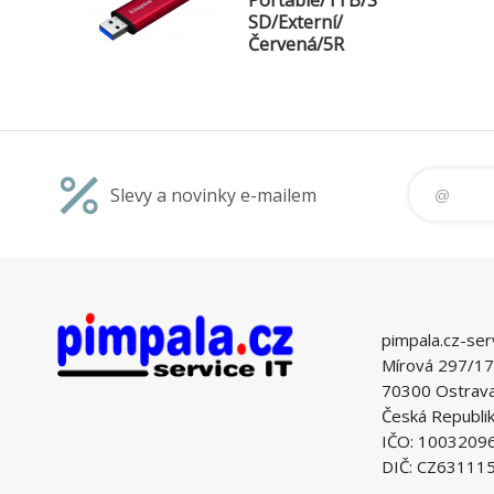
Portable/1TB/S
SD/Externí/
Červená/5R
Slevy a novinky e-mailem
pimpala.cz-ser
Mírová 297/17
70300 Ostrava 
Česká Republi
IČO: 1003209
DIČ: CZ63111