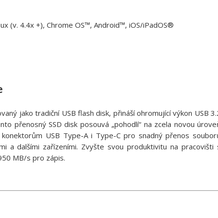
ux (v. 4.4x +), Chrome OS™, Android™, iOS/iPadOS®
e
ný jako tradiční USB flash disk, přináší ohromující výkon USB 3.
nto přenosný SSD disk posouvá „pohodlí“ na zcela novou úrove
a konektorům USB Type-A i Type-C pro snadný přenos soubor
mi a dalšími zařízeními. Zvyšte svou produktivitu na pracovišti 
950 MB/s pro zápis.