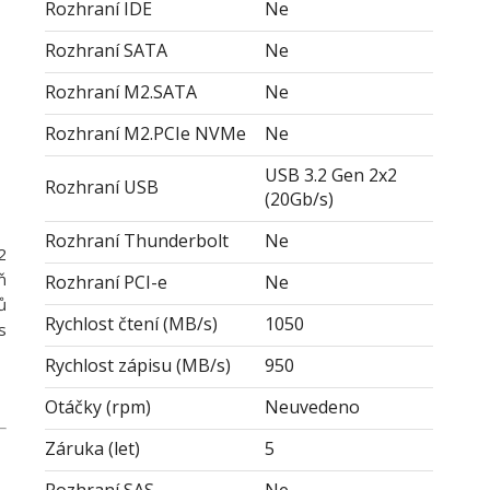
Rozhraní IDE
Ne
Rozhraní SATA
Ne
Rozhraní M2.SATA
Ne
Rozhraní M2.PCIe NVMe
Ne
USB 3.2 Gen 2x2
Rozhraní USB
(20Gb/s)
Rozhraní Thunderbolt
Ne
2
ň
Rozhraní PCI-e
Ne
ů
Rychlost čtení (MB/s)
1050
s
Rychlost zápisu (MB/s)
950
Otáčky (rpm)
Neuvedeno
Záruka (let)
5