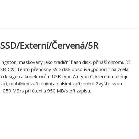
/SSD/Externí/Červená/5R
gston, maskovaný jako tradiční flash disk, přináší ohromující
USB-C®. Tento přenosný SSD disk posouvá „pohodlí“ na zcela
designu a konektorům USB typu A i typu C, které umožňují
i, mobilními zařízeními a dalšími zařízeními. Zvyšte svou
 050 MB/s při čtení a 950 MB/s při zápisu.