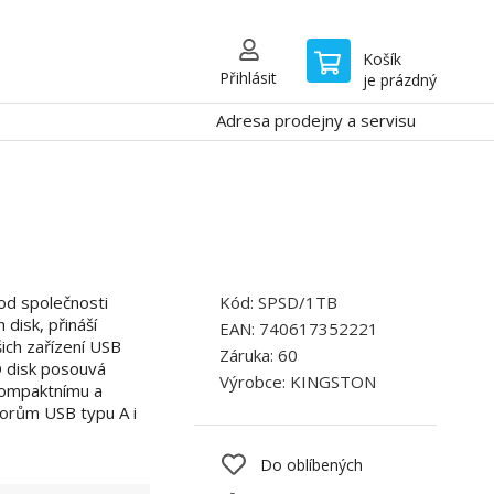
Košík
Přihlásit
je prázdný
Adresa prodejny a servisu
od společnosti
Kód:
SPSD/1TB
 disk, přináší
EAN:
740617352221
ich zařízení USB
Záruka:
60
 disk posouvá
Výrobce:
KINGSTON
 kompaktnímu a
orům USB typu A i
Do oblíbených