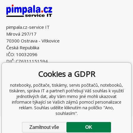
pimpala.cz-service IT
Mírová 297/17
70300 Ostrava - Vítkovice
Česká Republika
IČO: 10032096
DIČ: CZ6311151594
Cookies a GDPR
notebooky, počítače, tiskárny, servis počítačů, notebooků,
tiskáren, správa IT a partneři potřebují Váš souhlas k využití
jednotlivých dat, aby Vám mimo jiné mohli ukazovat
informace týkající se Vašich zájmů pomocí personalizace
reklam. Souhlas udělíte kliknutím na políčko "Ano,
souhlasím".
Copyright © 2026 Ing. Antonín Pohludka
Zamítnout vše
OK