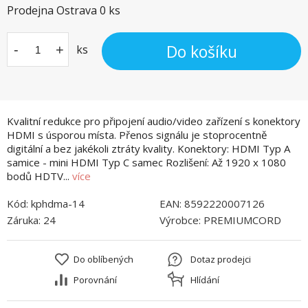
Prodejna Ostrava
0
ks
Do košíku
-
+
ks
Kvalitní redukce pro připojení audio/video zařízení s konektory
HDMI s úsporou místa. Přenos signálu je stoprocentně
digitální a bez jakékoli ztráty kvality. Konektory: HDMI Typ A
samice - mini HDMI Typ C samec Rozlišení: Až 1920 x 1080
bodů HDTV...
více
Kód:
kphdma-14
EAN:
8592220007126
Záruka:
24
Výrobce:
PREMIUMCORD
Do oblíbených
Dotaz prodejci
Porovnání
Hlídání