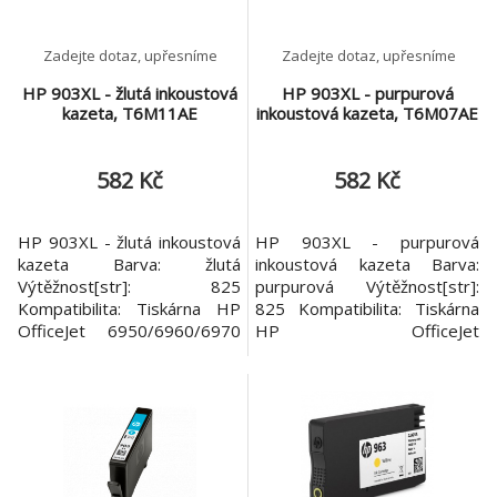
dlouhodobému tisku. Aktuální
vý
Zadejte dotaz, upřesníme
Zadejte dotaz, upřesníme
HP 903XL - žlutá inkoustová
HP 903XL - purpurová
kazeta, T6M11AE
inkoustová kazeta, T6M07AE
582 Kč
582 Kč
HP 903XL - žlutá inkoustová
HP 903XL - purpurová
kazeta Barva: žlutá
inkoustová kazeta Barva:
Výtěžnost[str]: 825
purpurová Výtěžnost[str]:
Kompatibilita: Tiskárna HP
825 Kompatibilita: Tiskárna
OfficeJet 6950/6960/6970
HP OfficeJet
All-in-One
6950/6960/6970 All-in-One