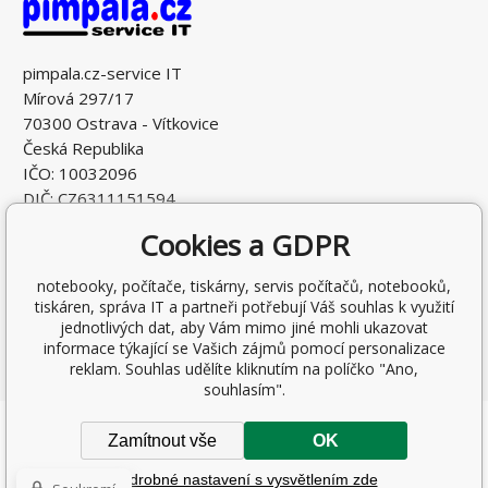
pimpala.cz-service IT
Mírová 297/17
70300 Ostrava - Vítkovice
Česká Republika
IČO: 10032096
DIČ: CZ6311151594
Cookies a GDPR
notebooky, počítače, tiskárny, servis počítačů, notebooků,
tiskáren, správa IT a partneři potřebují Váš souhlas k využití
jednotlivých dat, aby Vám mimo jiné mohli ukazovat
informace týkající se Vašich zájmů pomocí personalizace
reklam. Souhlas udělíte kliknutím na políčko "Ano,
souhlasím".
Copyright © 2026 Ing. Antonín Pohludka
Zamítnout vše
OK
Všechna práva vyhrazena.
Podrobné nastavení s vysvětlením zde