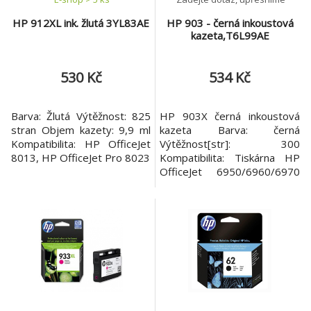
HP 912XL ink. žlutá 3YL83AE
HP 903 - černá inkoustová
kazeta,T6L99AE
530 Kč
534 Kč
Barva: Žlutá Výtěžnost: 825
HP 903X černá inkoustová
stran Objem kazety: 9,9 ml
kazeta Barva: černá
Kompatibilita: HP OfficeJet
Výtěžnost[str]: 300
8013, HP OfficeJet Pro 8023
Kompatibilita: Tiskárna HP
OfficeJet 6950/6960/6970
All-in-One