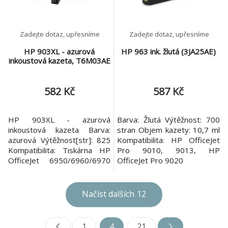
Zadejte dotaz, upřesníme
Zadejte dotaz, upřesníme
HP 903XL - azurová
HP 963 ink. žlutá (3JA25AE)
inkoustová kazeta, T6M03AE
582 Kč
587 Kč
HP 903XL - azurová
Barva: Žlutá Výtěžnost: 700
inkoustová kazeta Barva:
stran Objem kazety: 10,7 ml
azurová Výtěžnost[str]: 825
Kompatibilita: HP OfficeJet
Kompatibilita: Tiskárna HP
Pro 9010, 9013, HP
OfficeJet 6950/6960/6970
OfficeJet Pro 9020
All-in-One
Načíst dalších
12
1
4
21