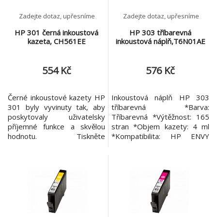
Zadejte dotaz, upřesníme
Zadejte dotaz, upřesníme
HP 301 černá inkoustová
HP 303 tříbarevná
kazeta, CH561EE
inkoustová náplň,T6N01AE
554 Kč
576 Kč
Černé inkoustové kazety HP
Inkoustová náplň HP 303
301 byly vyvinuty tak, aby
tříbarevná *Barva:
poskytovaly uživatelsky
Tříbarevná *Výtěžnost: 165
příjemné funkce a skvělou
stran *Objem kazety: 4 ml
hodnotu. Tiskněte
*Kompatibilita: HP ENVY
dokumenty s černým textem
Inspire 7220e, HP ENVY
v laserové kvalitě a s
Inspire 7221e, HP ENVY
obrázky, které odolají
Inspire 7920e, HP ENVY
blednutí. Výtěžnost
Inspire 7921e
(černobíle): 190 stran (
Průměr odpovídá normě
ISO/IEC 24711 nebo
metodice testování HP a