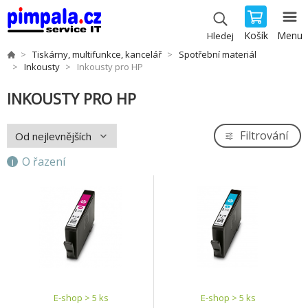
Košík
Menu
Hledej
Tiskárny, multifunkce, kancelář
Spotřební materiál
Inkousty
Inkousty pro HP
INKOUSTY PRO HP
Filtrování
O řazení
E-shop > 5 ks
E-shop > 5 ks