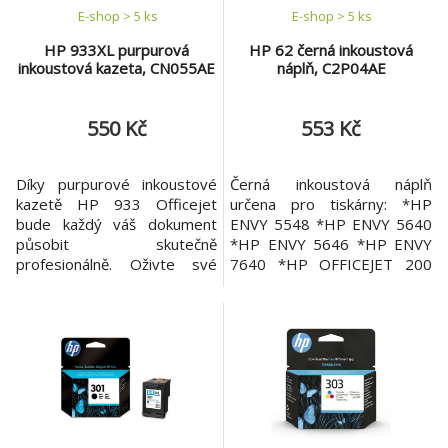
E-shop > 5 ks
E-shop > 5 ks
HP 933XL purpurová
HP 62 černá inkoustová
inkoustová kazeta, CN055AE
náplň, C2P04AE
550 Kč
553 Kč
Díky purpurové inkoustové
Černá inkoustová náplň
kazetě HP 933 Officejet
určena pro tiskárny: *HP
bude každý váš dokument
ENVY 5548 *HP ENVY 5640
působit skutečně
*HP ENVY 5646 *HP ENVY
profesionálně. Oživte své
7640 *HP OFFICEJET 200
dokumenty a marketingové
*HP OFFICEJET 5740 E-ALL-
materiály jasnými barvami,
IN-ONE *HP OFFICEJET
dosáhnete nižších nákladů na
5742 E-ALL-IN-ONE
stranu a kazety můžete
snadno recyklovat.
Hardwarová kompatibilita -
Řada HP Officejet
6600/6700 e-All-in-One, HP
Officejet 6100 ePrinter