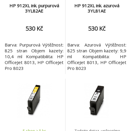
HP 912XL ink. purpurová
HP 912XL ink. azurová
3YL82AE
3YL81AE
530 Kč
530 Kč
Barva: Purpurová Výtěžnost:
Barva: Azurová Výtěžnost:
825 stran Objem kazety:
825 stran Objem kazety: 9,9
10,4 ml Kompatibilita: HP
ml Kompatibilita: HP
OfficeJet 8013, HP OfficeJet
OfficeJet 8013, HP OfficeJet
Pro 8023
Pro 8023
E-shop > 5 ks
Zadejte dotaz, upřesníme