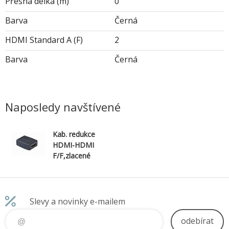
Přesná délka (m)
0
Barva
Černá
HDMI Standard A (F)
2
Barva
Černá
Naposledy navštívené
Kab. redukce
HDMI-HDMI
F/F,zlacené
kontakty,
černá
Slevy a novinky e-mailem
odebírat