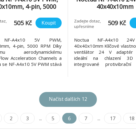
0x10mm, 4-pin, 5000
40x40x10mm
RPM
taz,
Zadejte dotaz,
505 Kč
509 Kč
Koupit
upřesníme
a NF-A4x10 5V PWM,
Noctua NF-A4x10 24
0mm, 4-pin, 5000 RPM Díky
40x40x10mm Klíčové vlastn
ilému aerodynamickému
ventilátor 24 V adaptér 
Flow Acceleration Channels a
ideální na chlazení 3D 
 se NF-A4x10 5V PWM stává
integrované protivibrační
m ultratichým ventilotárem o
Revoluční kompaktní řešení
ti 40x10 mm. Technologie
chlazení! Tento 40mm ven
 Commutation Drive a
navržený s důrazem na
í ložiska SSO2 garantují tichý
efektivní provoz, je d
ouhotrvající stabilitu. Size
společníkem pro chlazení 3D t
Načíst dalších
12
napájení
2
3
...
5
6
7
...
17
18