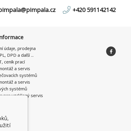
pimpala@pimpala.cz
+420 591142142
informace
ní údaje, prodejna
PL, DPD a další ...
T, ceník prací
montáž a servis
ečovacích systémů
montáž a servis
vých systémů
e pro vzdálený servis
oků,
užití