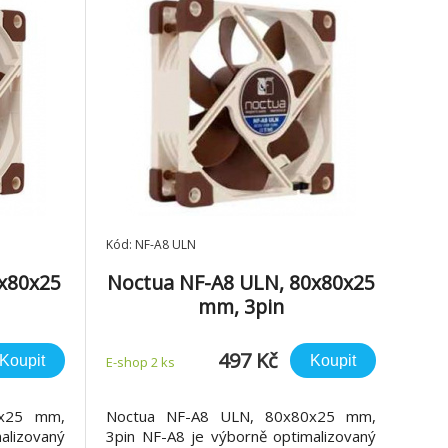
Kód: NF-A8 ULN
0x80x25
Noctua NF-A8 ULN, 80x80x25
mm, 3pin
497 Kč
Koupit
Koupit
E-shop 2 ks
0x25 mm,
Noctua NF-A8 ULN, 80x80x25 mm,
alizovaný
3pin NF-A8 je výborně optimalizovaný