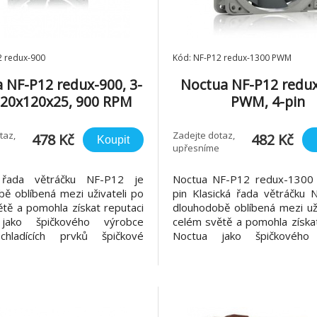
2 redux-900
Kód: NF-P12 redux-1300 PWM
 NF-P12 redux-900, 3-
Noctua NF-P12 redu
120x120x25, 900 RPM
PWM, 4-pin
taz,
Zadejte dotaz,
478 Kč
482 Kč
Koupit
upřesníme
á řada větráčku NF-P12 je
Noctua NF-P12 redux-1300
ě oblíbená mezi uživateli po
pin Klasická řada větráčku 
tě a pomohla získat reputaci
dlouhodobě oblíbená mezi uži
jako špičkového výrobce
celém světě a pomohla získat
chladících prvků špičkové
Noctua jako špičkového
 Tato řada byla speciálně
tichých chladících prvků 
pro tlakové náročné aplikace,
kvality. Tato řada byla s
CPU nebo chladiče, ale teď
navržena pro tlakové náročné
vydává znovu novou řadu
jako je CPU nebo chladiče
dux je model v zje
Noctua vydává znovu n