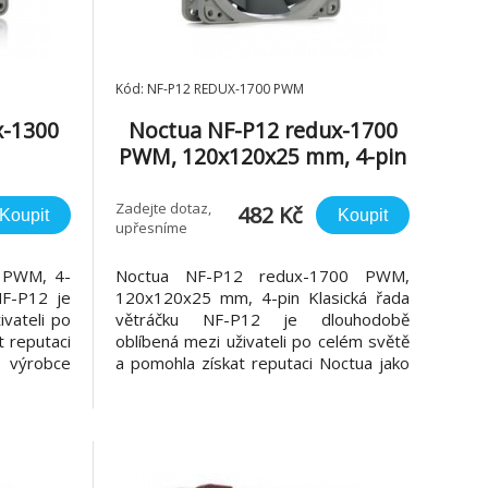
Kód: NF-P12 REDUX-1700 PWM
x-1300
Noctua NF-P12 redux-1700
PWM, 120x120x25 mm, 4-pin
Zadejte dotaz,
482 Kč
Koupit
Koupit
upřesníme
 PWM, 4-
Noctua NF-P12 redux-1700 PWM,
NF-P12 je
120x120x25 mm, 4-pin Klasická řada
vateli po
větráčku NF-P12 je dlouhodobě
 reputaci
oblíbená mezi uživateli po celém světě
 výrobce
a pomohla získat reputaci Noctua jako
špičkové
špičkového výrobce tichých chladících
peciálně
prvků špičkové kvality. Tato řada byla
 aplikace,
speciálně navržena pro tlakové náročné
, ale teď
aplikace, jako je CPU nebo chladiče, ale
teď Noctua