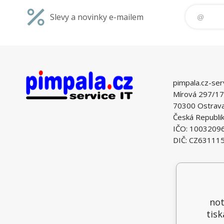
Slevy a novinky e-mailem
pimpala.cz-ser
Mírová 297/17
70300 Ostrava 
Česká Republi
IČO: 1003209
DIČ: CZ63111
not
tisk