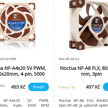
4x20-5V-PWM
Kód: NF-A8 FLX
a NF-A4x20 5V PWM,
Noctua NF-A8 FLX, 8
0x20mm, 4-pin, 5000
mm, 3pin
RPM
taz,
493 Kč
497 Kč
Koupit
E-shop 1 ks
a NF-A4x20 5V PWM,
Noctua NF-A8 FLX, 80x8
20mm, 4-pin, 5000 RPM
3pin NF-A8 je výborně optim