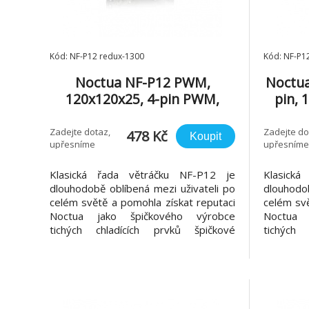
Kód: NF-P12 redux-1300
Kód: NF-P1
Noctua NF-P12 PWM,
Noctua
120x120x25, 4-pin PWM,
pin, 
1300 RPM
Zadejte dotaz,
Zadejte do
478 Kč
Koupit
upřesníme
upřesníme
Klasická řada větráčku NF-P12 je
Klasick
dlouhodobě oblíbená mezi uživateli po
dlouhodob
celém světě a pomohla získat reputaci
celém svě
Noctua jako špičkového výrobce
Noctua 
tichých chladících prvků špičkové
tichých 
kvality. Tato řada byla speciálně
kvality.
navržena pro tlakové náročné aplikace,
navržena 
jako je CPU nebo chladiče, ale teď
jako je 
Noctua vydává znovu novou řadu
Noctua 
Redux. Redux je model v zje
Redux. Re