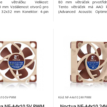
kace větráčku: Velikost:
80 mm větráček prvotřídní
 mm Vzdálenost otvorů pro
Tento větráček má AAO ko
: 32x32 mm Konektor: 4-pin
(Advanced Acoustic Optimi
 SSO2 Tvar lopatek: A-Series
také propracovaný aerod
ow Acceleration Channels
design. NF-A8 je vyl
ogie rámu: AAO (Advanced
proslulého tichého větráč
c Optimisation) Maximální
který je i nositelem ocenění.
 otáček (+/- 10%): 5000 RPM
poskytuje díky adaptérům ryc
 ry
4x10-5V-PWM
Kód: NF-A4x10 24V PWM
a NF-A4x10 5V PWM,
Noctua NF-A4x10 24