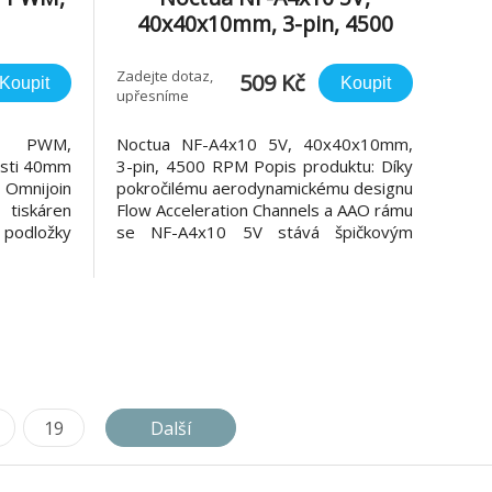
40x40x10mm, 3-pin, 4500
RPM
Zadejte dotaz,
509 Kč
Koupit
Koupit
upřesníme
V PWM,
Noctua NF-A4x10 5V, 40x40x10mm,
osti 40mm
3-pin, 4500 RPM Popis produktu: Díky
Omnijoin
pokročilému aerodynamickému designu
tiskáren
Flow Acceleration Channels a AAO rámu
 podložky
se NF-A4x10 5V stává špičkovým
 pro vaše
ultratichým ventilotárem o velikosti
tilátor,
40x10 mm. Technologie Smooth
 tichý a
Commutation Drive a prvotřídní ložiska
okonalým
SSO2 garantují tichý chod a
iskáren. S
dlouhotrvající stabilitu. Siz
19
Další