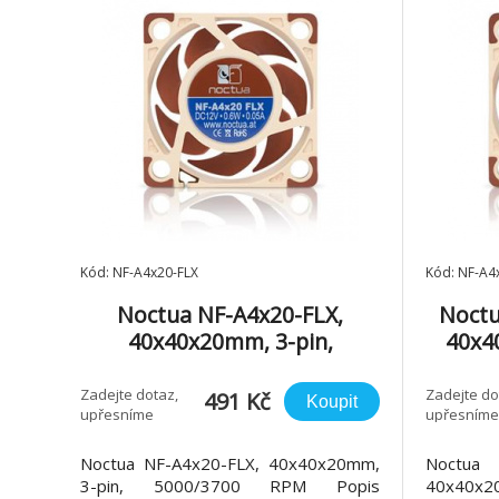
Kód: NF-A4x20-FLX
Kód: NF-A
Noctua NF-A4x20-FLX,
Noctu
40x40x20mm, 3-pin,
40x4
5000/3700 RPM
Zadejte dotaz,
Zadejte do
491 Kč
Koupit
upřesníme
upřesníme
Noctua NF-A4x20-FLX, 40x40x20mm,
Noctu
3-pin, 5000/3700 RPM Popis
40x40x