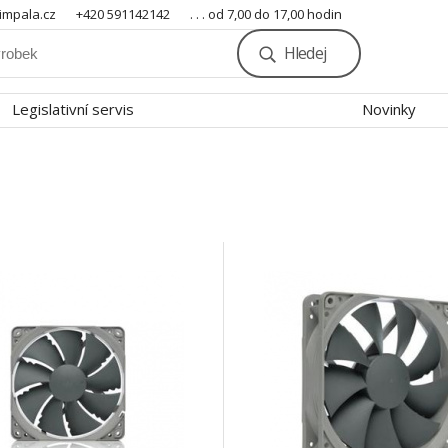
mpala.cz
+420 591142142
. . . od 7,00 do 17,00 hodin
Hledej
Legislativní servis
Novinky