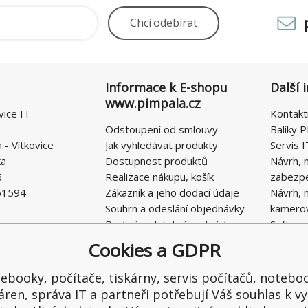
Chci
odebírat
Informace k E-shopu
Další 
www.pimpala.cz
vice IT
Kontakt
Odstoupení od smlouvy
Balíky P
- Vítkovice
Jak vyhledávat produkty
Servis I
ka
Dostupnost produktů
Návrh, 
6
Realizace nákupu, košík
zabezp
51594
Zákazník a jeho dodací údaje
Návrh, 
Souhrn a odeslání objednávky
kamero
Dodací a platební podmínky
Softwar
Obchodní podmínky E-SHOPU
Cookies a GDPR
Ochrana osobních údajů
Řešení nedostatků, reklamace
ebooky, počítače, tiskárny, servis počítačů, notebo
Kontaktní formulář
áren, správa IT a partneři potřebují Váš souhlas k vy