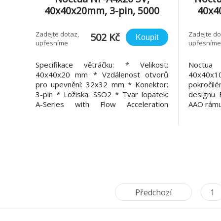
40x40x20mm, 3-pin, 5000
40x4
RPM
Zadejte dotaz,
Zadejte do
502 Kč
Koupit
upřesníme
upřesníme
Specifikace větráčku: * Velikost:
Noctu
40x40x20 mm * Vzdálenost otvorů
40x40x1
pro upevnění: 32x32 mm * Konektor:
pokroč
3-pin * Ložiska: SSO2 * Tvar lopatek:
designu 
A-Series with Flow Acceleration
AAO rámu
Channels * Technologie rámu: AAO
špičkový
(Advanced Acoustic Optimisation) *
velikos
Maximální rychlost otáček (+/- 10%):
Smooth
5000 RPM * Maximální průtok vzduchu:
prvotřídn
9
chod a dl
40x40x1
Předchozí
1