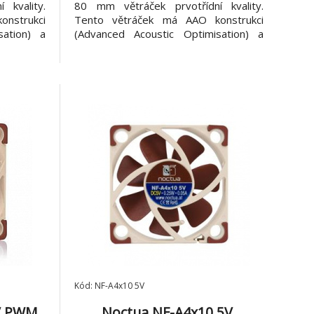
 kvality.
80 mm větráček prvotřídní kvality.
nstrukci
Tento větráček má AAO konstrukci
sation) a
(Advanced Acoustic Optimisation) a
ynamický
také propracovaný aerodynamický
epšením
design. NF-A8 je vylepšením proslulého
ku NF-R8,
tichého větráčku NF-R8, který je i
 Verze FLX
nositelem ocenění. Verze ULN
hlos
poskytuje super pomalé rychlostn
Kód: NF-A4x10 5V
V PWM,
Noctua NF-A4x10 5V,