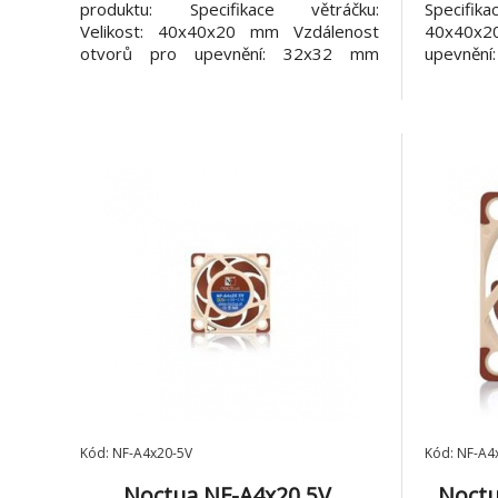
produktu: Specifikace větráčku:
Specifi
Velikost: 40x40x20 mm Vzdálenost
40x40x20
otvorů pro upevnění: 32x32 mm
upevnění
Konektor: 3-pin Ložiska: SSO2 Tvar
Ložiska:
lopatek: A-Series with Flow
with Fl
Acceleration Channels Technologie
Technol
rámu: AAO (Advanced Acoustic
Acousti
Optimisation) Maximální rychlost
rychlost
otáček (+/- 10%): 5000
Minimální
Kód: NF-A4x20-5V
Kód: NF-A
Noctua NF-A4x20 5V,
Noctu