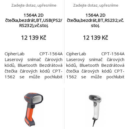
Zadejte dotaz, upřesníme
Zadejte dotaz, upřesníme
1564A 2D
1564A 2D
čtečka,bezdrát,BT,USB(PS2/
čtečka,bezdrát,BT,RS232,vč.
RS232),vč.stoj.
stoj.
12 139 Kč
12 139 Kč
CipherLab CPT-1564A
CipherLab CPT-1564A
Laserový snímač čárových
Laserový snímač čárových
kódů, Bluetooth Bezdrátová
kódů, Bluetooth Bezdrátová
čtečka čárových kódů CPT-
čtečka čárových kódů CPT-
1562 se může pochlubit
1562 se může pochlubit
dosahem signálu pro snímání
dosahem signálu pro snímání
čárového kódu až do
čárového kódu až do
vzdálenosti 90-ti metrů (pro
vzdálenosti 90-ti metrů (pro
přímou viditelnost),
přímou viditelnost),
propracovaným designem a
propracovaným designem a
víceúčelovým (třípolohovým)
víceúčelovým (třípolohovým)
komunikačním stojánkem.
komunikačním stojánkem.
Stojánek slouží zároveň i jako
Stojánek slouží zároveň i jako
komunikač
komunikač