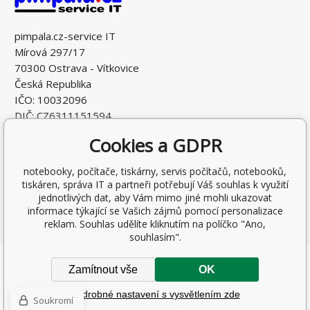
pimpala.cz-service IT
Mírová 297/17
70300 Ostrava - Vítkovice
Česká Republika
IČO: 10032096
DIČ: CZ6311151594
Cookies a GDPR
notebooky, počítače, tiskárny, servis počítačů, notebooků,
tiskáren, správa IT a partneři potřebují Váš souhlas k využití
jednotlivých dat, aby Vám mimo jiné mohli ukazovat
informace týkající se Vašich zájmů pomocí personalizace
reklam. Souhlas udělíte kliknutím na políčko "Ano,
souhlasím".
Copyright © 2026 Ing. Antonín Pohludka
Zamítnout vše
OK
Všechna práva vyhrazena.
Podrobné nastavení s vysvětlením zde
Eshopy
a
webové stránky
od
BINARGON.cz
-
Mapa stránek
Soukromí