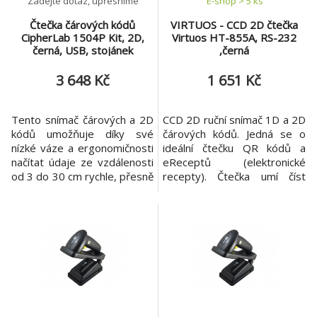
Zadejte dotaz, upřesníme
E-shop > 5 ks
Čtečka čárových kódů
VIRTUOS - CCD 2D čtečka
CipherLab 1504P Kit, 2D,
Virtuos HT-855A, RS-232
černá, USB, stojánek
,černá
3 648 Kč
1 651 Kč
Tento snímač čárových a 2D
CCD 2D ruční snímač 1D a 2D
kódů umožňuje díky své
čárových kódů. Jedná se o
nízké váze a ergonomičnosti
ideální čtečku QR kódů a
načítat údaje ze vzdálenosti
eReceptů (elektronické
od 3 do 30 cm rychle, přesně
recepty). Čtečka umí číst
a pohodlně, směnu za
čárové kódy z různých
směnou, v libovolném
povrchů, a to např. i z
pracovním prostředí.
průhledných obalů nebo
Připočtete-li konstrukci s
displejů, rychle dekóduje i
garantovanou odolností pro
obtížně čitelné, rozmazané a
pády z výšky 1,2 m na beton,
pomačkané kódy. Čtečka je
je snímač CipherLab 1504P
vybavena sériovým (RS-232)
spolehlivou a dobrou volbou
rozhraním. *Praktické odolné
pro
pro