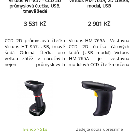
Virtuos HT-857 - CCD 2D
Virtuos HM-765A, 2D čtečka,
průmyslová čtečka, USB,
modul, USB
tmavě šedá
3 531 Kč
2 901 Kč
CCD 2D průmyslová čtečka
Virtuos HM-765A – Vestavná
Virtuos HT-857, USB, tmavě
CCD 2D čtečka čárových
šedá Odolná čtečka pro
kódů (USB modul) Virtuos
velkou zátěž v náročných
HM-765A je vestavná
nejen průmyslových
modulová CCD čtečka určená
provozech Průmyslová
pro integraci do
čtečka Virtuos HT-857 je
průmyslových zařízení,
navržena pro velké zatížení v
kiosků, samoobslužných
náročných provozech. Její
terminálů a dalších
použití je vhodné především
vestavných řešení. * Díky
pro sklady, průmysl, výrobu
citlivému obrazovému
a všude tam, kde se očekává
snímači spolehlivě čte 1D i
vysoká odolnost zařízení. Ske
2D čárové kódy z papíru,
průhledných obalů i displejů
E-shop > 5 ks
Zadejte dotaz, upřesníme