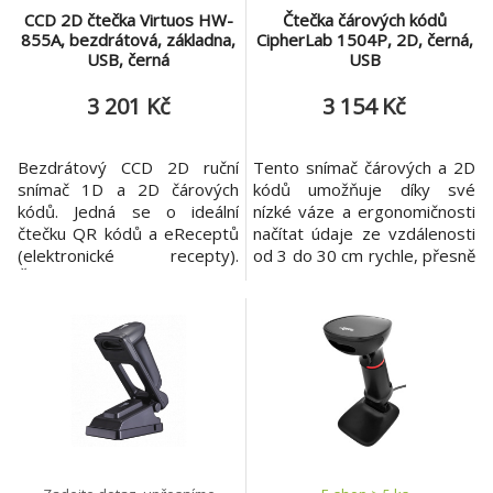
CCD 2D čtečka Virtuos HW-
Čtečka čárových kódů
855A, bezdrátová, základna,
CipherLab 1504P, 2D, černá,
USB, černá
USB
3 201 Kč
3 154 Kč
Bezdrátový CCD 2D ruční
Tento snímač čárových a 2D
snímač 1D a 2D čárových
kódů umožňuje díky své
kódů. Jedná se o ideální
nízké váze a ergonomičnosti
čtečku QR kódů a eReceptů
načítat údaje ze vzdálenosti
(elektronické recepty).
od 3 do 30 cm rychle, přesně
Čtečka umí číst čárové kódy
a pohodlně, směnu za
z různých povrchů, a to např.
směnou, v libovolném
i z průhledných obalů nebo
pracovním prostředí.
displejů, rychle dekóduje i
Připočtete-li konstrukci s
obtížně čitelné, rozmazané a
garantovanou odolností pro
pomačkané kódy. Komunikaci
pády z výšky 1,2 m na beton,
bezdrátové čtečky s
je snímač CipherLab 1504P
připojovaným zařízením lze s
spolehlivou a dobrou volbou
pro