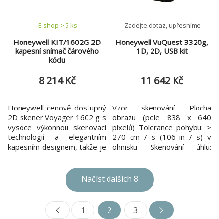
položek, mobilních obrazovek
a dokonce i
E-shop > 5 ks
Zadejte dotaz, upřesníme
Honeywell KIT/1602G 2D
Honeywell VuQuest 3320g,
kapesní snímač čárového
1D, 2D, USB kit
kódu
8 214 Kč
11 642 Kč
Honeywell cenově dostupný
Vzor skenování: Plocha
2D skener Voyager 1602 g s
obrazu (pole 838 x 640
vysoce výkonnou skenovací
pixelů) Tolerance pohybu: >
technologií a elegantním
270 cm / s (106 in / s) v
kapesním designem, takže je
ohnisku Skenování úhlu:
ideálním řešením pro
Horizontální: 42,4 °,
maloobchody používající
Vertikální: 33 ° Ohnisko: 127
řešení s tablety. Navzdory
mm (5 palců) Tisk kontrastu:
Načíst dalších
8
své malé velikosti tento
20% minimální odrazivost
kapesní skener dosahuje
Pitch, Skew: ± 45 °, ± 65 °
stejně vysokého skenovacího
Kompatibilita: Čte standardní
1
2
3
výkonu jako ostatní ruční
symboly 1D, PDF, 2D, Postal