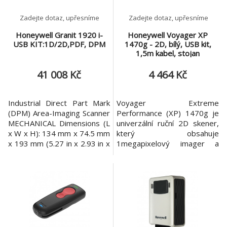
Zadejte dotaz, upřesníme
Zadejte dotaz, upřesníme
Honeywell Granit 1920 i-
Honeywell Voyager XP
USB KIT:1D/2D,PDF, DPM
1470g - 2D, bílý, USB kit,
1,5m kabel, stojan
41 008 Kč
4 464 Kč
Industrial Direct Part Mark
Voyager Extreme
(DPM) Area-Imaging Scanner
Performance (XP) 1470g je
MECHANICAL Dimensions (L
univerzální ruční 2D skener,
x W x H): 134 mm x 74.5 mm
který obsahuje
x 193 mm (5.27 in x 2.93 in x
1megapixelový imager a
7.6 in) Weight: 312 g (11 oz)
procesor s rozlišením
ELECTRICAL Input Voltage:
800mhz pro dosažení
4.0V DC - 5.5V DC Operating
vynikajícího výkonu při
Power: 2.35 W (470 mA @5V
skenování. Voyager XP
DC) Standby Power: 0.5 W
1470g je cenově dostupné
(100 mA @5V DC) Host
zařízení s možností
System Interfaces: US
skenování „nejlepší ve své
třídě“ při čtení zakoupených