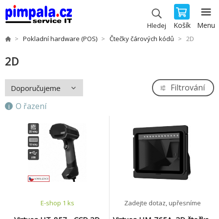
Košík
Menu
Hledej
Pokladní hardware (POS)
Čtečky čárových kódů
2D
2D
Filtrování
O řazení
E-shop 1 ks
Zadejte dotaz, upřesníme