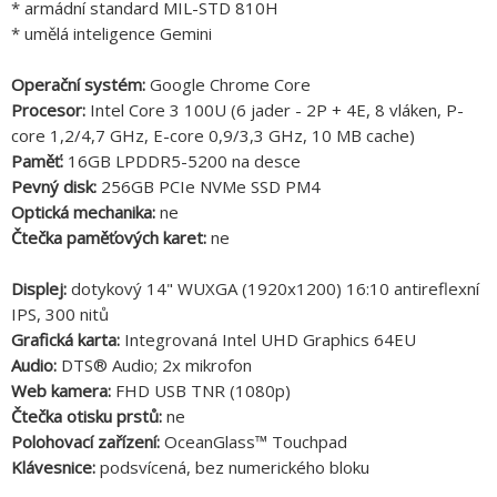
* armádní standard MIL-STD 810H
* umělá inteligence Gemini
Operační systém:
Google Chrome Core
Procesor:
Intel Core 3 100U (6 jader - 2P + 4E, 8 vláken, P-
core 1,2/4,7 GHz, E-core 0,9/3,3 GHz, 10 MB cache)
Paměť:
16GB LPDDR5-5200 na desce
Pevný disk:
256GB PCIe NVMe SSD PM4
Optická mechanika:
ne
Čtečka paměťových karet:
ne
Displej:
dotykový 14" WUXGA (1920x1200) 16:10 antireflexní
IPS, 300 nitů
Grafická karta:
Integrovaná Intel UHD Graphics 64EU
Audio:
DTS® Audio; 2x mikrofon
Web kamera:
FHD USB TNR (1080p)
Čtečka otisku prstů:
ne
Polohovací zařízení:
OceanGlass™ Touchpad
Klávesnice:
podsvícená, bez numerického bloku