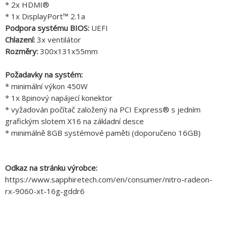
* 2x HDMI®
* 1x DisplayPort™ 2.1a
Podpora systému BIOS:
UEFI
Chlazení:
3x ventilátor
Rozměry:
300x131x55mm
Požadavky na systém:
* minimální výkon 450W
* 1x 8pinový napájecí konektor
* vyžadován počítač založený na PCI Express® s jedním
grafickým slotem X16 na základní desce
* minimálně 8GB systémové paměti (doporučeno 16GB)
Odkaz na stránku výrobce:
https://www.sapphiretech.com/en/consumer/nitro-radeon-
rx-9060-xt-16g-gddr6