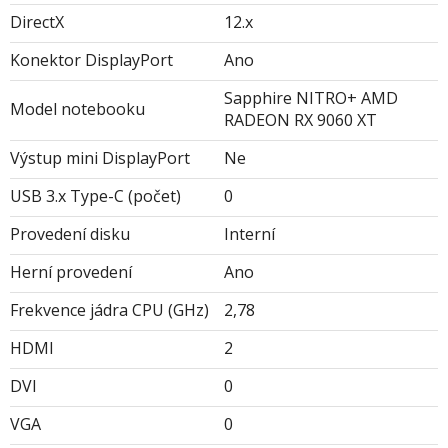
DirectX
12.x
Konektor DisplayPort
Ano
Sapphire NITRO+ AMD
Model notebooku
RADEON RX 9060 XT
Výstup mini DisplayPort
Ne
USB 3.x Type-C (počet)
0
Provedení disku
Interní
Herní provedení
Ano
Frekvence jádra CPU (GHz)
2,78
HDMI
2
DVI
0
VGA
0