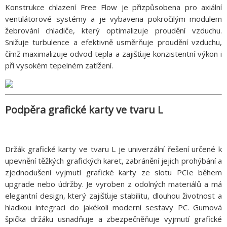
Konstrukce chlazení Free Flow je přizpůsobena pro axiální
ventilátorové systémy a je vybavena pokročilým modulem
žebrování chladiče, který optimalizuje proudění vzduchu.
Snižuje turbulence a efektivně usměrňuje proudění vzduchu,
čímž maximalizuje odvod tepla a zajišťuje konzistentní výkon i
při vysokém tepelném zatížení.
Podpěra grafické karty ve tvaru L
Držák grafické karty ve tvaru L je univerzální řešení určené k
upevnění těžkých grafických karet, zabránění jejich prohýbání a
zjednodušení vyjmutí grafické karty ze slotu PCIe během
upgrade nebo údržby. Je vyroben z odolných materiálů a má
elegantní design, který zajišťuje stabilitu, dlouhou životnost a
hladkou integraci do jakékoli moderní sestavy PC. Gumová
špička držáku usnadňuje a zbezpečněňuje vyjmutí grafické