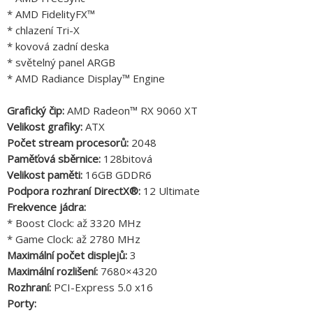
* AMD FidelityFX™
* chlazení Tri-X
* kovová zadní deska
* světelný panel ARGB
* AMD Radiance Display™ Engine
Grafický čip:
AMD Radeon™ RX 9060 XT
Velikost grafiky:
ATX
Počet stream procesorů:
2048
Paměťová sběrnice:
128bitová
Velikost paměti:
16GB GDDR6
Podpora rozhraní DirectX®:
12 Ultimate
Frekvence jádra:
* Boost Clock: až 3320 MHz
* Game Clock: až 2780 MHz
Maximální počet displejů:
3
Maximální rozlišení:
7680×4320
Rozhraní:
PCI-Express 5.0 x16
Porty: