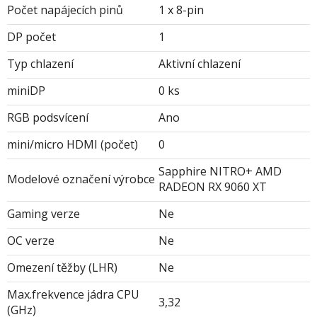
Počet napájecích pinů
1 x 8-pin
DP počet
1
Typ chlazení
Aktivní chlazení
miniDP
0 ks
RGB podsvícení
Ano
mini/micro HDMI (počet)
0
Sapphire NITRO+ AMD
Modelové označení výrobce
RADEON RX 9060 XT
Gaming verze
Ne
OC verze
Ne
Omezení těžby (LHR)
Ne
Max.frekvence jádra CPU
3,32
(GHz)