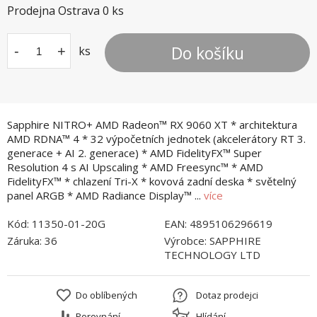
Prodejna Ostrava
0
ks
Do košíku
-
+
ks
Sapphire NITRO+ AMD Radeon™ RX 9060 XT * architektura
AMD RDNA™ 4 * 32 výpočetních jednotek (akcelerátory RT 3.
generace + AI 2. generace) * AMD FidelityFX™ Super
Resolution 4 s AI Upscaling * AMD Freesync™ * AMD
FidelityFX™ * chlazení Tri-X * kovová zadní deska * světelný
panel ARGB * AMD Radiance Display™ ...
více
Kód:
11350-01-20G
EAN:
4895106296619
Záruka:
36
Výrobce:
SAPPHIRE
TECHNOLOGY LTD
Do oblíbených
Dotaz prodejci
Porovnání
Hlídání