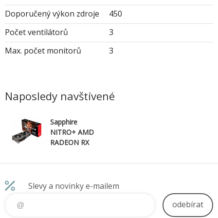
Doporučený výkon zdroje
450
Počet ventilátorů
3
Max. počet monitorů
3
Naposledy navštívené
Sapphire
NITRO+ AMD
RADEON RX
9060
XT/16GB/GDD
R6
Slevy a novinky e-mailem
odebírat