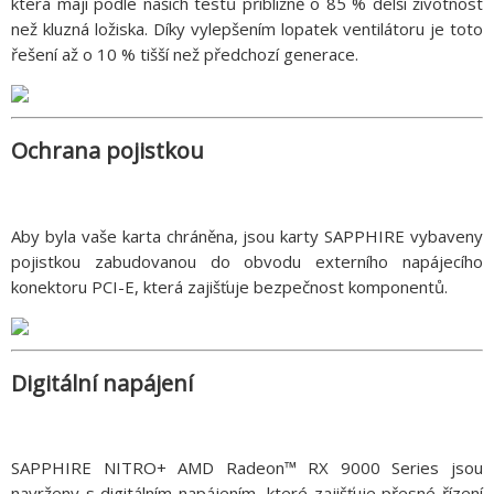
která mají podle našich testů přibližně o 85 % delší životnost
než kluzná ložiska. Díky vylepšením lopatek ventilátoru je toto
řešení až o 10 % tišší než předchozí generace.
Ochrana pojistkou
Aby byla vaše karta chráněna, jsou karty SAPPHIRE vybaveny
pojistkou zabudovanou do obvodu externího napájecího
konektoru PCI-E, která zajišťuje bezpečnost komponentů.
Digitální napájení
SAPPHIRE NITRO+ AMD Radeon™ RX 9000 Series jsou
navrženy s digitálním napájením, které zajišťuje přesné řízení