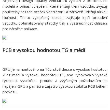
Nejnovější design lopatky ventilátoru vychází z předchozího
modelu a přináší vylepšení, která snižují tření vzduchu, zvyšují
použitelný rozsah otáček ventilátoru a zároveň udržují nízkou
hlučnost. Tento vylepšený design zajišťuje lepší proudění
vzduchu, optimalizovaný statický tlak a vyšší účinnost chlazení
pro náročné aplikace.
PCB s vysokou hodnotou TG a mědí
GPU je namontováno na 10vrstvé desce s vysokou hustotou,
2 oz mědí a vysokou hodnotou TG, aby vyhovovalo vysoké
rychlosti, vysokému proudu a zvýšeným požadavkům na
napájení GPU a paměti a zajistilo vysokou stabilitu PCB během
provozu.