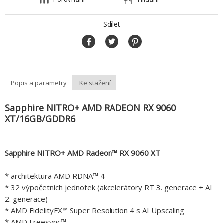
Sdílet
Popis a parametry
Ke stažení
Sapphire NITRO+ AMD RADEON RX 9060
XT/16GB/GDDR6
Sapphire NITRO+ AMD Radeon™ RX 9060 XT
* architektura AMD RDNA™ 4
* 32 výpočetních jednotek (akcelerátory RT 3. generace + AI
2. generace)
* AMD FidelityFX™ Super Resolution 4 s AI Upscaling
* AMD Freesync™