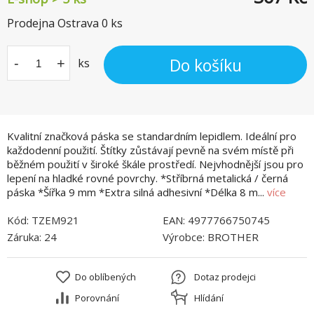
Prodejna Ostrava
0
ks
Do košíku
-
+
ks
Kvalitní značková páska se standardním lepidlem. Ideální pro
každodenní použití. Štítky zůstávají pevně na svém místě při
běžném použití v široké škále prostředí. Nejvhodnější jsou pro
lepení na hladké rovné povrchy. *Stříbrná metalická / černá
páska *Šířka 9 mm *Extra silná adhesivní *Délka 8 m...
více
Kód:
TZEM921
EAN:
4977766750745
Záruka:
24
Výrobce:
BROTHER
Do oblíbených
Dotaz prodejci
Porovnání
Hlídání