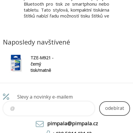
sionály v
Bluetooth pro tisk ze smartphonu nebo
Jednoduch
, tiskněte
tabletu. Tato stylová, kompaktní tiskárna
profesion
ůmyslu na
štítků nabízí řadu možností tisku štítků ve
*Tiskne š
 funkce
vaší kanceláři. Vytvářejte štítky na počítači
*Přenosn
růmyslové
nebo počítači Mac a přidejte obrázky
*Přidejt
ro snadné
nebo firemní loga, čárové kódy, rámečky
*Zahr
 štítky z
a speciál
*Termotr
Naposledy navštívené
TZE-M921 -
černý
tisk/matně
stříbrný
podklad, 9mm
Slevy a novinky e-mailem
odebírat
pimpala@pimpala.cz