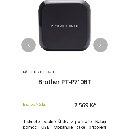
Kód: PTP710BTXG1
Kód: PTH10
Brother PT-P710BT
/USB
3 Kč
2 569 Kč
E-shop > 5 ks
Zadejte do
upřesníme
0BTVP s
Tiskněte odolné štítky z počítače. Nabíjí
Buďte efe
luetooth
pomocí USB. Obsahuje také připojení
snadném