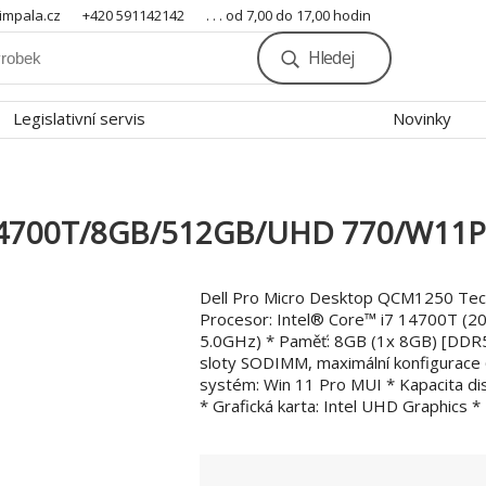
mpala.cz
+420 591142142
. . . od 7,00 do 17,00 hodin
Hledej
Legislativní servis
Novinky
-14700T/8GB/512GB/UHD 770/W11
Dell Pro Micro Desktop QCM1250 Tec
Procesor: Intel® Core™ i7 14700T (20
5.0GHz) * Paměť: 8GB (1x 8GB) [DDR
sloty SODIMM, maximální konfigurace
systém: Win 11 Pro MUI * Kapacita d
* Grafická karta: Intel UHD Graphics * P