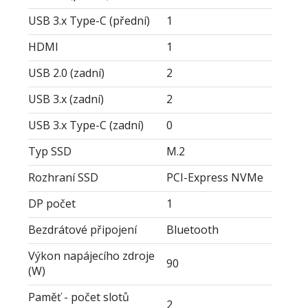
USB 3.x Type-C (přední)
1
HDMI
1
USB 2.0 (zadní)
2
USB 3.x (zadní)
2
USB 3.x Type-C (zadní)
0
Typ SSD
M.2
Rozhraní SSD
PCI-Express NVMe
DP počet
1
Bezdrátové připojení
Bluetooth
Výkon napájecího zdroje
90
(W)
Paměť - počet slotů
2