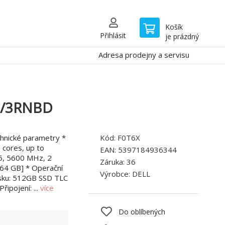
Košík
Přihlásit
je prázdný
Adresa prodejny a servisu
P/3RNBD
hnické parametry *
Kód:
F0T6X
 cores, up to
EAN:
5397184936344
5, 5600 MHz, 2
Záruka:
36
 64 GB] * Operační
Výrobce:
DELL
isku: 512GB SSD TLC
řipojení: ...
více
Do oblíbených