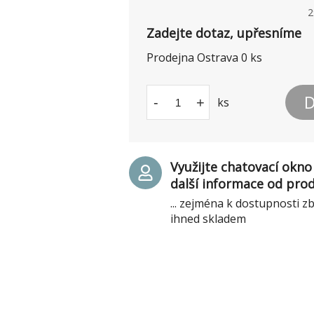
2
Zadejte dotaz, upřesníme
Prodejna Ostrava
0
ks
D
-
+
ks
Využijte chatovací okno 
další informace od pro
... zejména k dostupnosti z
ihned skladem