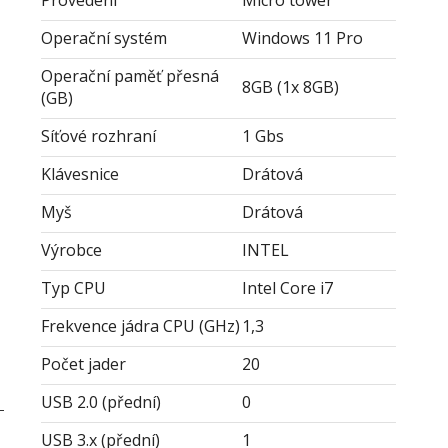
Provedení
Micro tower
Operační systém
Windows 11 Pro
Operační paměť přesná
8GB (1x 8GB)
(GB)
Síťové rozhraní
1 Gbs
Klávesnice
Drátová
Myš
Drátová
Výrobce
INTEL
Typ CPU
Intel Core i7
Frekvence jádra CPU (GHz)
1,3
Počet jader
20
USB 2.0 (přední)
0
-
USB 3.x (přední)
1