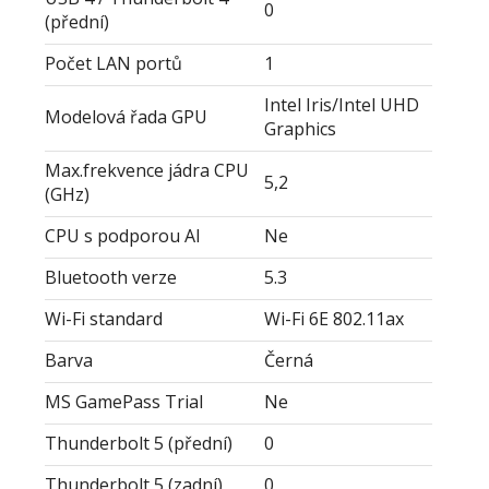
0
(přední)
Počet LAN portů
1
Intel Iris/Intel UHD
Modelová řada GPU
Graphics
Max.frekvence jádra CPU
5,2
(GHz)
CPU s podporou AI
Ne
Bluetooth verze
5.3
Wi-Fi standard
Wi-Fi 6E 802.11ax
Barva
Černá
MS GamePass Trial
Ne
Thunderbolt 5 (přední)
0
Thunderbolt 5 (zadní)
0