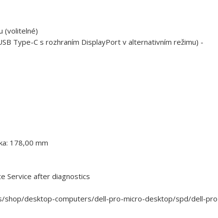
 (volitelné)
 USB Type-C s rozhraním DisplayPort v alternativním režimu) -
bka: 178,00 mm
 Service after diagnostics
s/shop/desktop-computers/dell-pro-micro-desktop/spd/dell-pro