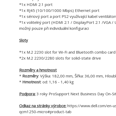
*1x HDMI 2.1 port
*1x RJ45 (10/100/1000 Mbps) Ethernet port
*1x sériový port a port PS2 využívající kabel ventilátoru
*1x volitelný port (HDMI 2.1 / DisplayPort 2.1 /VGA /
možný pouze při individuální konfiguraci
Sloty
*1x M.2 2230 slot for Wi-Fi and Bluetooth combo card
*2x M.2 2230/2280 slots for solid-state drive
Rozměry a hmotnost
*
Rozměry
: Výška: 182,00 mm, Šířka: 36,00 mm, Hlou
*
Hmotnost
: od: 1,16 - 1,40 kg
Podpora:
3 roky ProSupport Next Business Day On-Site
Odkaz na stránky výrobce:
https://www.dell.com/en-u
qcm1250-micro#product-tab