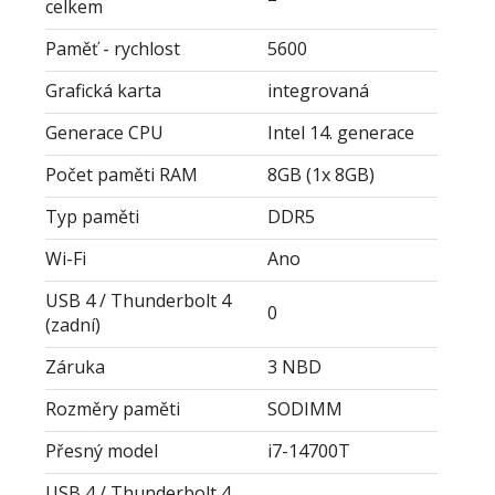
celkem
Paměť - rychlost
5600
Grafická karta
integrovaná
Generace CPU
Intel 14. generace
Počet paměti RAM
8GB (1x 8GB)
Typ paměti
DDR5
Wi-Fi
Ano
USB 4 / Thunderbolt 4
0
(zadní)
Záruka
3 NBD
Rozměry paměti
SODIMM
Přesný model
i7-14700T
USB 4 / Thunderbolt 4