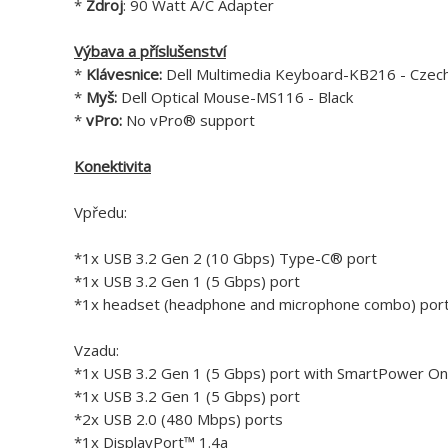
*
Zdroj
: 90 Watt A/C Adapter
Výbava a příslušenství
*
Klávesnice:
Dell Multimedia Keyboard-KB216 - Czech
*
Myš:
Dell Optical Mouse-MS116 - Black
*
vPro:
No vPro® support
Konektivita
Vpředu:
*1x USB 3.2 Gen 2 (10 Gbps) Type-C® port
*1x USB 3.2 Gen 1 (5 Gbps) port
*1x headset (headphone and microphone combo) por
Vzadu:
*1x USB 3.2 Gen 1 (5 Gbps) port with SmartPower On
*1x USB 3.2 Gen 1 (5 Gbps) port
*2x USB 2.0 (480 Mbps) ports
*1x DisplayPort™ 1.4a