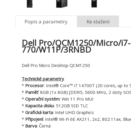
Popis a parametry
Ke stažení
Dell Pro/QCM1250/Micro/i
770/W11P/3RNBD
Dell Pro Micro Desktop QCM1250
Technické parametry
*
Procesor
: Intel® Core™ i7 14700T (20 cores, up to
*
Paměť
: 8GB (1x 8GB) [DDR5, 5600 MHz, 2 sloty SO
*
Operační systém
: Win 11 Pro MUI
*
Kapacita disku
: 512GB SSD TLC
*
Grafická karta
: Intel UHD Graphics
*
Připojení
: Intel® Wi-Fi 6E AX211, 2x2, 802.11ax, Blu
*
Barva
: Černá