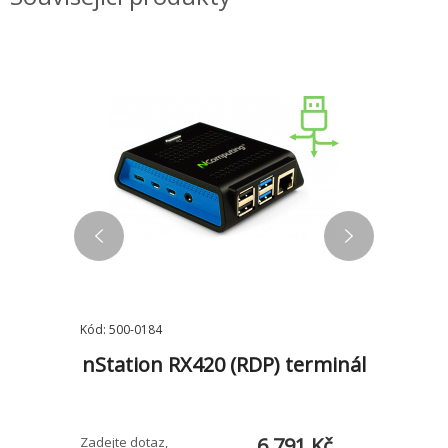
Kód: 500-0184
Kód: 500-0
M/M70q
nStation RX420 (RDP) terminál
nSta
ntel
te
1 Kč
6 791 Kč
Zadejte dotaz,
Zadejte do