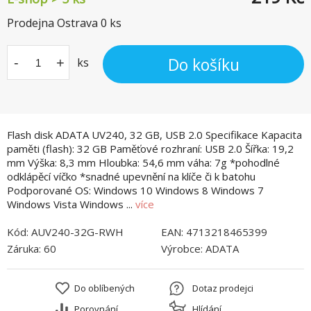
Prodejna Ostrava
0
ks
Do košíku
-
+
ks
Flash disk ADATA UV240, 32 GB, USB 2.0 Specifikace Kapacita
paměti (flash): 32 GB Paměťové rozhraní: USB 2.0 Šířka: 19,2
mm Výška: 8,3 mm Hloubka: 54,6 mm váha: 7g *pohodlné
odklápěcí víčko *snadné upevnění na klíče či k batohu
Podporované OS: Windows 10 Windows 8 Windows 7
Windows Vista Windows ...
více
Kód:
AUV240-32G-RWH
EAN:
4713218465399
Záruka:
60
Výrobce:
ADATA
Do oblíbených
Dotaz prodejci
Porovnání
Hlídání