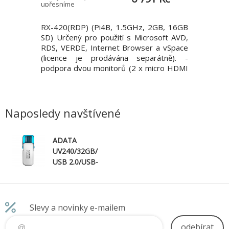
upřesníme
upřesníme
 Gen 6 *
RX-420(RDP) (Pi4B, 1.5GHz, 2GB, 16GB
RX-RDP+ 
armádním
SD) Určený pro použití s Microsoft AVD,
Určený pr
žák VESA
RDS, VERDE, Internet Browser a vSpace
VERDE a 
í systém:
(licence je prodávána separátně). -
separátn
ntel Core
podpora dvou monitorů (2 x micro HDMI
rozlišení
 + 8E), 14
video output), rozlišení až 4K - 4 x USB (2
802.11 b
z, E-core
x USB 3.0, 2 x USB 2.0) - WiFi 802.11
port - Ke
ová sada:
b/g/n/ac - 1 x Gigabit RJ45 LAN port -
jack (16
 SO-DIMM
Kensington security port
audio) - 
Naposledy navštívené
ADATA
UV240/32GB/
USB 2.0/USB-
A/Bílá
Slevy a novinky e-mailem
odebírat