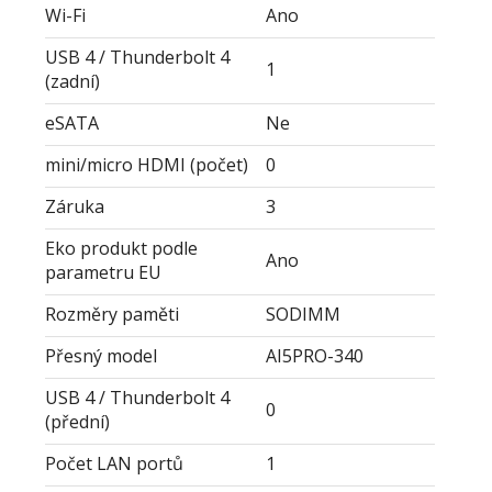
Wi-Fi
Ano
USB 4 / Thunderbolt 4
1
(zadní)
eSATA
Ne
mini/micro HDMI (počet)
0
Záruka
3
Eko produkt podle
Ano
parametru EU
Rozměry paměti
SODIMM
Přesný model
AI5PRO-340
USB 4 / Thunderbolt 4
0
(přední)
Počet LAN portů
1