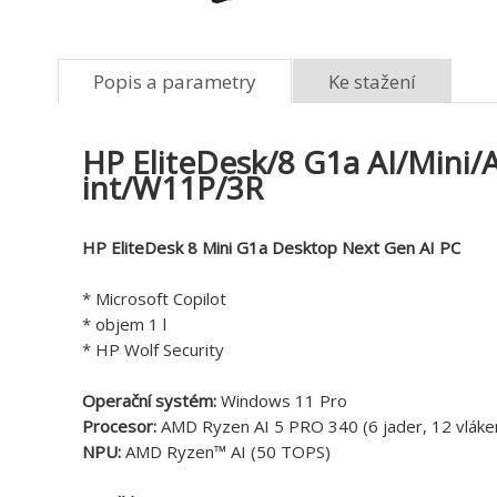
Popis a parametry
Ke stažení
HP EliteDesk/8 G1a AI/Min
int/W11P/3R
HP EliteDesk 8 Mini G1a Desktop Next Gen AI PC
* Microsoft Copilot
* objem 1 l
* HP Wolf Security
Operační systém:
Windows 11 Pro
Procesor:
AMD Ryzen AI 5 PRO 340 (6 jader, 12 vláke
NPU:
AMD Ryzen™ AI (50 TOPS)