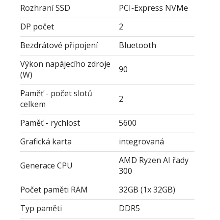
Rozhraní SSD
PCI-Express NVMe
DP počet
2
Bezdrátové připojení
Bluetooth
Výkon napájecího zdroje
90
(W)
Paměť - počet slotů
2
celkem
Paměť - rychlost
5600
Grafická karta
integrovaná
AMD Ryzen AI řady
Generace CPU
300
Počet paměti RAM
32GB (1x 32GB)
Typ paměti
DDR5