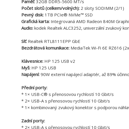
Paměť:
32GB DDR5-5600 MT/s
Počet slotů (celkem/volných):
2 sloty SODIMM (2/1)
Pevný disk:
1TB PCIe® NVMe™ SSD
Grafická karta:
Integrovaná AMD Radeon 840M Graphi
Audio:
kodek Realtek ALC3252, univerzální zvukový ko
Síť:
Realtek RTL8111EPP GbE
Bezdrátová komunikace:
MediaTek Wi-Fi 6E RZ616 (2x
Klávesnice:
HP 125 USB v2
Myš:
HP 125 USB
Napájení:
90W externí napájecí adaptér, až 89% účinn
Přední porty:
* 1× USB-C® s přenosovou rychlostí 10 Gbit/s
* 2× USB-A s přenosovou rychlostí 10 Gbit/s
* 1× kombinovaný zvukový konektor s podporou náhl
Zadní porty:
* 2× USB-A s přenosovou rychlostí 10 Gbit/s