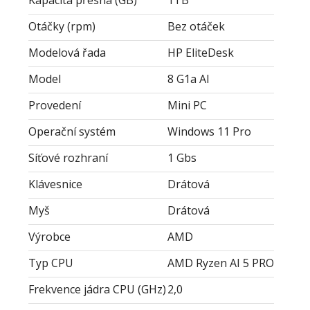
Kapacita přesná (GB)
1TB
Otáčky (rpm)
Bez otáček
Modelová řada
HP EliteDesk
Model
8 G1a AI
Provedení
Mini PC
Operační systém
Windows 11 Pro
Síťové rozhraní
1 Gbs
Klávesnice
Drátová
Myš
Drátová
Výrobce
AMD
Typ CPU
AMD Ryzen AI 5 PRO
Frekvence jádra CPU (GHz)
2,0