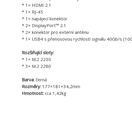
* 1× HDMI 2.1
* 1× RJ-45
* 1× napájecí konektor
* 2× DisplayPort™ 2.1
* 2× konektor pro externí anténu
* 1× USB4 s přenosovou rychlostí signálu 40Gb/s (1
Rozšiřující sloty:
* 1× M.2 2230
* 3× M.2 2280
Barva:
černá
Rozměry:
177×181×34,2mm
Hmotnost:
cca 1,42kg