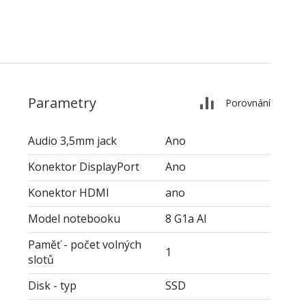
Parametry
Porovnání
Audio 3,5mm jack
Ano
Konektor DisplayPort
Ano
Konektor HDMI
ano
Model notebooku
8 G1a AI
Paměť - počet volných
1
slotů
Disk - typ
SSD