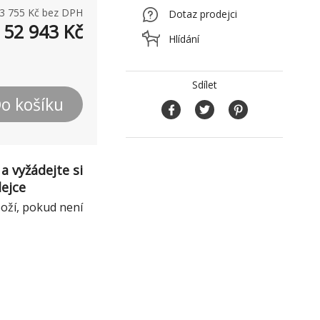
3 755
Kč bez DPH
Dotaz prodejci
52 943
Kč
Hlídání
Sdílet
o košíku
a vyžádejte si
dejce
boží, pokud není