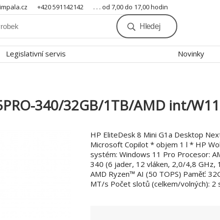
mpala.cz
+420 591142142
. . . od 7,00 do 17,00 hodin
Hledej
Legislativní servis
Novinky
AI5PRO-340/32GB/1TB/AMD int/W1
HP EliteDesk 8 Mini G1a Desktop Nex
Microsoft Copilot * objem 1 l * HP Wol
systém: Windows 11 Pro Procesor: A
340 (6 jader, 12 vláken, 2,0/4,8 GHz,
AMD Ryzen™ AI (50 TOPS) Paměť: 3
MT/s Počet slotů (celkem/volných): 2 s