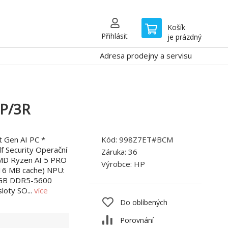
Košík
Přihlásit
je prázdný
Adresa prodejny a servisu
1P/3R
t Gen AI PC *
Kód:
998Z7ET#BCM
f Security Operační
Záruka:
36
MD Ryzen AI 5 PRO
Výrobce:
HP
 16 MB cache) NPU:
2GB DDR5-5600
loty SO...
více
Do oblíbených
Porovnání