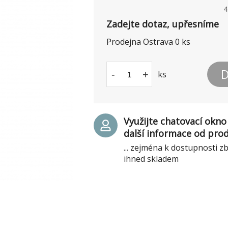
4
Zadejte dotaz, upřesníme
Prodejna Ostrava
0
ks
D
-
+
ks
Využijte chatovací okno 
další informace od pro
... zejména k dostupnosti z
ihned skladem