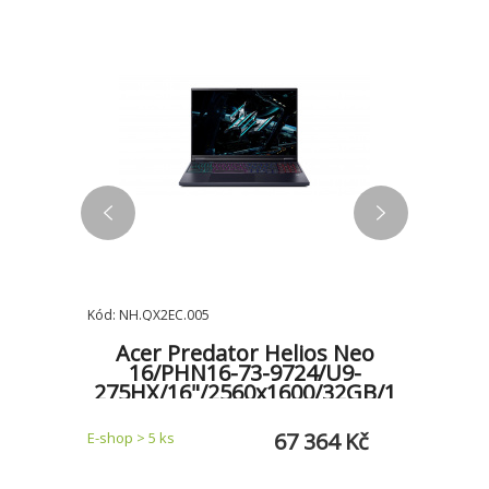
Kód: NH.QX2EC.005
Kód: NH.QV
5-42-
Acer Predator Helios Neo
Acer
16/PHN16-73-9724/U9-
16/
B/1TB/
275HX/16"/2560x1600/32GB/1
275HX
ck/2R
TB/RTX 5070Ti/W11H/Black/2R
TB/RT
8 Kč
67 364 Kč
E-shop > 5 ks
E-shop > 5 