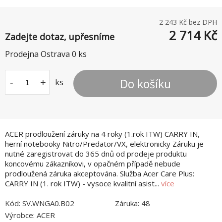
2 243
Kč bez DPH
2 714
Kč
Zadejte dotaz, upřesníme
Prodejna Ostrava
0
ks
Do košíku
-
+
ks
ACER prodloužení záruky na 4 roky (1.rok ITW) CARRY IN,
herní notebooky Nitro/Predator/VX, elektronicky Záruku je
nutné zaregistrovat do 365 dnů od prodeje produktu
koncovému zákazníkovi, v opačném případě nebude
prodloužená záruka akceptována. Služba Acer Care Plus:
CARRY IN (1. rok ITW) - vysoce kvalitní asist...
více
Kód:
SV.WNGA0.B02
Záruka:
48
Výrobce:
ACER