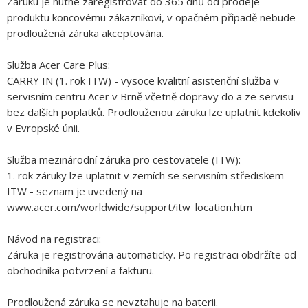
Záruku je nutné zaregistrovat do 365 dnů od prodeje
produktu koncovému zákazníkovi, v opačném případě nebude
prodloužená záruka akceptována.
Služba Acer Care Plus:
CARRY IN (1. rok ITW) - vysoce kvalitní asistenční služba v
servisním centru Acer v Brně včetně dopravy do a ze servisu
bez dalších poplatků. Prodlouženou záruku lze uplatnit kdekoliv
v Evropské únii.
Služba mezinárodní záruka pro cestovatele (ITW):
1. rok záruky lze uplatnit v zemích se servisním střediskem
ITW - seznam je uvedený na
www.acer.com/worldwide/support/itw_location.htm
Návod na registraci:
Záruka je registrována automaticky. Po registraci obdržíte od
obchodníka potvrzení a fakturu.
Prodloužená záruka se nevztahuje na baterii.