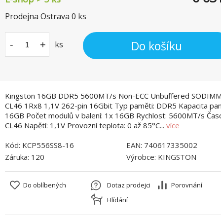
Prodejna Ostrava
0
ks
Do košíku
-
+
ks
Kingston 16GB DDR5 5600MT/s Non-ECC Unbuffered SODIM
CL46 1Rx8 1,1V 262-pin 16Gbit Typ paměti: DDR5 Kapacita pam
16GB Počet modulů v balení: 1x 16GB Rychlost: 5600MT/s Časo
CL46 Napětí: 1,1V Provozní teplota: 0 až 85°C...
více
Kód:
KCP556SS8-16
EAN:
740617335002
Záruka:
120
Výrobce:
KINGSTON
Do oblíbených
Dotaz prodejci
Porovnání
Hlídání