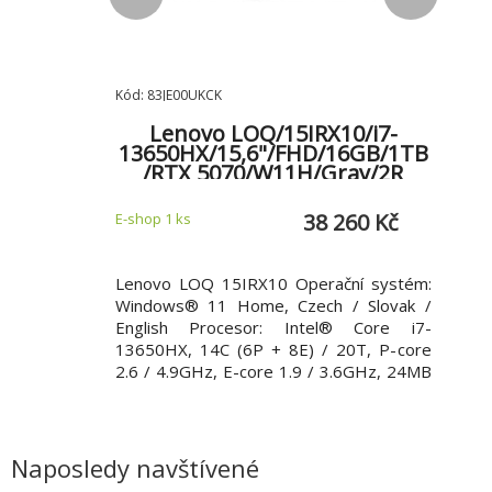
Kód: 83JE00UKCK
Kód: 9
4-
Lenovo LOQ/15IRX10/i7-
PRO
i/i5-
13650HX/15,6"/FHD/16GB/1TB
s Xe/bez
/RTX 5070/W11H/Gray/2R
 012 Kč
38 260 Kč
E-shop 1 ks
E-shop 
SUS PN64-E1
Lenovo LOQ 15IRX10 Operační systém:
ASUS 
í systém: bez
Windows® 11 Home, Czech / Slovak /
(komp
r: Intel Core
English Procesor: Intel® Core i7-
CPU:
8M Cache, P-
13650HX, 14C (6P + 8E) / 20T, P-core
Integ
re up to 3.50
2.6 / 4.9GHz, E-core 1.9 / 3.6GHz, 24MB
700M 
vného disku
Paměť: 1x 16GB SO-DIMM DDR5-4800
DIMM,
.2 2280 PCIe
Pevný disk: 1TB SSD M.2 2242 PCIe®
až 32
B~2TB NVMe
4.0x4 NVMe Optická mechanika: Ne
PCIe 
supports 1TB
Čtečka paměťových karet: Ne Displej:
NVMe™ 
Naposledy navštívené
15.6"