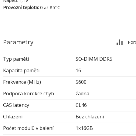
Napětí:
1,1V
Provozní teplota:
0 až 85°C
Parametry
Por
Typ paměti
SO-DIMM DDR5
Kapacita paměti
16
Frekvence (MHz)
5600
Podpora korekce chyb
žádná
CAS latency
CL46
Chlazení
Bez chlazení
Počet modulů v balení
1x16GB