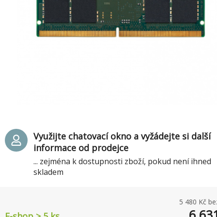
Využijte chatovací okno a vyžádejte si další
informace od prodejce
... zejména k dostupnosti zboží, pokud není ihned
skladem
5 480
Kč be
6 63
E-shop > 5 ks