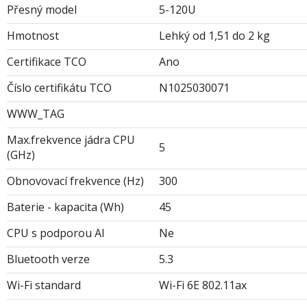
Přesný model
5-120U
Hmotnost
Lehký od 1,51 do 2 kg
Certifikace TCO
Ano
Číslo certifikátu TCO
N1025030071
WWW_TAG
Max.frekvence jádra CPU
5
(GHz)
Obnovovací frekvence (Hz)
300
Baterie - kapacita (Wh)
45
CPU s podporou AI
Ne
Bluetooth verze
5.3
Wi-Fi standard
Wi-Fi 6E 802.11ax