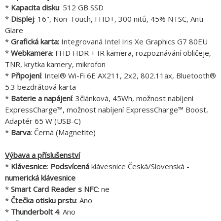
*
Kapacita disku
: 512 GB SSD
*
Displej
: 16", Non-Touch, FHD+, 300 nitů, 45% NTSC, Anti-
Glare
*
Grafická karta:
Integrovaná Intel Iris Xe Graphics G7 80EU
*
Webkamera
: FHD HDR + IR kamera, rozpoznávání obličeje,
TNR, krytka kamery, mikrofon
*
Připojení
: Intel® Wi-Fi 6E AX211, 2x2, 802.11ax, Bluetooth®
5.3 bezdrátová karta
*
Baterie a napájení
: 3článková, 45Wh, možnost nabíjení
ExpressCharge™, možnost nabíjení ExpressCharge™ Boost,
Adaptér 65 W (USB-C)
*
Barva
: Černá (Magnetite)
Výbava a příslušenství
*
Klávesnice
:
Podsvícená
klávesnice Česká/Slovenská -
numerická klávesnice
*
Smart Card Reader s NFC
: ne
*
Čtečka otisku prstu
: Ano
*
Thunderbolt 4
: Ano