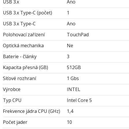
USB 3.x
Ano
USB 3.x Type-C (počet)
1
USB 3.x Type-C
Ano
Polohovací zařízení
TouchPad
Optická mechanika
Ne
Baterie - články
3
Kapacita přesná (GB)
512GB
Síťové rozhraní
1 Gbs
Výrobce
INTEL
Typ CPU
Intel Core 5
Frekvence jádra CPU (GHz)
1,4
Počet jader
10