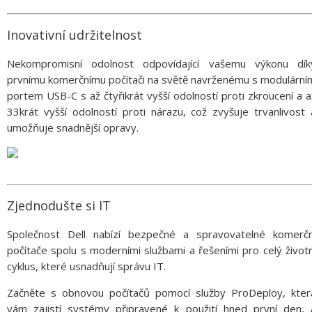
Inovativní udržitelnost
Nekompromisní odolnost odpovídající vašemu výkonu dík
prvnímu komerčnímu počítači na světě navrženému s modulární
portem USB-C s až čtyřikrát vyšší odolností proti zkroucení a a
33krát vyšší odolností proti nárazu, což zvyšuje trvanlivost 
umožňuje snadnější opravy.
Zjednodušte si IT
Společnost Dell nabízí bezpečné a spravovatelné komerčn
počítače spolu s moderními službami a řešeními pro celý životn
cyklus, které usnadňují správu IT.
Začněte s obnovou počítačů pomocí služby ProDeploy, kter
vám zajistí systémy připravené k použití hned první den, 