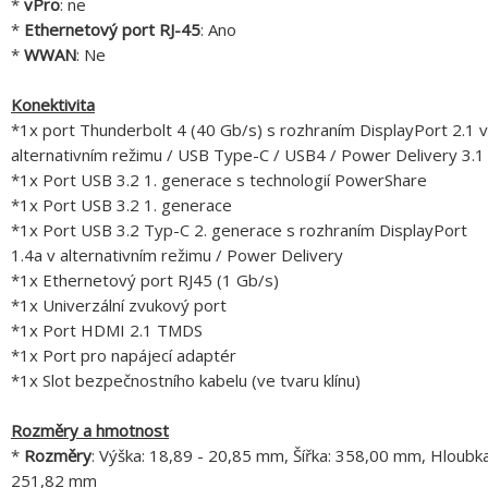
*
vPro
: ne
*
Ethernetový port RJ-45
: Ano
*
WWAN
: Ne
Konektivita
*1x port Thunderbolt 4 (40 Gb/s) s rozhraním DisplayPort 2.1 v
alternativním režimu / USB Type-C / USB4 / Power Delivery 3.1
*1x Port USB 3.2 1. generace s technologií PowerShare
*1x Port USB 3.2 1. generace
*1x Port USB 3.2 Typ-C 2. generace s rozhraním DisplayPort
1.4a v alternativním režimu / Power Delivery
*1x Ethernetový port RJ45 (1 Gb/s)
*1x Univerzální zvukový port
*1x Port HDMI 2.1 TMDS
*1x Port pro napájecí adaptér
*1x Slot bezpečnostního kabelu (ve tvaru klínu)
Rozměry a hmotnost
*
Rozměry
: Výška: 18,89 - 20,85 mm, Šířka: 358,00 mm, Hloubka
251,82 mm