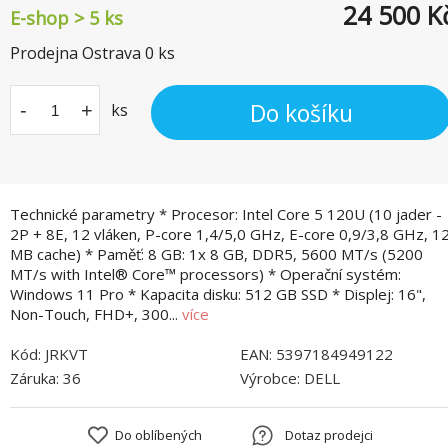
24 500
K
E-shop > 5 ks
Prodejna Ostrava
0
ks
Do košíku
-
+
ks
Technické parametry * Procesor: Intel Core 5 120U (10 jader -
2P + 8E, 12 vláken, P-core 1,4/5,0 GHz, E-core 0,9/3,8 GHz, 1
MB cache) * Paměť: 8 GB: 1x 8 GB, DDR5, 5600 MT/s (5200
MT/s with Intel® Core™ processors) * Operační systém:
Windows 11 Pro * Kapacita disku: 512 GB SSD * Displej: 16",
Non-Touch, FHD+, 300...
více
Kód:
JRKVT
EAN:
5397184949122
Záruka:
36
Výrobce:
DELL
Do oblíbených
Dotaz prodejci