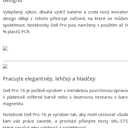
Vylepšený výkon, dlouhá výdrž baterie a zcela nový inovativn
design dělají z tohoto přístroje zařízení, na které se můžet
spolehnout. Notebooky Dell Pro jsou navrženy s použitím až 3
% plastů PCR.
Pracujte elegantněji, lehčeji a hladčeji
Dell Pro 16 je pečlivě vyroben s metalickou povrchovou úpravo
v platinově stříbrné barvě nebo s laserovou texturou v barv
magnetitu.
Notebook Dell Pro 16 je vyroben tak, aby mohl cestovat všude
kam vás práce zavede, a prochází přísnými testy MIL-STD
které zaručují jeho odolnost a spolehlivost.