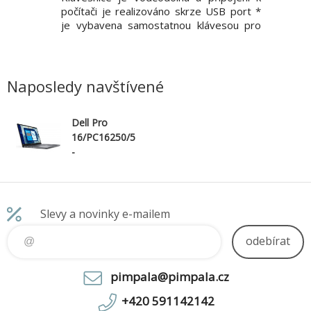
ztráty. Celá
počítači je realizováno skrze USB port *
Anti-gl
apacit a 2
je vybavena samostatnou klávesou pro
přednast
brat ideální
vyvolání AI asistenta Microsoft Copilot
100 Hz 
nejrychlejší
ZÁKLADNÍ SPECIFIKACE Rozložení kláves:
Rozteč 
, Kapacita:
československé Multimediální klávesy:
Pixely n
ano, sdí
poměr: 
Naposledy navštívené
Dell Pro
16/PC16250/5
-
120U/16"/WU
XGA/8GB/512
GB/Iris
Xe/W11P/Blac
Slevy a novinky e-mailem
k/3R NBD
odebírat
pimpala@pimpala.cz
+420 591142142