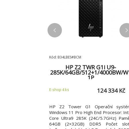
Kód: B34LBES#BCM
i 800 G9/Mini/i5-
HP Z2 TWR G1i U9-
/512GB SSD/UHD
285K/64GB/512+1/4000BW/W
11P/3RNBD
1P
41 797 Kč
124 334 Kč
E-shop 4 ks
ini 800 G9 Desktop PC
HP Z2 Tower G1 Operační systé
P Elite Mini 800 nabízí
Windows 11 Pro High End Procesor: Int
potřebný na tvorbu
Core Ultra9 285K (24C/5.7GHz) Pamě
zentací, zpracování
64GB (2×32GB) DDR5 Počet slo