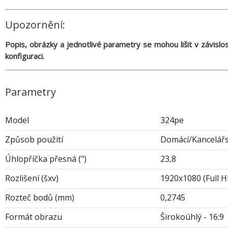
Upozornění:
Popis, obrázky a jednotlivé parametry se mohou lišit v závisl
konfiguraci.
Parametry
Model
324pe
Způsob použití
Domácí/Kancelář
Úhlopříčka přesná (")
23,8
Rozlišení (šxv)
1920x1080 (Full H
Rozteč bodů (mm)
0,2745
Formát obrazu
Širokoúhlý - 16:9