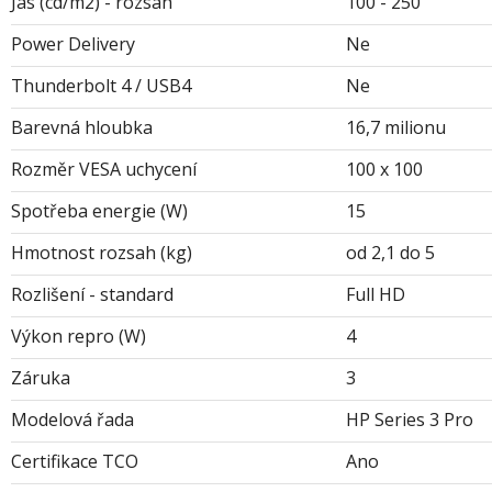
Jas (cd/m2) - rozsah
100 - 250
Power Delivery
Ne
Thunderbolt 4 / USB4
Ne
Barevná hloubka
16,7 milionu
Rozměr VESA uchycení
100 x 100
Spotřeba energie (W)
15
Hmotnost rozsah (kg)
od 2,1 do 5
Rozlišení - standard
Full HD
Výkon repro (W)
4
Záruka
3
Modelová řada
HP Series 3 Pro
Certifikace TCO
Ano