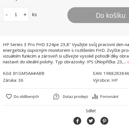
Do košíku
-
+
ks
HP Series 3 Pro FHD 324pe 23,8" Využijte svůj pracovní den na
energeticky úsporným monitorem s rozlišením FHD. Zvyšte prod
vizuálním funkcím a zároveň si užívejte vysoké pohodlí díky obr
nastavit do ideální polohy. Typ obrazovky: IPS Úhlopříčka: 23,...
v
Kód:
B1GM5AA#ABB
EAN:
198828384
Záruka:
36
Výrobce:
HP
Do oblíbených
Dotaz prodejci
Porovnání
Sdílet