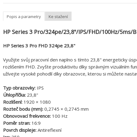
Popis a parametry
Ke stažení
HP Series 3 Pro/324pe/23,8"/IPS/FHD/100Hz/5ms/B
HP Series 3 Pro FHD 324pe 23,8"
Využijte svůj pracovní den naplno s tímto 23,8" energeticky ú
rozlišením FHD. Zvyšte produktivitu díky správným vizuálním fun
užívejte vysoké pohodlí díky obrazovce, kterou si můžete nastav
Typ obrazovky:
IPS
Úhlopříčka:
23,8“
Rozlišení:
1920 × 1080
Rozteč bodu (mm):
0,2745 × 0,2745 mm
Obnovovací frekvence:
100 Hz
Poměr stran:
16:9
Povrch displeje:
Antireflexní