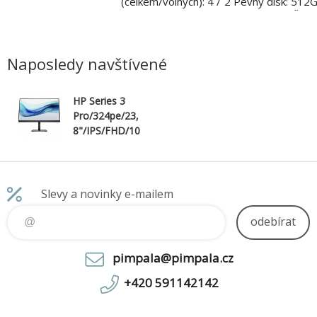
ou produkci atraktivního
(celkem/volných): 4 / 2 Pevný disk: 512
 o ideální kompaktní
Z Turbo + 1TB NVMe SSDs Čteč
ování náročných úloh,
paměťových karet: Ne Grafická kart
 výkonným procesorem
NVIDIA RTX PRO 4000 Blackwell 24
í grafikou a skvě
Ethernet: Ano Klávesnice: Ano Myš: Ano
Naposledy navštívené
HP Series 3
Pro/324pe/23,
8"/IPS/FHD/10
0Hz/5ms/Blac
k/3R
Slevy a novinky e-mailem
odebírat
pimpala@pimpala.cz
+420 591142142