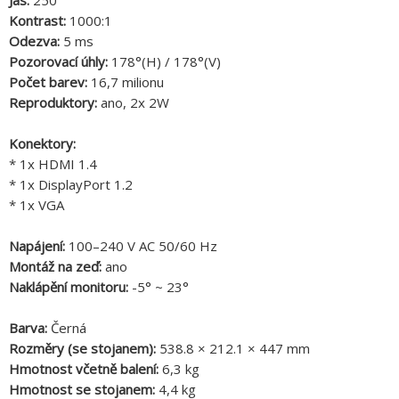
Jas:
250
Kontrast:
1000:1
Odezva:
5 ms
Pozorovací úhly:
178°(H) / 178°(V)
Počet barev:
16,7 milionu
Reproduktory:
ano, 2x 2W
Konektory:
* 1x HDMI 1.4
* 1x DisplayPort 1.2
* 1x VGA
Napájení:
100–240 V AC 50/60 Hz
Montáž na zeď:
ano
Naklápění monitoru:
-5° ~ 23°
Barva:
Černá
Rozměry (se stojanem):
538.8 × 212.1 × 447 mm
Hmotnost včetně balení:
6,3 kg
Hmotnost se stojanem:
4,4 kg