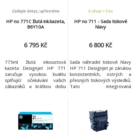
Zadejte dotaz, upřesníme
E-shop > 5 ks
HP no 771C žlutá ink.kazeta,
HP no 711 - Sada tiskové
B6Y10A
hlavy
6 795 Kč
6 800 Kč
775ml žlutá inkoustová
Sada náhradní tiskové hlavy
kazeta Designjet HP 771
HP 711 DesignJet je zárukou
zaručuje vysokou kvalitu
konzistentních, ostrých a
splňující očekávání vašich
přesných tiskových výsledků.
zákazníků a krátkou dobu
Tato integrovaná
dodání. Fotografické inkousty
čtyřbarevná tisková hlava HP
HP Vivid pomáhají rychle
s dlouhou životností byla
reagovat, protože zaručují
navržena společně s vaší
kvalitní, rychlý, snadný a
tiskárnou v podobě
bezproblémový tisk.
optimalizovaného tiskového
Specifikace *Barvy tiskových
systému. Barva: Černá,
kazet Žlutá *Inkoustová
azurová, purpurová, žlutá
kapka 6 pl *Kompatibilní t
Inkoustová kapka: 12 pl