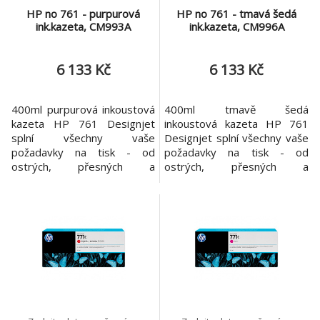
HP no 761 - purpurová
HP no 761 - tmavá šedá
ink.kazeta, CM993A
ink.kazeta, CM996A
6 133 Kč
6 133 Kč
400ml purpurová inkoustová
400ml tmavě šedá
kazeta HP 761 Designjet
inkoustová kazeta HP 761
splní všechny vaše
Designjet splní všechny vaše
požadavky na tisk - od
požadavky na tisk - od
ostrých, přesných a
ostrých, přesných a
nenákladných černobílých
nenákladných černobílých
výkresů po výjimečné
výkresů po výjimečné
vysoce kvalitní prezentace.
vysoce kvalitní prezentace.
Originální tiskové materiály
Originální tiskové materiály
HP zajišťují vysoce
HP zajišťují vysoce
produktivní tisk s nízkými
produktivní tisk s nízkými
nároky na údržbu. S
nároky na údržbu. S
originálními inkousty HP
originálními inkousty HP
získáte unikátní kombinaci
získáte unikátní kombinaci kva
kval