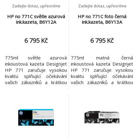
Zadejte dotaz, upřesníme
Zadejte dotaz, upřesníme
HP no 771C světle azurová
HP no 771C foto černá
ink.kazeta, B6Y12A
ink.kazeta, B6Y13A
6 795 Kč
6 795 Kč
775ml světle azurová
775ml matná černá
inkoustová kazeta Designjet
inkoustová kazeta Designjet
HP 771 zaručuje vysokou
HP 771 zaručuje vysokou
kvalitu splňující očekávání
kvalitu splňující očekávání
vašich zákazníků a krátkou
vašich zákazníků a krátkou
dobu dodání. Fotografické
dobu dodání. Fotografické
inkousty HP Vivid pomáhají
inkousty HP Vivid pomáhají
rychle reagovat, protože
rychle reagovat, protože
zaručují kvalitní, rychlý,
zaručují kvalitní, rychlý,
snadný a bezproblémový
snadný a bezproblémový
tisk. Specifikace *Barvy
tisk. Specifikace *Barvy
tiskových kazet Světlá
tiskových kazet Fotografická
azurová *Inkoustová kapka 4
černá *Inkoustová kapka 4
p