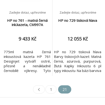
(černob
Zadejte dotaz, upřesníme
Zadejte dotaz, upřesníme
HP no 761 - matná černá
HP no 729 tisková hlava
ink.kazeta, CM997A
9 433 Kč
12 055 Kč
775ml matná černá
HP no 729 tisková hlava
inkoustová kazeta HP 761
Barvy tiskových kazet: Matná
Designjet vytváří ostré,
černá, azurová, purpurová,
přesné a nenákladné
žlutá Kapky Inkoustu 6 pl
černobílé výkresy. Tyto
typy inkoustu Na bázi barviva
originální tiskové materiály
(cyan, magenta, žlutá); na
HP zajišťují vysoce
bázi pigmentu (matná černá)
produktivní tisk s nízkými
4 inkoustové kazety (40ml
1
21
nároky na údržbu, takže
azurová, purpurová, žlutá a
můžete tisknout snadno a s
69 ml matná černá)
jistotou. S originálními
Kompatibilita HP DesignJet
inkousty HP získáte unikátní
T730 36-in Printer HP Desig