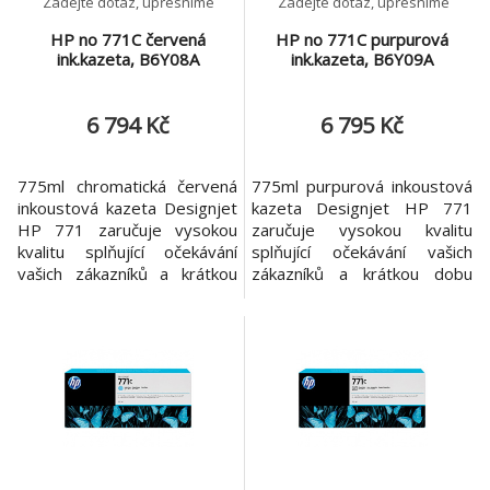
Zadejte dotaz, upřesníme
Zadejte dotaz, upřesníme
HP no 771C červená
HP no 771C purpurová
ink.kazeta, B6Y08A
ink.kazeta, B6Y09A
6 794 Kč
6 795 Kč
775ml chromatická červená
775ml purpurová inkoustová
inkoustová kazeta Designjet
kazeta Designjet HP 771
HP 771 zaručuje vysokou
zaručuje vysokou kvalitu
kvalitu splňující očekávání
splňující očekávání vašich
vašich zákazníků a krátkou
zákazníků a krátkou dobu
dobu dodání. Fotografické
dodání. Fotografické inkousty
inkousty HP Vivid pomáhají
HP Vivid pomáhají rychle
rychle reagovat, protože
reagovat, protože zaručují
zaručují kvalitní, rychlý,
kvalitní, rychlý, snadný a
snadný a bezproblémový
bezproblémový tisk.
tisk. Specifikace *Barvy
Specifikace *Barvy tiskových
tiskových kazet Chromatická
kazet Purpurová *Inkoustová
červená *Inkoustová
kapka 6 pl *Kompat