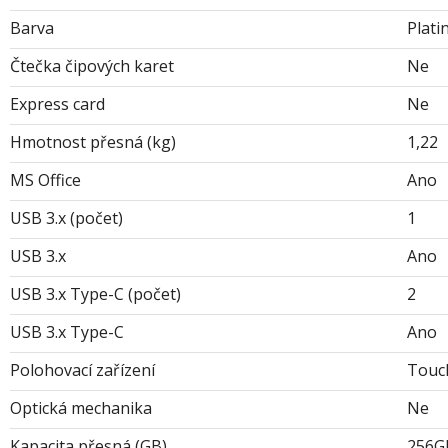
Barva
Plati
Čtečka čipových karet
Ne
Express card
Ne
Hmotnost přesná (kg)
1,22
MS Office
Ano
USB 3.x (počet)
1
USB 3.x
Ano
USB 3.x Type-C (počet)
2
USB 3.x Type-C
Ano
Polohovací zařízení
Touc
Optická mechanika
Ne
Kapacita přesná (GB)
256G