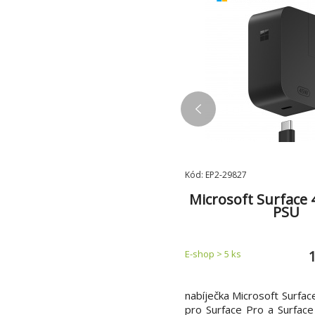
AUV128-128G-RBE
Kód: EP2-29827
DATA UV128/128GB/USB
Microsoft Surface
3.2/USB-A/Modrá
PSU
438 Kč
 > 5 ks
E-shop > 5 ks
lý USB Flash disk s výsuvným USB
nabíječka Microsoft Surfa
ktorem od výrobce ADATA. Kapacita
pro Surface Pro a Surface