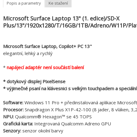
Popis a parametry
Ke stažení
Microsoft Surface Laptop 13" (1. edice)/SD-X
Plus/13"/1920x1280/T/16GB/1TB/Adreno/W11P/Pla
Microsoft Surface Laptop, Copilot+ PC 13"
elegantní, lehký a rychlý
*
napájecí adaptér není součástí balení
* dotykový displej PixelSense
* výjimečné psaní na klávesnici s velkým touchpadem a speciální
Software:
Windows 11 Pro + předinstalovaná aplikace Microsof
Procesor:
Snapdragon X Plus X1P-42-100 (8 jader, 8 vláken, 3
NPU:
Qualcomm® Hexagon™ se 45 TOPS
Grafická karta:
Integrovaná Qualcomm Adreno GPU
Senzory:
senzor okolní barvy