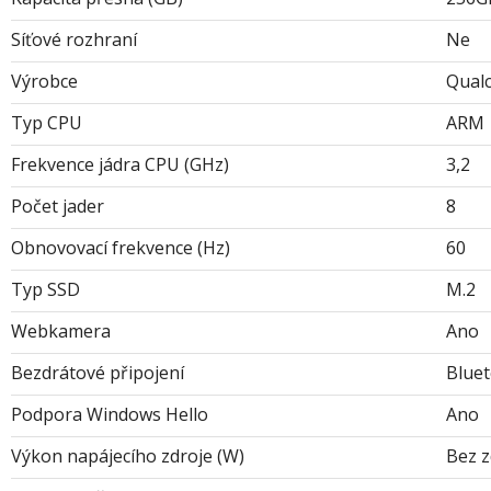
Síťové rozhraní
Ne
Výrobce
Qual
Typ CPU
ARM
Frekvence jádra CPU (GHz)
3,2
Počet jader
8
Obnovovací frekvence (Hz)
60
Typ SSD
M.2
Webkamera
Ano
Bezdrátové připojení
Blue
Podpora Windows Hello
Ano
Výkon napájecího zdroje (W)
Bez z