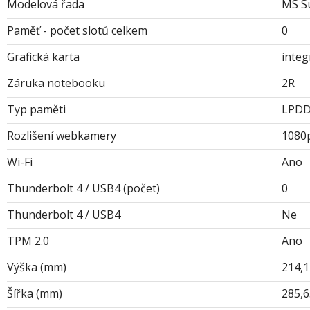
Modelová řada
MS Su
Paměť - počet slotů celkem
0
Grafická karta
inte
Záruka notebooku
2R
Typ paměti
LPDD
Rozlišení webkamery
1080
Wi-Fi
Ano
Thunderbolt 4 / USB4 (počet)
0
Thunderbolt 4 / USB4
Ne
TPM 2.0
Ano
Výška (mm)
214,1
Šířka (mm)
285,6