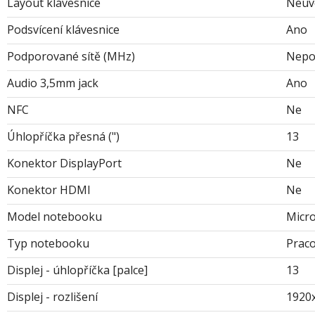
Layout klávesnice
Neuv
Podsvícení klávesnice
Ano
Podporované sítě (MHz)
Nepo
Audio 3,5mm jack
Ano
NFC
Ne
Úhlopříčka přesná (")
13
Konektor DisplayPort
Ne
Konektor HDMI
Ne
Model notebooku
Micro
Typ notebooku
Prac
Displej - úhlopříčka [palce]
13
Displej - rozlišení
1920