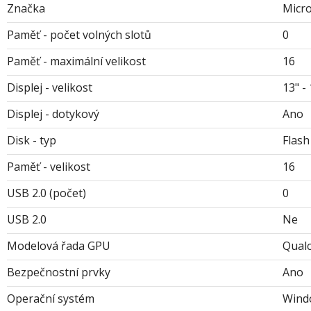
Značka
Micro
Paměť - počet volných slotů
0
Paměť - maximální velikost
16
Displej - velikost
13" - 
Displej - dotykový
Ano
Disk - typ
Flash
Paměť - velikost
16
USB 2.0 (počet)
0
USB 2.0
Ne
Modelová řada GPU
Qual
Bezpečnostní prvky
Ano
Operační systém
Wind