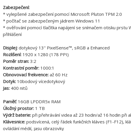
Zabezpečení:
* vylepšené zabezpečení pomocí Microsoft Pluton TPM 2.0
* počítač se zabezpečeným jádrem Windows 11
* ověřování pomocí tlačítka napájení se snímačem otisku prst
přihlášení
Displej:
dotykový 13" PixelSense™, sRGB a Enhanced
Rozlišení:
1920 x 1280 (178 PPI)
Poměr stran:
3:2
Kontrastní poměr:
1000:1
Obnovovací frekvence:
až 60 Hz
Dotyk:
10bodový vícedotykový
Jas:
400 nitů
Paměť:
16GB LPDDR5x RAM
Úložný prostor:
1 TB
Výdrž baterie:
při přehrávání videa až 23 hodin/až 16 hodin při a
Klávesnice:
podsvícená, celý řádek funkčních kláves (F1-F12), klá
ovládání médií, jasu obrazovky