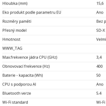
Hloubka (mm)
15,6
Eko produkt podle parametru EU
Ano
Rozměry paměti
Bez p
Přesný model
SD-X 
Hmotnost
Velmi
WWW_TAG
Max.frekvence jádra CPU (GHz)
3,4
Obnovovací frekvence (Hz)
400
Baterie - kapacita (Wh)
50
CPU s podporou AI
Ano
Bluetooth verze
5.4
Wi-Fi standard
Wi-Fi