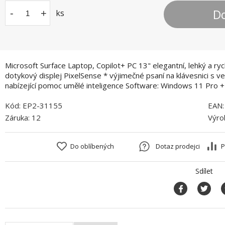
Do
-
+
ks
Microsoft Surface Laptop, Copilot+ PC 13" elegantní, lehký a ryc
dotykový displej PixelSense * výjimečné psaní na klávesnici s v
nabízející pomoc umělé inteligence Software: Windows 11 Pro + 
Kód:
EP2-31155
EAN
Záruka:
12
Výro
Do oblíbených
Dotaz prodejci
P
Sdílet