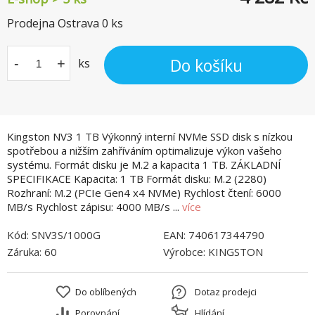
Prodejna Ostrava
0
ks
Do košíku
-
+
ks
Kingston NV3 1 TB Výkonný interní NVMe SSD disk s nízkou
spotřebou a nižším zahříváním optimalizuje výkon vašeho
systému. Formát disku je M.2 a kapacita 1 TB. ZÁKLADNÍ
SPECIFIKACE Kapacita: 1 TB Formát disku: M.2 (2280)
Rozhraní: M.2 (PCIe Gen4 x4 NVMe) Rychlost čtení: 6000
MB/s Rychlost zápisu: 4000 MB/s ...
více
Kód:
SNV3S/1000G
EAN:
740617344790
Záruka:
60
Výrobce:
KINGSTON
Do oblíbených
Dotaz prodejci
Porovnání
Hlídání