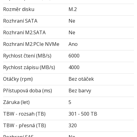
Rozměr disku
M.2
Rozhraní SATA
Ne
Rozhraní M2.SATA
Ne
Rozhraní M2.PCIe NVMe
Ano
Rychlost čtení (MB/s)
6000
Rychlost zápisu (MB/s)
4000
Otáčky (rpm)
Bez otáček
Přístupová doba (ms)
Bez barvy
Záruka (let)
5
TBW - rozsah (TB)
301 - 500 TB
TBW - přesná (TB)
320
Rozhraní SAS
Ne