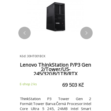
Kód: 30HT001BCK
Kód: 11554
r/i7-
Lenovo ThinkStation P/P3 Gen
X-Diab
D/UHD
2/Tower/U5-
TWR/i5
D
245/32GB/1TB/RTX
A400/W11P/3ROn-Site
9 Kč
69 503 Kč
E-shop 2 ks
E-shop 1 k
 HP Elite
ThinkStation P3 Tower Gen 2
POŘIĎT
e vysoký
Formát:Tower Barva:Černá Procesor:Intel
HERNÍ
ří pracují
Core Ultra 5 245, 24MB Intel Smart
COMPUTER