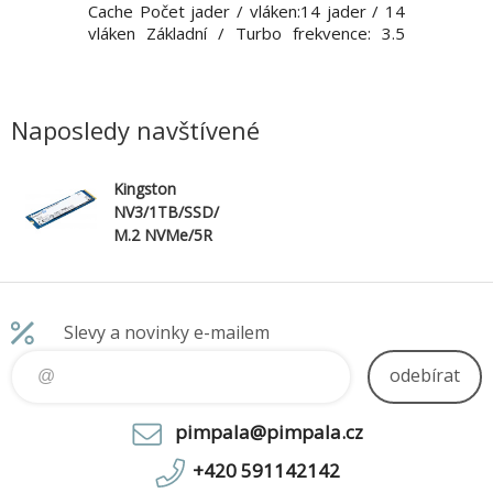
slováním a
Cache Počet jader / vláken:14 jader / 14
nejsou jen
edná se o
vláken Základní / Turbo frekvence: 3.5
rodinou. 
 náročných
GHz / 5.1 GHz Operační
možnost n
novějším
systém:Windows 11 Pro, Czech / Slovak /
přímo na 
eskovým
English Grafická karta:Integrated Intel
Zapojte 
ro Sec
Graphics + 1x NVIDIA RTX A400 4GB P
gamingu – 
Naposledy navštívené
Kingston
NV3/1TB/SSD/
M.2 NVMe/5R
Slevy a novinky e-mailem
odebírat
pimpala@pimpala.cz
+420 591142142