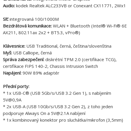
Audio:
kodek Realtek ALC233VB or Conexant CX11771, 2Wx1
Síť:
integrovaná 100/1000M
Bezdrátová komunikace:
WLAN + Bluetooth (Intel® Wi-Fi® 6E
AX211, 802.11ax 2x2 + BT5.3, vPro®)
Klávesnice:
USB Traditional, černá, čeština/slovenština
Myš:
USB Calliope, černá
Správa zabezpečení:
diskrétní TPM 2.0 (certifikace TCG),
certifikace FIPS 140-2, Chassis Intrusion Switch
Napájení:
90W 89% adaptér
Přední porty:
* 1x USB-C® (USB 5Gb/s/USB 3.2 Gen 1), s nabíjením
5V@0,9A
* 2x USB-A (USB 10Gb/s/USB 3.2 Gen 2), z toho jeden
podporuje Always On a 5V@2.1A nabíjení
* 1x kombinovaný konektor pro sluchátka/mikrofon (3,5mm)