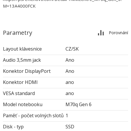
M=13A4000FCK
Parametry
Porovnání
Layout klávesnice
CZ/SK
Audio 3,5mm jack
Ano
Konektor DisplayPort
Ano
Konektor HDMI
ano
VESA standard
ano
Model notebooku
M70q Gen 6
Paměť - počet volných slotů
1
Disk - typ
SSD