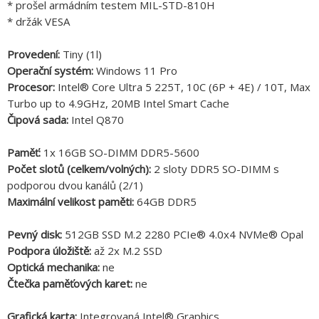
* prošel armádním testem MIL-STD-810H
* držák VESA
Provedení:
Tiny (1l)
Operační systém:
Windows 11 Pro
Procesor:
Intel® Core Ultra 5 225T, 10C (6P + 4E) / 10T, Max
Turbo up to 4.9GHz, 20MB Intel Smart Cache
Čipová sada:
Intel Q870
Paměť:
1x 16GB SO-DIMM DDR5-5600
Počet slotů (celkem/volných):
2 sloty DDR5 SO-DIMM s
podporou dvou kanálů (2/1)
Maximální velikost paměti:
64GB DDR5
Pevný disk:
512GB SSD M.2 2280 PCIe® 4.0x4 NVMe® Opal
Podpora úložiště:
až 2x M.2 SSD
Optická mechanika:
ne
Čtečka paměťových karet:
ne
Grafická karta:
Integrovaná Intel® Graphics