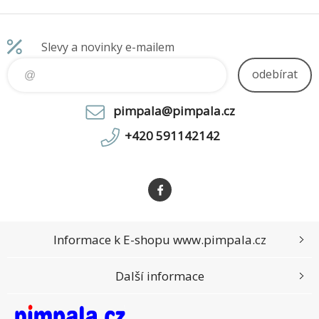
225T/16GB/51
2GB/Intel
int/W11P/3RO
Slevy a novinky e-mailem
n-Site
odebírat
pimpala@pimpala.cz
+420 591142142
Informace k E-shopu www.pimpala.cz
Další informace