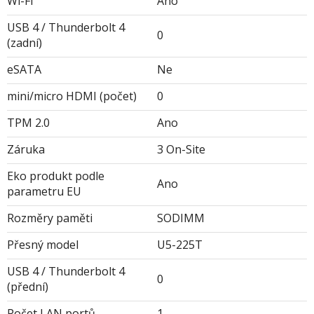
Wi-Fi
Ano
USB 4 / Thunderbolt 4
0
(zadní)
eSATA
Ne
mini/micro HDMI (počet)
0
TPM 2.0
Ano
Záruka
3 On-Site
Eko produkt podle
Ano
parametru EU
Rozměry paměti
SODIMM
Přesný model
U5-225T
USB 4 / Thunderbolt 4
0
(přední)
Počet LAN portů
1