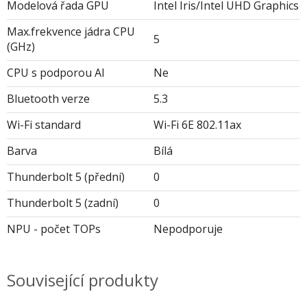
Modelová řada GPU
Intel Iris/Intel UHD Graphics
Max.frekvence jádra CPU
5
(GHz)
CPU s podporou AI
Ne
Bluetooth verze
5.3
Wi-Fi standard
Wi-Fi 6E 802.11ax
Barva
Bílá
Thunderbolt 5 (přední)
0
Thunderbolt 5 (zadní)
0
NPU - počet TOPs
Nepodporuje
Související produkty