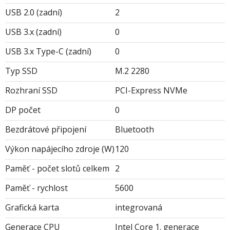
USB 2.0 (zadní)
2
USB 3.x (zadní)
0
USB 3.x Type-C (zadní)
0
Typ SSD
M.2 2280
Rozhraní SSD
PCI-Express NVMe
DP počet
0
Bezdrátové připojení
Bluetooth
Výkon napájecího zdroje (W)
120
Paměť - počet slotů celkem
2
Paměť - rychlost
5600
Grafická karta
integrovaná
Generace CPU
Intel Core 1. generace