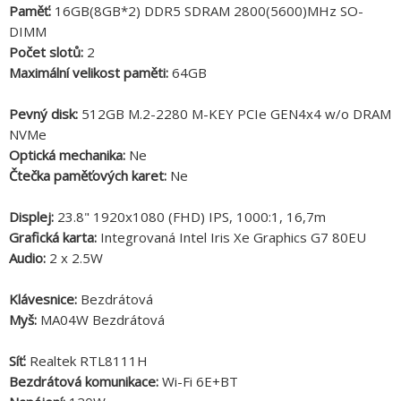
Paměť:
16GB(8GB*2) DDR5 SDRAM 2800(5600)MHz SO-
DIMM
Počet slotů:
2
Maximální velikost paměti:
64GB
Pevný disk:
512GB M.2-2280 M-KEY PCIe GEN4x4 w/o DRAM
NVMe
Optická mechanika:
Ne
Čtečka paměťových karet:
Ne
Displej:
23.8" 1920x1080 (FHD) IPS, 1000:1, 16,7m
Grafická karta:
Integrovaná Intel Iris Xe Graphics G7 80EU
Audio:
2 x 2.5W
Klávesnice:
Bezdrátová
Myš:
MA04W Bezdrátová
Síť:
Realtek RTL8111H
Bezdrátová komunikace:
Wi-Fi 6E+BT