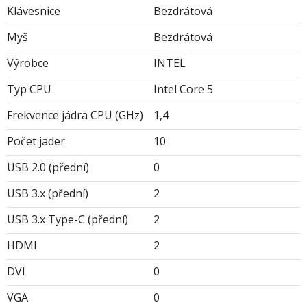
Klávesnice
Bezdrátová
Myš
Bezdrátová
Výrobce
INTEL
Typ CPU
Intel Core 5
Frekvence jádra CPU (GHz)
1,4
Počet jader
10
USB 2.0 (přední)
0
USB 3.x (přední)
2
USB 3.x Type-C (přední)
2
HDMI
2
DVI
0
VGA
0