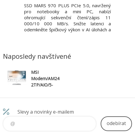
h drive. *
SSD MARS 970 PLUS PCIe 5.0, navržený
Základní
 - 32GB *
pro notebooky a mini PC, nabízí
počítače
Rozměry -
ohromující sekvenční čtení/zápis 11
GB (1 GB 
ost - 10g
000/10 000 MB/s. Snižte latenci a
* Skutečn
ibilní i s
odemkněte špičkový výkon v AI úlohách a
menší (k
poutko na
hrách. S kapacitou 2 TB, tepelnou
operační
adavky -
účinností nové generace a podporou
Proveden
/Vista™/7
nejnovějších platforem Intel/AMD je to
5.0 x4, 
í, Linu
upgrade, který potřebujete k vítězství.
80,15 x 
Naposledy navštívené
*Použiteln
MSI
Modern/AM24
2TP/AIO/5-
120U/16GB/51
2GB/Intel
int/W11H/3R
Slevy a novinky e-mailem
odebírat