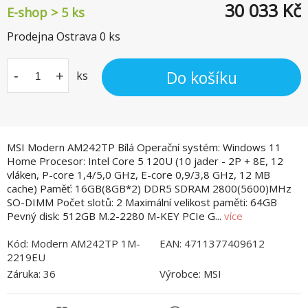
30 033
Kč
E-shop > 5 ks
Prodejna Ostrava
0
ks
Do košíku
-
+
ks
MSI Modern AM242TP Bílá Operační systém: Windows 11
Home Procesor: Intel Core 5 120U (10 jader - 2P + 8E, 12
vláken, P-core 1,4/5,0 GHz, E-core 0,9/3,8 GHz, 12 MB
cache) Paměť: 16GB(8GB*2) DDR5 SDRAM 2800(5600)MHz
SO-DIMM Počet slotů: 2 Maximální velikost paměti: 64GB
Pevný disk: 512GB M.2-2280 M-KEY PCIe G...
více
Kód:
Modern AM242TP 1M-
EAN:
4711377409612
2219EU
Záruka:
36
Výrobce:
MSI