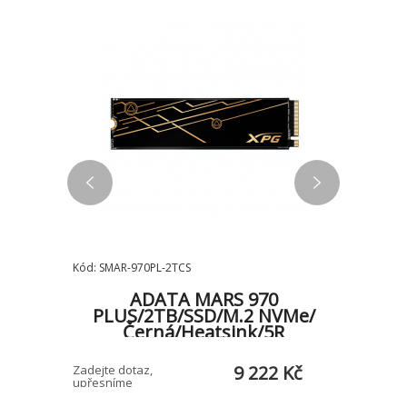
Kód: SMAR-970PL-2TCS
Kód: MZ-V
008
ADATA MARS 970
k)
PLUS/2TB/SSD/M.2 NVMe/
PRO
Černá/Heatsink/5R
Č
 Kč
9 222 Kč
Zadejte dotaz,
E-shop > 5 
upřesníme