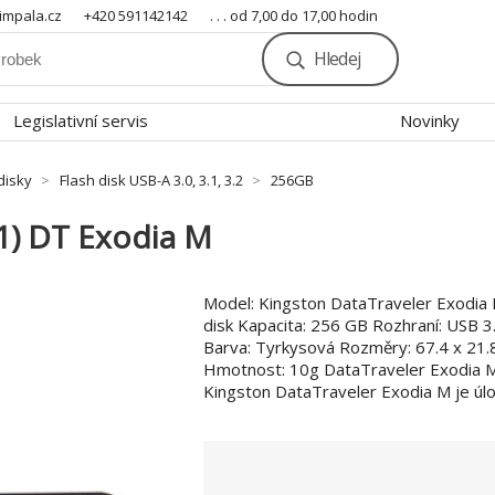
mpala.cz
+420 591142142
. . . od 7,00 do 17,00 hodin
Hledej
Legislativní servis
Novinky
disky
Flash disk USB-A 3.0, 3.1, 3.2
256GB
1) DT Exodia M
Model: Kingston DataTraveler Exodia 
disk Kapacita: 256 GB Rozhraní: USB 3
Barva: Tyrkysová Rozměry: 67.4 x 21.
Hmotnost: 10g DataTraveler Exodia M
Kingston DataTraveler Exodia M je úlo