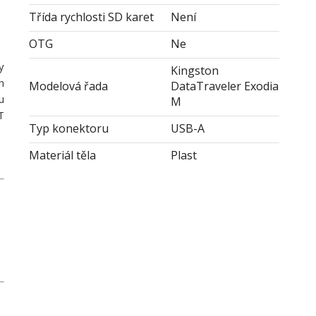
Třída rychlosti SD karet
Není
OTG
Ne
y
Kingston
h
Modelová řada
DataTraveler Exodia
u
M
T
Typ konektoru
USB-A
Materiál těla
Plast