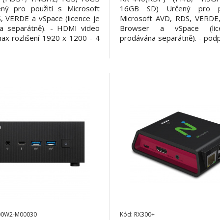
ný pro použití s Microsoft
16GB SD) Určený pro p
, VERDE a vSpace (licence je
Microsoft AVD, RDS, VERDE,
a separátně). - HDMI video
Browser a vSpace (lic
ax rozlišení 1920 x 1200 - 4
prodávána separátně). - pod
 - WiFi 802.11 b/g/n/ac - 1 x
monitorů (2 x micro HD
RJ45 LAN port - Kensington
output), rozlišení až 4K - 4 
ty port - Speaker jack
USB 3.0, 2 x USB 2.0) - Wi
44kHz/Stereo high-quality
b/g/n/ac - 1 x Gigabit RJ45 
1 rok SW
Kensington security port
00W2-M00030
Kód: RX300+