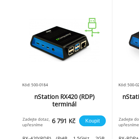
Kód: 500-0184
Kód: 500-0
nStation RX420 (RDP)
nStat
terminál
Zadejte dotaz,
Zadejte do
6 791 Kč
Koupit
upřesníme
upřesníme
RX-420(RDP) (Pi4B, 1.5GHz, 2GB,
RX-RDP+ 