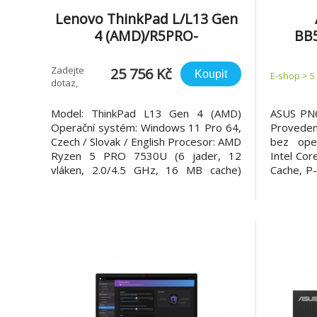
Lenovo ThinkPad L/L13 Gen
4 (AMD)/R5PRO-
BB5
7530U/13,3"/WUXGA/16GB/5
13500H
12GB SSD/RX Vega
Zadejte
25 756 Kč
Koupit
E-shop > 5
dotaz,
7/W11P/Black/3RNBD
upřesníme
Model: ThinkPad L13 Gen 4 (AMD)
ASUS PN
Operační systém: Windows 11 Pro 64,
Proveden
Czech / Slovak / English Procesor: AMD
bez ope
Ryzen 5 PRO 7530U (6 jader, 12
Intel Co
vláken, 2.0/4.5 GHz, 16 MB cache)
Cache, P
Paměť: 16GB Soldered DDR4-3200
up to 3
Počet slotů (celkem/volných): 0/0
pevného 
Maximální velikost: 16 GB Pevný disk:
M.2 228
512GB SSD M.2 2242 PCIe® 4.0x4
256GB~2
NVMe® Opal 2.0 O
6Gb/s, s