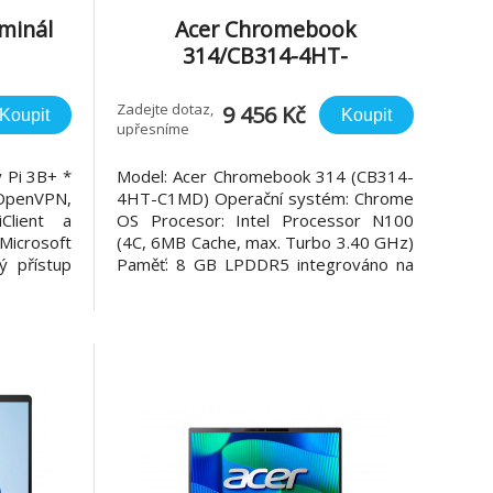
minál
Acer Chromebook
314/CB314-4HT-
C1MD/N100/14"/FHD/T/8GB/
128GB
Zadejte dotaz,
9 456 Kč
Koupit
Koupit
upřesníme
eMMC/UHD/Chrome/Silver/2
R
 Pi 3B+ *
Model: Acer Chromebook 314 (CB314-
OpenVPN,
4HT-C1MD) Operační systém: Chrome
Client a
OS Procesor: Intel Processor N100
Microsoft
(4C, 6MB Cache, max. Turbo 3.40 GHz)
 přístup
Paměť: 8 GB LPDDR5 integrováno na
, 1,4GHz
desce + N/A Pevný disk: eMMC 128 GB
rtex A53
+ N/A Rozšiřující sloty pevného disku:
ore IV,
ne Optická mechanika: ne Displej: 14"
měť: 1GB
FHD 1920x1080 IPS antireflexní dotyk