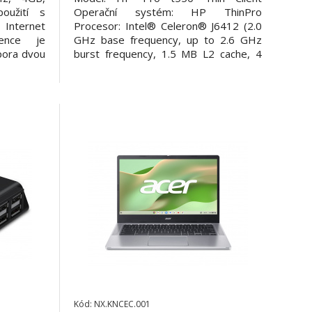
oužití s
Operační systém: HP ThinPro
 Internet
Procesor: Intel® Celeron® J6412 (2.0
ence je
GHz base frequency, up to 2.6 GHz
pora dvou
burst frequency, 1.5 MB L2 cache, 4
MI video
cores, 4 threads) Pevný disk: 32 GB
x USB (2 x
eMMC Optická mechanika: Neobsahuje
Fi 802.11
Grafická karta: Intel UHD Graphics
LAN port -
Paměť: 4 GB DDR4-3200 SDRAM (1 x 4
GB) SODIMM Počet
Kód: NX.KNCEC.001