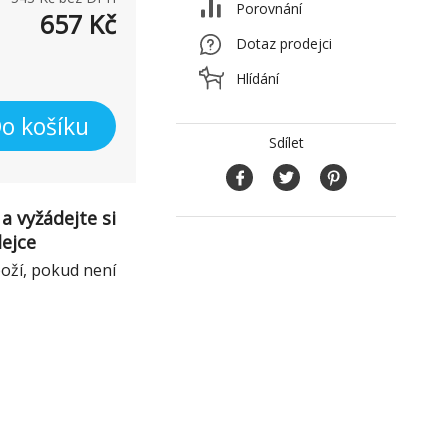
Porovnání
657
Kč
Dotaz prodejci
Hlídání
o košíku
Sdílet
a vyžádejte si
dejce
boží, pokud není