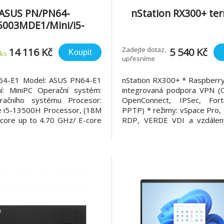
ASUS PN/PN64-
nStation RX300+ ter
003MDE1/Mini/i5-
/bez RAM/Iris Xe/bez
OS/3R
Zadejte dotaz,
14 116 Kč
5 540 Kč
Koupit
 ks
upřesníme
64-E1 Model: ASUS PN64-E1
nStation RX300+ * Raspberry
í: MiniPC Operační systém:
integrovaná podpora VPN (
račního systému Procesor:
OpenConnect, IPSec, Forti
re i5-13500H Processor, (18M
PPTP) * režimy: vSpace Pro, 
-core up to 4.70 GHz/ E-core
RDP, VERDE VDI a vzdálený
.50 GHz) Pevný disk: bez
SOC: Broadcom BCM2837
disku Podpora úložiště: *2x
64bitový čtyřjádrový Co
0 PCIe Gen4x4, supports
dvoujádrový VideoC
TB NVMe SSD *1x 2.5" SATA
multimediální procesor Pa
upports 1TB 720
Disk: 32GB interní MicroSD Síť