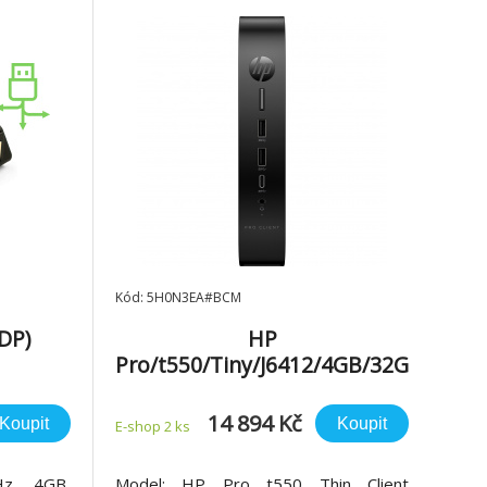
Kód: 5H0N3EA#BCM
DP)
HP
Pro/t550/Tiny/J6412/4GB/32G
B SSD/UHD/HP ThinPro/3R
14 894 Kč
Koupit
Koupit
E-shop 2 ks
Hz, 4GB,
Model: HP Pro t550 Thin Client