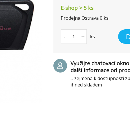
E-shop > 5 ks
Prodejna Ostrava
0
ks
D
-
+
ks
Využijte chatovací okno 
další informace od pro
... zejména k dostupnosti z
ihned skladem