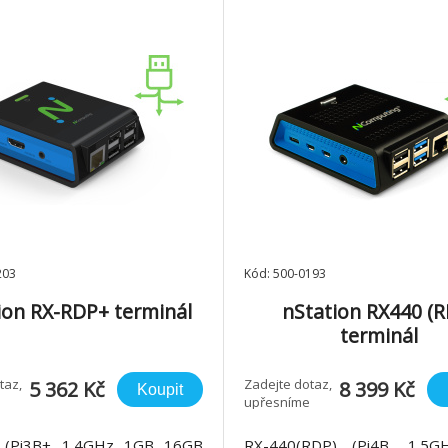
203
Kód: 500-0193
ion RX-RDP+ terminál
nStation RX440 (R
terminál
taz,
Zadejte dotaz,
5 362 Kč
8 399 Kč
Koupit
upřesníme
(Pi3B+, 1.4GHz, 1GB, 16GB
RX-440(RDP) (Pi4B, 1.5G