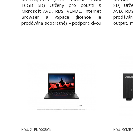
16GB SD) Určený pro použití s
SD) Urče
Microsoft AVD, RDS, VERDE, Internet
AVD, RDS
Browser a vSpace (licence je
prodáván
prodávána separátně). - podpora dvou
output, m
monitorů (2 x micro HDMI video
x USB 2.0
output), rozlišení až 4K - 4 x USB (2 x
Gigabit 
USB 3.0, 2 x USB 2.0) - WiFi 802.11
securi
b/g/n/ac - 1 x Gigabit RJ45 LAN port -
(16bit/
Kensington security port
audio) - 
Kód: 21FN0008CK
Kód: 90MR