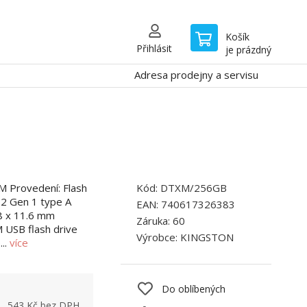
Košík
Přihlásit
je prázdný
Adresa prodejny a servisu
M Provedení: Flash
Kód:
DTXM/256GB
.2 Gen 1 type A
EAN:
740617326383
8 x 11.6 mm
Záruka:
60
 USB flash drive
Výrobce:
KINGSTON
...
více
Do oblíbených
543
Kč bez DPH