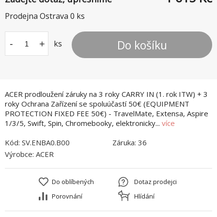
Prodejna Ostrava
0
ks
Do košíku
-
+
ks
ACER prodloužení záruky na 3 roky CARRY IN (1. rok ITW) + 3
roky Ochrana Zařízení se spoluúčastí 50€ (EQUIPMENT
PROTECTION FIXED FEE 50€) - TravelMate, Extensa, Aspire
1/3/5, Swift, Spin, Chromebooky, elektronicky...
více
Kód:
SV.ENBA0.B00
Záruka:
36
Výrobce:
ACER
Do oblíbených
Dotaz prodejci
Porovnání
Hlídání