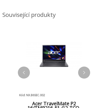
Související produkty
Kód: NX.B6SEC.002
Kód: NX.B6
P2
Acer TravelMate P2
A
-
16/TMP216-51-G2-TCO-
16/