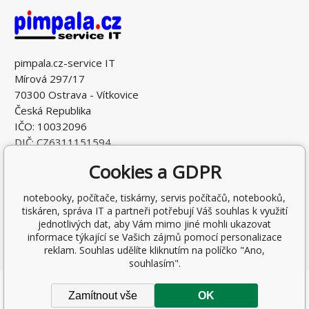
pimpala.cz-service IT
Mírová 297/17
70300 Ostrava - Vítkovice
Česká Republika
IČO: 10032096
DIČ: CZ6311151594
Cookies a GDPR
notebooky, počítače, tiskárny, servis počítačů, notebooků,
tiskáren, správa IT a partneři potřebují Váš souhlas k využití
jednotlivých dat, aby Vám mimo jiné mohli ukazovat
informace týkající se Vašich zájmů pomocí personalizace
reklam. Souhlas udělíte kliknutím na políčko "Ano,
souhlasím".
Copyright © 2026 Ing. Antonín Pohludka
Zamítnout vše
OK