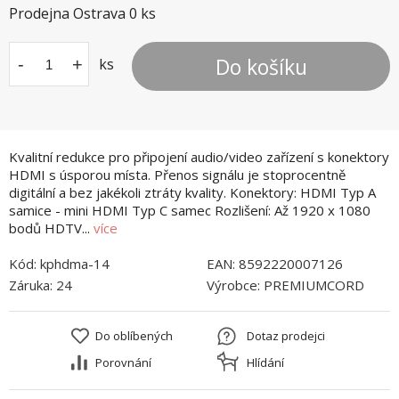
Prodejna Ostrava
0
ks
Do košíku
-
+
ks
Kvalitní redukce pro připojení audio/video zařízení s konektory
HDMI s úsporou místa. Přenos signálu je stoprocentně
digitální a bez jakékoli ztráty kvality. Konektory: HDMI Typ A
samice - mini HDMI Typ C samec Rozlišení: Až 1920 x 1080
bodů HDTV...
více
Kód:
kphdma-14
EAN:
8592220007126
Záruka:
24
Výrobce:
PREMIUMCORD
Do oblíbených
Dotaz prodejci
Porovnání
Hlídání