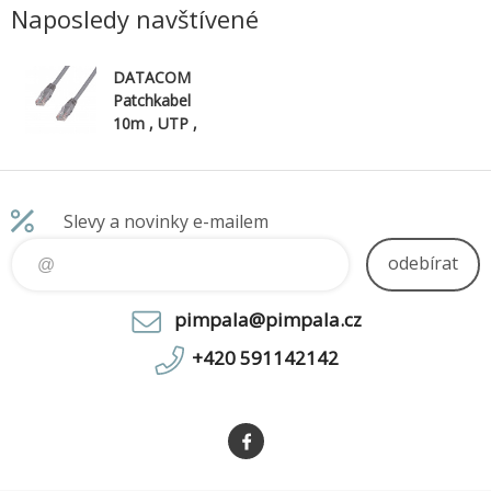
Kensington security port
audio) - 
Naposledy navštívené
DATACOM
Patchkabel
10m , UTP ,
Cat5e , RJ45,
šedý
Slevy a novinky e-mailem
odebírat
pimpala@pimpala.cz
+420 591142142