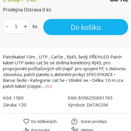
Prodejna Ostrava
0
ks
Do košíku
-
+
ks
Patchkabel 10m , UTP , Cat5e , RJ45, šedý PŘEHLED Patch
kabel UTP lanko cat.5e se dvěma konektory RJ45, pro
propojování počítačových sítí (např. pro spojení PC s datovou
zásuvkou, patch panelu s aktivními prvky) SPECIFIKACE •
Barva: šedá • Kategorie: cat.5e • Stínění: ne • Délka: 10 m cca
patch kabel (coppe...
více
Kód:
1560
EAN:
8596250001765
Záruka:
120
Výrobce:
DATACOM
Do oblíbených
Dotaz prodejci
Porovnání
Hlídání