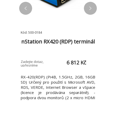
Kód: 500-0184
Kód: 500-0
1a
nStation RX420 (RDP) terminál
nSta
MD
3 Kč
6 812 Kč
Zadejte dotaz,
Zadejte do
upřesníme
upřesníme
ktop Next
RX-420(RDP) (Pi4B, 1.5GHz, 2GB, 16GB
RX-RDP+ 
 objem 1 l
SD) Určený pro použití s Microsoft AVD,
Určený pr
í systém:
RDS, VERDE, Internet Browser a vSpace
VERDE a 
 Ryzen AI
(licence je prodávána separátně). -
separátn
, 2,0/4,8
podpora dvou monitorů (2 x micro HDMI
rozlišení
Ryzen™ AI
video output), rozlišení až 4K - 4 x USB (2
802.11 b
DR5-5600
x USB 3.0, 2 x USB 2.0) - WiFi 802.11
port - Ke
lných): 2
b/g/n/ac - 1 x Gigabit RJ45 LAN port -
jack (16