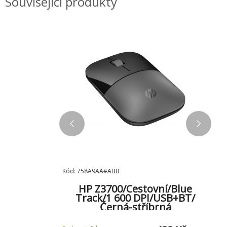
Související produkty
Kód: 758A9AA#ABB
Kód
HP Z3700/Cestovní/Blue
terní/2.5"/
Track/1 600 DPI/USB+BT/
S
/3R
Černá-stříbrná