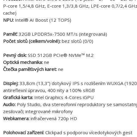
P-core 1,5/4,8 GHz, E-core 1,3/3,8 GHz, LPE-core 0,7/2,4 GH
cache)
NPU:
Intel® AI Boost (12 TOPS)
Paměť:
32GB LPDDR5x-7500 MT/s (integrovaná)
Počet slotů (celkem/volné):
bez slotů (0/0)
Pevný disk:
SSD 512GB PCIe® NVMe™ M.2
Optická mechanika:
ne
Čtečka paměťových karet:
ne
Displej:
33,8cm (13,3”) dotykový IPS s rozlišením WUXGA (192
antireflexní úpravou, 400 nity a 100% sRGB
Grafická karta:
Intel Graphics 4-Cores iGPU
Audio:
Poly Studio, dva stereofonní reproduktory se samostatn
zesilovači; integrované mikrofony
Webkamera:
infračervená 720p HD
Polohovací zařízení:
Clickpad s podporou vícedotykových gest