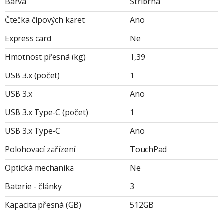
Barva
Stříbrná
Čtečka čipových karet
Ano
Express card
Ne
Hmotnost přesná (kg)
1,39
USB 3.x (počet)
1
USB 3.x
Ano
USB 3.x Type-C (počet)
1
USB 3.x Type-C
Ano
Polohovací zařízení
TouchPad
Optická mechanika
Ne
Baterie - články
3
Kapacita přesná (GB)
512GB