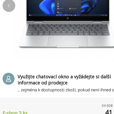
Využijte chatovací okno a vyžádejte si další
informace od prodejce
... zejména k dostupnosti zboží, pokud není ihned
34 608
41
E-shop 3 ks