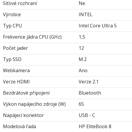
Síťové rozhraní
Ne
Výrobce
INTEL
Typ CPU
Intel Core Ultra 5
Frekvence jádra CPU (GHz)
1,5
Počet jader
12
Typ SSD
M.2
Webkamera
Ano
Verze HDMI
Verze 2.1
Bezdrátové připojení
Bluetooth
Výkon napájecího zdroje (W)
65
Napájecí konektor
USB - C
Modelová řada
HP EliteBook 8