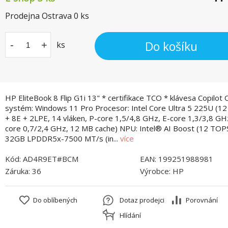
Prodejna Ostrava
0
ks
Do košíku
-
+
ks
HP EliteBook 8 Flip G1i 13" * certifikace TCO * klávesa Copilot
systém: Windows 11 Pro Procesor: Intel Core Ultra 5 225U (12 
+ 8E + 2LPE, 14 vláken, P-core 1,5/4,8 GHz, E-core 1,3/3,8 GH
core 0,7/2,4 GHz, 12 MB cache) NPU: Intel® AI Boost (12 TOP
32GB LPDDR5x-7500 MT/s (in...
více
Kód:
AD4R9ET#BCM
EAN:
199251988981
Záruka:
36
Výrobce:
HP
Do oblíbených
Dotaz prodejci
Porovnání
Hlídání