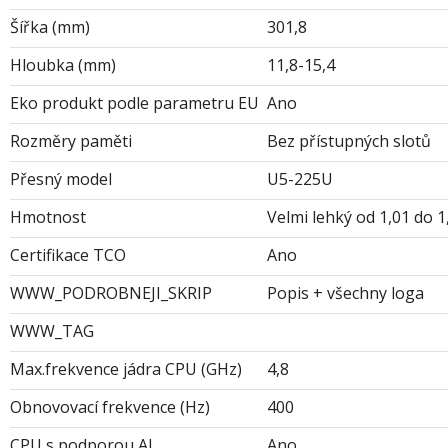
Šířka (mm)
301,8
Hloubka (mm)
11,8-15,4
Eko produkt podle parametru EU
Ano
Rozměry paměti
Bez přístupných slotů
Přesný model
U5-225U
Hmotnost
Velmi lehký od 1,01 do 1
Certifikace TCO
Ano
WWW_PODROBNEJI_SKRIP
Popis + všechny loga
WWW_TAG
Max.frekvence jádra CPU (GHz)
4,8
Obnovovací frekvence (Hz)
400
CPU s podporou AI
Ano