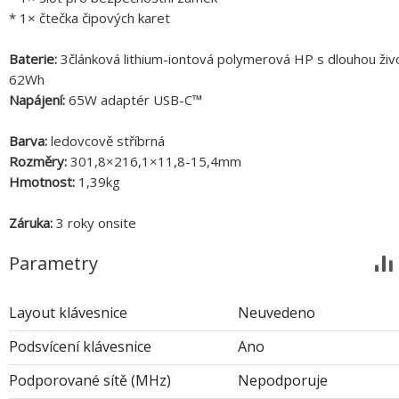
* 1× čtečka čipových karet
Baterie:
3článková lithium-iontová polymerová HP s dlouhou živo
62Wh
Napájení:
65W adaptér USB-C™
Barva:
ledovcově stříbrná
Rozměry:
301,8×216,1×11,8-15,4mm
Hmotnost:
1,39kg
Záruka:
3 roky onsite
Parametry
Layout klávesnice
Neuvedeno
Podsvícení klávesnice
Ano
Podporované sítě (MHz)
Nepodporuje