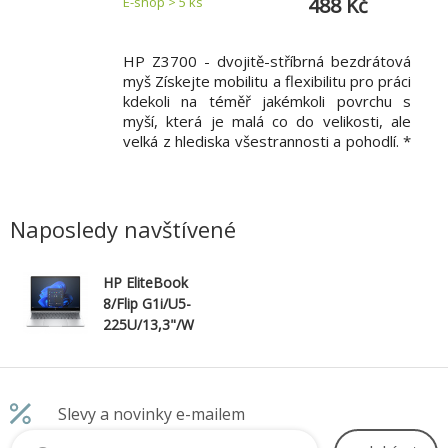
4 599 Kč
488 Kč
E-shop > 5 ks
E-s
ure je spojením
HP Z3700 - dvojitě-stříbrná bezdrátová
Mo
y a zabezpečení.
myš Získejte mobilitu a flexibilitu pro práci
Ka
ním designu Neil
kdekoli na téměř jakémkoli povrchu s
Ro
 recyklovaného
myší, která je malá co do velikosti, ale
ba
vých materiálů.
velká z hlediska všestrannosti a pohodlí. *
Ryc
gie: HDD, Self-
vyrobeno z 50% z recyklovaného plastu *
46
ozhraní: USB 3.2
přepínatelné bezdrátové připojení
Pr
 Provedení: 2,5"
Technické parametry Počet tlačítek: 3
Roz
Rozhra
Hmo
Naposledy navštívené
HP EliteBook
8/Flip G1i/U5-
225U/13,3"/W
UXGA/T/32GB
/512GB/4C-
iGPU/W11P/Sil
ver/3R On-Site
Slevy a novinky e-mailem