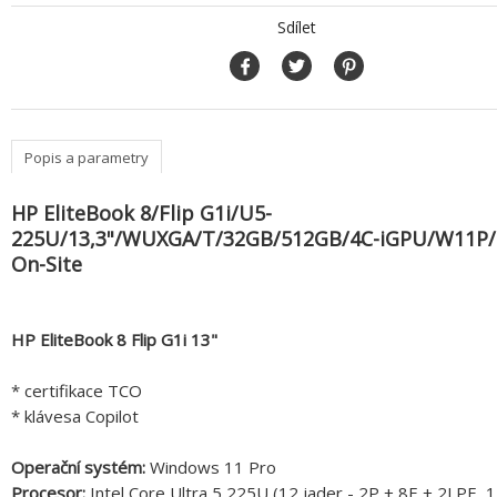
Sdílet
Popis a parametry
HP EliteBook 8/Flip G1i/U5-
225U/13,3"/WUXGA/T/32GB/512GB/4C-iGPU/W11P/S
On-Site
HP EliteBook 8 Flip G1i 13"
* certifikace TCO
* klávesa Copilot
Operační systém:
Windows 11 Pro
Procesor:
Intel Core Ultra 5 225U (12 jader - 2P + 8E + 2LPE, 1