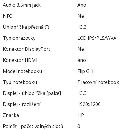
Audio 3,5mm jack
Ano
NFC
Ne
Úhlopříčka přesná (")
13,3
Typ obrazovky
LCD IPS/PLS/WVA
Konektor DisplayPort
Ne
Konektor HDMI
ano
Model notebooku
Flip G1i
Typ notebooku
Pracovní notebook
Displej - úhlopříčka [palce]
13,3
Displej - rozlišení
1920x1200
Značka
HP
Paměť - počet volných slotů
0