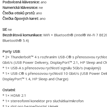
Podsvícená klávesnice:
ano
Numerická klávesnice:
ne
Čtečka otisků prstů:
ano
Čtečka čipových karet:
ano
Síť:
ne
Bezdrátová komunikace:
WiFi + Bluetooth® (Intel® Wi-Fi 7 BE2
Bluetooth® 5.4)
Porty USB:
* 2× Thunderbolt™ 4 s rozhraním USB-C® s přenosovou rychlos
Gbit/s (USB Power Delivery, DisplayPort™ 2.1, HP Sleep and C
* 1× USB-A s přenosovou rychlostí signálu 5Gb/s (napájený)
* 1× USB-C® s přenosovou rychlostí 10 Gbit/s (USB Power Deli
DisplayPort™ 1.4, HP Sleep and Charge)
Ostatní:
* 1× HDMI 2.1
* 1× stereofonní konektor pro sluchátka/mikrofon
* 1× slot pro bezpečnostní zámek