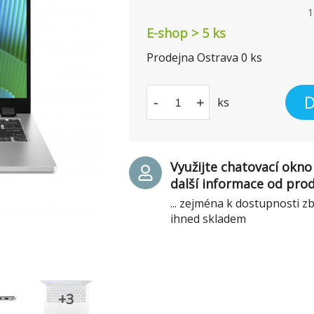
1
E-shop > 5 ks
Prodejna Ostrava
0
ks
D
-
+
ks
Využijte chatovací okno 
další informace od pro
... zejména k dostupnosti z
ihned skladem