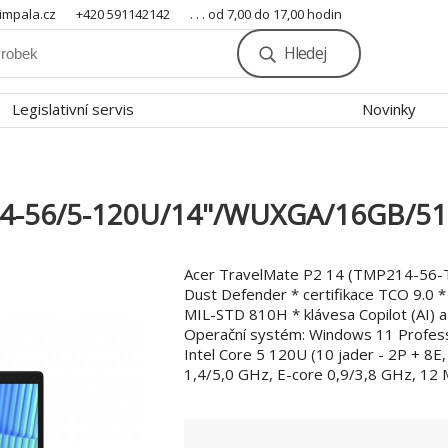
mpala.cz
+420 591142142
. . . od 7,00 do 17,00 hodin
Hledej
Legislativní servis
Novinky
14-56/5-120U/14"/WUXGA/16GB/5
Acer TravelMate P2 14 (TMP214-56-
Dust Defender * certifikace TCO 9.0 
MIL-STD 810H * klávesa Copilot (AI) 
Operační systém: Windows 11 Profess
Intel Core 5 120U (10 jader - 2P + 8E,
1,4/5,0 GHz, E-core 0,9/3,8 GHz, 12 