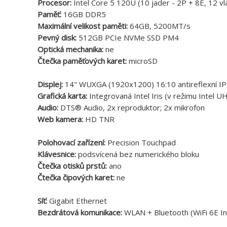
Procesor:
Intel Core 5 120U (10 jader - 2P + 8E, 12 
Paměť:
16GB DDR5
Maximální velikost paměti:
64GB, 5200MT/s
Pevný disk:
512GB PCIe NVMe SSD PM4
Optická mechanika:
ne
Čtečka paměťových karet:
microSD
Displej:
14" WUXGA (1920x1200) 16:10 antireflexní IP
Grafická karta:
Integrovaná Intel Iris (v režimu Intel U
Audio:
DTS® Audio, 2x reproduktor; 2x mikrofon
Web kamera:
HD TNR
Polohovací zařízení:
Precision Touchpad
Klávesnice:
podsvícená bez numerického bloku
Čtečka otisků prstů:
ano
Čtečka čipových karet:
ne
Síť:
Gigabit Ethernet
Bezdrátová komunikace:
WLAN + Bluetooth (WiFi 6E In