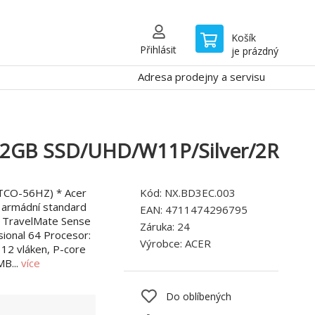
Košík
Přihlásit
je prázdný
Adresa prodejny a servisu
12GB SSD/UHD/W11P/Silver/2R
TCO-56HZ) * Acer
Kód:
NX.BD3EC.003
* armádní standard
EAN:
4711474296795
a TravelMate Sense
Záruka:
24
ional 64 Procesor:
Výrobce:
ACER
 12 vláken, P-core
MB...
více
Do oblíbených