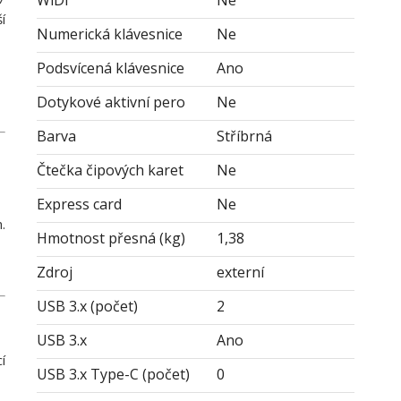
WiDi
Ne
í
Numerická klávesnice
Ne
Podsvícená klávesnice
Ano
Dotykové aktivní pero
Ne
Barva
Stříbrná
Čtečka čipových karet
Ne
Express card
Ne
.
Hmotnost přesná (kg)
1,38
Zdroj
externí
USB 3.x (počet)
2
USB 3.x
Ano
í
USB 3.x Type-C (počet)
0