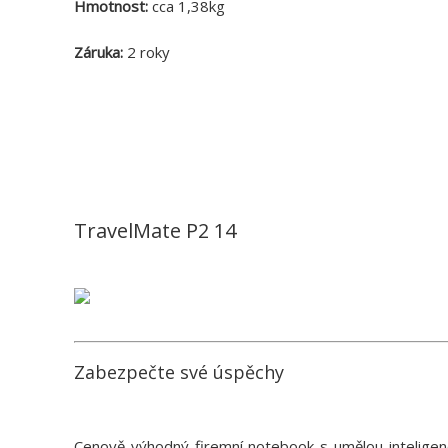
Hmotnost:
cca 1,38kg
Záruka:
2 roky
TravelMate P2 14
Zabezpečte své úspěchy
Cenově výhodný firemní notebook s umělou inteligen