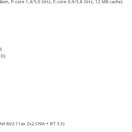
vláken, P-core 1,4/5,0 GHz, E-core 0,9/3,8 GHz, 12 MB cache)
S
HD)
tel 802.11ax 2x2 CNVi + BT 5.3)