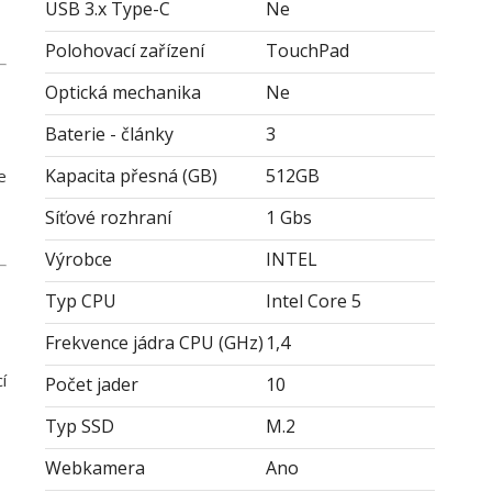
USB 3.x Type-C
Ne
Polohovací zařízení
TouchPad
Optická mechanika
Ne
Baterie - články
3
Kapacita přesná (GB)
512GB
e
Síťové rozhraní
1 Gbs
Výrobce
INTEL
Typ CPU
Intel Core 5
Frekvence jádra CPU (GHz)
1,4
í
Počet jader
10
Typ SSD
M.2
Webkamera
Ano