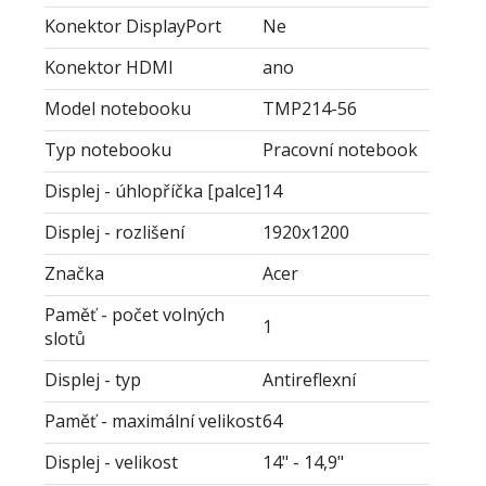
Konektor DisplayPort
Ne
Konektor HDMI
ano
Model notebooku
TMP214-56
Typ notebooku
Pracovní notebook
Displej - úhlopříčka [palce]
14
Displej - rozlišení
1920x1200
Značka
Acer
Paměť - počet volných
1
slotů
Displej - typ
Antireflexní
Paměť - maximální velikost
64
Displej - velikost
14" - 14,9"