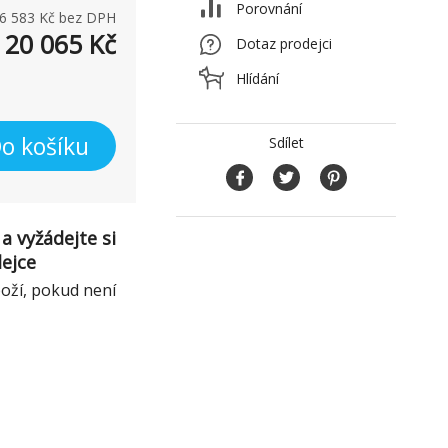
Porovnání
6 583
Kč bez DPH
20 065
Kč
Dotaz prodejci
Hlídání
o košíku
Sdílet
a vyžádejte si
dejce
boží, pokud není