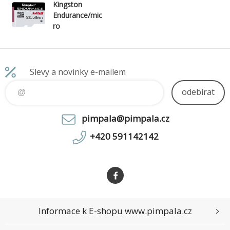
Kingston
Endurance/mic
ro
SDHC/32GB/U
HS-I U1 / Class
10
Slevy a novinky e-mailem
odebírat
pimpala@pimpala.cz
+420 591142142
Informace k E-shopu www.pimpala.cz