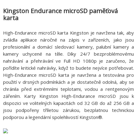
Kingston Endurance microSD paměťová
karta
High-Endurance microSD karta Kingston je navržena tak, aby
zvládla aplikace náročné na zápis v zařízeních, jako jsou
profesionální a domácí sledovací kamery, palubní kamery a
kamery uchycené na těle. Díky 24/7 bezproblémovému
nahrávání a přehrávání ve Full HD 1080p je zaručeno, že
pořídíte kritické nahrávky, když to budete nejvíce potřebovat.
High-Endurance microSD karta je navržena a testována pro
použití v drsných podmínkách a je dostatečně odolná, aby se
chránila před extrémními teplotami, vodou a rentgenovým
zářením. Karty Kingston High-Endurance microSD jsou k
dispozici ve volitelných kapacitách od 32 GB do až 256 GB a
jsou podpořeny tříletou zárukou, bezplatnou technickou
podporou a legendární spolehlivostí Kingston®.