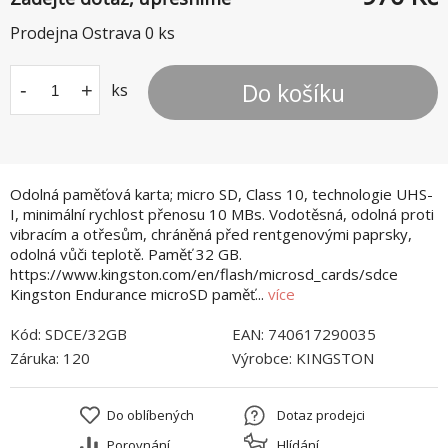
Prodejna Ostrava
0
ks
Do košíku
-
+
ks
Odolná paměťová karta; micro SD, Class 10, technologie UHS-
I, minimální rychlost přenosu 10 MBs. Vodotěsná, odolná proti
vibracím a otřesům, chráněná před rentgenovými paprsky,
odolná vůči teplotě. Paměť 32 GB.
https://www.kingston.com/en/flash/microsd_cards/sdce
Kingston Endurance microSD paměť...
více
Kód:
SDCE/32GB
EAN:
740617290035
Záruka:
120
Výrobce:
KINGSTON
Do oblíbených
Dotaz prodejci
Porovnání
Hlídání