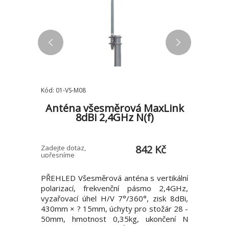
Kód: 01-VS-M08
Kód: POE-2
axLink
Anténa všesměrová MaxLink
)
8dBi 2,4GHz N(f)
(24V,0
5 Kč
842 Kč
Zadejte dotaz,
E-shop > 5 
upřesníme
a 15dBi,
PŘEHLED Všesměrová anténa s vertikální
PŘEHLED V
ziskem 15
polarizací, frekvenční pásmo 2,4GHz,
napájecí 
ertikální
vyzařovací úhel H/V 7°/360°, zisk 8dBi,
LED a vý
u 2,4 GHz
430mm × ? 15mm, úchyty pro stožár 28 -
proudem 
užití pro
50mm, hmotnost 0,35kg, ukončení N
je 12W. S