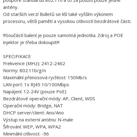
podpoře standardu 802.11n a to za použití pouze jedné
antény.
Od starších verzí Bulletů se liší také vyšším výkonem
procesoru, větší pamětí a vysokou citlivostí bezdrátové části.
!!!Součástí balení je pouze samotná jednotka. Zdroj a POE
injektor je třeba dokoupit!!!
SPECIFIKACE
Frekvence (MHz): 2412-2462
Normy: 802.11b/g/n
Maximální přenosová rychlost: 150Mb/s
LAN port: 1x RJ45 10/100Mbps
Napájení: 12-24V (pouze PoE)
Bezdrátové operační módy: AP, Client, WDS
Operační módy: Bridge, NAT
DHCP server/client: Ano/Ano
Výstup na externí anténu: N-male
Šifrování: WEP, WPA, WPA2
Minimální citlivost: -96