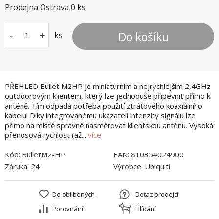
Prodejna Ostrava
0
ks
Do košíku
-
+
ks
PŘEHLED Bullet M2HP je miniaturním a nejrychlejším 2,4GHz
outdoorovým klientem, který lze jednoduše připevnit přímo k
anténě. Tím odpadá potřeba použití ztrátového koaxiálního
kabelu! Díky integrovanému ukazateli intenzity signálu lze
přímo na místě správně nasměrovat klientskou anténu. Vysoká
přenosová rychlost (až...
více
Kód:
BulletM2-HP
EAN:
810354024900
Záruka:
24
Výrobce:
Ubiquiti
Do oblíbených
Dotaz prodejci
Porovnání
Hlídání