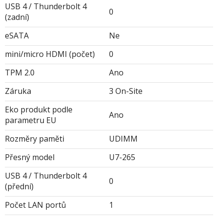
USB 4 / Thunderbolt 4
0
(zadní)
eSATA
Ne
mini/micro HDMI (počet)
0
TPM 2.0
Ano
Záruka
3 On-Site
Eko produkt podle
Ano
parametru EU
Rozměry paměti
UDIMM
Přesný model
U7-265
USB 4 / Thunderbolt 4
0
(přední)
Počet LAN portů
1