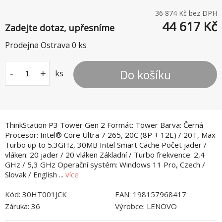
36 874
Kč bez DPH
44 617
Kč
Zadejte dotaz, upřesníme
Prodejna Ostrava
0
ks
Do košíku
-
+
ks
ThinkStation P3 Tower Gen 2 Formát: Tower Barva: Černá
Procesor: Intel® Core Ultra 7 265, 20C (8P + 12E) / 20T, Max
Turbo up to 5.3GHz, 30MB Intel Smart Cache Počet jader /
vláken: 20 jader / 20 vláken Základní / Turbo frekvence: 2,4
GHz / 5,3 GHz Operační systém: Windows 11 Pro, Czech /
Slovak / English ...
více
Kód:
30HT001JCK
EAN:
198157968417
Záruka:
36
Výrobce:
LENOVO