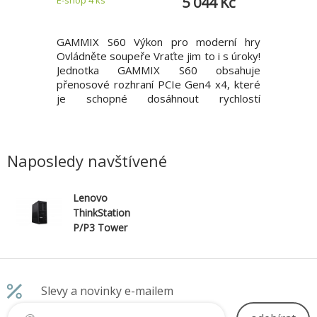
 Kč
5 044 Kč
upřesníme
je vysoce
GAMMIX S60 Výkon pro moderní hry
GAMMIX 
s extrémně
Ovládněte soupeře Vraťte jim to i s úroky!
Ovládněte
su až 200
Jednotka GAMMIX S60 obsahuje
Jednot
ápisu, což
přenosové rozhraní PCIe Gen4 x4, které
přenosov
ý přenos
je schopné dosáhnout rychlostí
je scho
GB můžete
sekvenčního čtení/zápisu až 5 000/4 200
sekvenční
otografie,
MB za sekundu (u modelu 2TB či PS5),
MB za se
h. Model:
což stačí na to, abyste mohli ovládnout
což stačí
SB Flash
nejnovější e-sportové platformy. Je
nejnověj
Naposledy navštívené
dvojnás
dvojnás
Lenovo
ThinkStation
P/P3 Tower
Gen
2/Tower/U7-
265/32GB/1T
B/Intel
Slevy a novinky e-mailem
int/W11P/3RO
n-Site