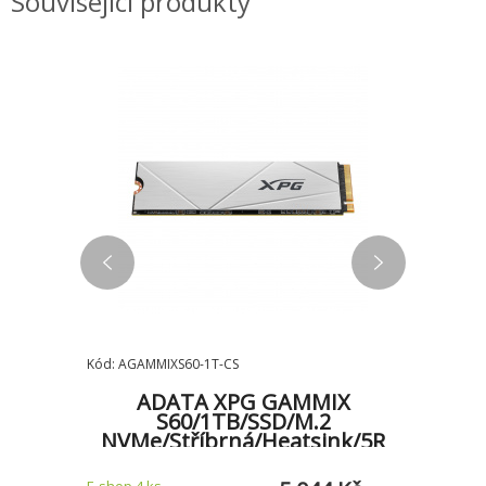
Související produkty
Kód: AGAMMIXS60-1T-CS
Kód: AGAMM
(gen 1)
ADATA XPG GAMMIX
A
S60/1TB/SSD/M.2
NVMe/Stříbrná/Heatsink/5R
NVMe/
E-shop 4 ks
Zadejte do