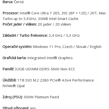
Barva:
Černá
Procesor:
Intel® Core Ultra 7 265, 20C (8P + 12E) / 20T, Max
Turbo up to 5.3GHz, 30MB Intel Smart Cache
Počet jader / vláken:
20 jader / 20 vláken
Základní / Turbo frekvence:
2,4 GHz / 5,3 GHz
Operační systém:
Windows 11 Pro, Czech / Slovak / English
Grafická karta:
Integrated Intel® Graphics
Paměť:
32GB UDIMM DDR5-5600 Non-ECC
Úložiště:
1TB SSD M.2 2280 PCIe® 4.0x4 Performance
NVMe® Opal
Zdroj (PSU):
500W Platinum Fixed
Síťové připojení:
ano