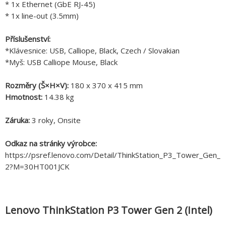
* 1x Ethernet (GbE RJ-45)
* 1x line-out (3.5mm)
Příslušenství:
*Klávesnice: USB, Calliope, Black, Czech / Slovakian
*Myš: USB Calliope Mouse, Black
Rozměry (Š×H×V):
180 x 370 x 415 mm
Hmotnost:
14.38 kg
Záruka:
3 roky, Onsite
Odkaz na stránky výrobce:
https://psref.lenovo.com/Detail/ThinkStation_P3_Tower_Gen_
2?M=30HT001JCK
Lenovo ThinkStation P3 Tower Gen 2 (Intel)