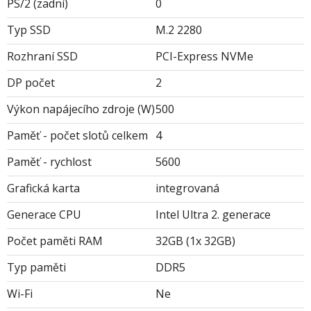
PS/2 (zadní)
0
Typ SSD
M.2 2280
Rozhraní SSD
PCI-Express NVMe
DP počet
2
Výkon napájecího zdroje (W)
500
Paměť - počet slotů celkem
4
Paměť - rychlost
5600
Grafická karta
integrovaná
Generace CPU
Intel Ultra 2. generace
Počet paměti RAM
32GB (1x 32GB)
Typ paměti
DDR5
Wi-Fi
Ne