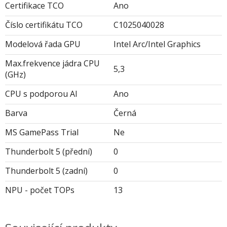
Certifikace TCO
Ano
Číslo certifikátu TCO
C1025040028
Modelová řada GPU
Intel Arc/Intel Graphics
Max.frekvence jádra CPU
5,3
(GHz)
CPU s podporou AI
Ano
Barva
Černá
MS GamePass Trial
Ne
Thunderbolt 5 (přední)
0
Thunderbolt 5 (zadní)
0
NPU - počet TOPs
13